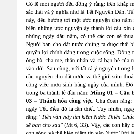
Có lẽ mọi người đều đồng ý rằng: trên khắp m
sắc thái và ý nghĩa như là Tết Nguyên Đán. T
này, đều hướng tới một ước nguyện cho năm mớ
biến những ước nguyện ấy thành lời cầu xin 
những ngày đầu năm, có thể các con sẽ thưa
Người ban cho đất nước chúng ta được thái 
quyền lợi chính đáng trong cuộc sống. Đồng t
ông bà, cha mẹ, thân nhân và cả bạn bè của m
vào đời. Sau cùng, với tất cả ý nguyện trong
cầu nguyện cho đất nước và thế giới sớm thoá
công việc mưu sinh hàng ngày của mình. Đó
trong ba thánh lễ đầu năm:
Mùng 01 – Cầu b
03 – Thánh hóa công việc.
Cha đoán rằng: 
ngày Tết, điều đó là cần thiết. Tuy nhiên, ng
rằng: “
Tiên vàn hãy tìm kiếm Nước Thiên Chúa
sẽ ban cho sau
” (Mt 6, 33). Vậy, các con hãy
con sống và thể hiện niềm tin vào Nước Trời