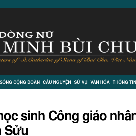
 SỐNG CỘNG ĐOÀN
CẦU NGUYỆN
SỨ VỤ
VĂN HÓA
THÔNG TI
 học sinh Công giáo nhâ
n Sửu