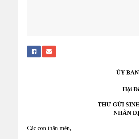
ỦY BAN
Hội Đ
THƯ GỬI SIN
NHÂN D
Các con thân mến,