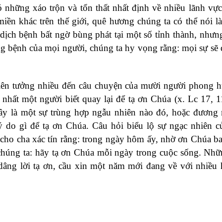
ó những xáo trộn và tổn thất nhất định về nhiều lãnh vự
iền khác trên thế giới, quê hương chúng ta có thể nói l
 dịch bệnh bất ngờ bùng phát tại một số tỉnh thành, nhưn
ng bệnh của mọi người, chúng ta hy vọng rằng: mọi sự sẽ 
 liên tưởng nhiều đến câu chuyện của mười người phong h
nhất một người biết quay lại để tạ ơn Chúa (x. Lc 17, 1
ây là một sự trùng hợp ngẫu nhiên nào đó, hoặc đương 
ý do gì để tạ ơn Chúa. Câu hỏi biểu lộ sự ngạc nhiên 
cho cha xác tín rằng: trong ngày hôm ấy, nhờ ơn Chúa ban
chúng ta: hãy tạ ơn Chúa mỗi ngày trong cuộc sống. Nh
ể dâng lời tạ ơn, cầu xin một năm mới đang về với nhiều