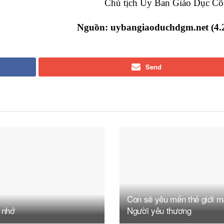
Chủ tịch Ủy Ban Giáo Dục Cô
Nguồn:
uybangiaoduchdgm.net (4.
Send
Con sẽ yêu mến thế giới m
 nhớ
Người yêu thương