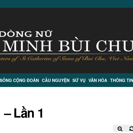
 SỐNG CỘNG ĐOÀN
CẦU NGUYỆN
SỨ VỤ
VĂN HÓA
THÔNG TI
 – Lần 1