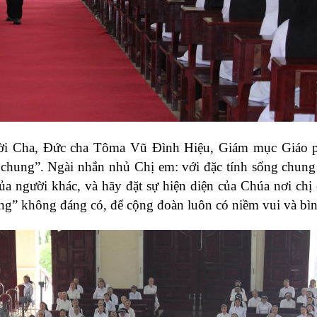
ười Cha, Đức cha Tôma Vũ Đình Hiệu, Giám mục Giáo p
g chung”. Ngài nhắn nhủ Chị em: với đặc tính sống chung
ủa người khác, và hãy đặt sự hiện diện của Chúa nơi chị
ụng” không đáng có, để cộng đoàn luôn có niềm vui và bìn