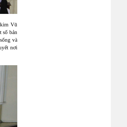
oakim Vũ
t số bản
 sống và
uyết nơi