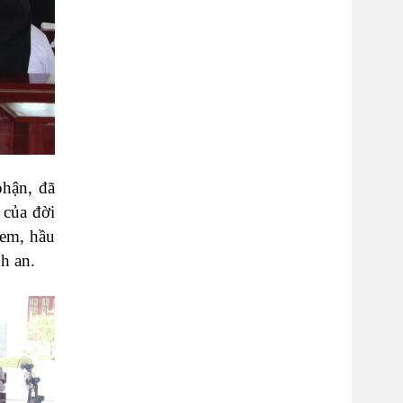
hận, đã
 của đời
 em, hầu
h an.