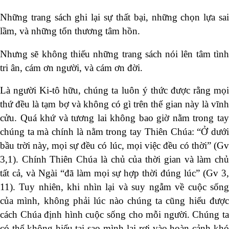
Những trang sách ghi lại sự thất bại, những chọn lựa sai
lầm, và những tổn thương tâm hồn.
Nhưng sẽ không thiếu những trang sách nói lên tâm tình
tri ân, cám ơn người, và cám ơn đời.
Là người Ki-tô hữu, chúng ta luôn ý thức được rằng mọi
thứ đều là tạm bợ và không có gì trên thế gian này là vĩnh
cửu. Quá khứ và tương lai không bao giờ nằm trong tay
chúng ta mà chính là nằm trong tay Thiên Chúa: “Ở dưới
bầu trời này, mọi sự đều có lúc, mọi việc đều có thời” (Gv
3,1). Chính Thiên Chúa là chủ của thời gian và làm chủ
tất cả, và Ngài “đã làm mọi sự hợp thời đúng lúc” (Gv 3,
11). Tuy nhiên, khi nhìn lại và suy ngẫm về cuộc sống
của mình, không phải lúc nào chúng ta cũng hiểu được
cách Chúa định hình cuộc sống cho mỗi người. Chúng ta
có thể không hiểu tại sao mình lại rơi vào hoàn cảnh khó