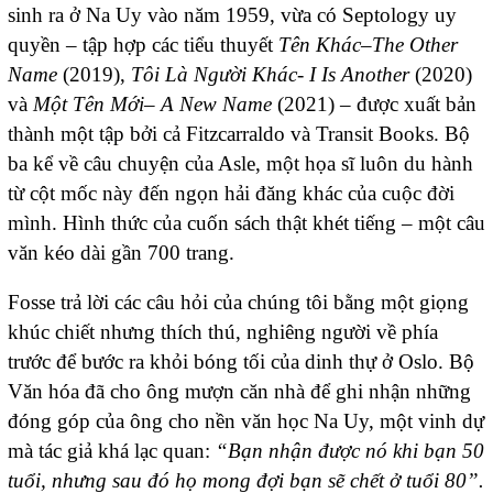
sinh ra ở Na Uy vào năm 1959, vừa có Septology uy
quyền – tập hợp các tiểu thuyết
Tên Khác
–
The Other
Name
(2019),
Tôi Là Người Khác-
I Is Another
(2020)
và
Một Tên Mới
–
A New Name
(2021) – được xuất bản
thành một tập bởi cả Fitzcarraldo và Transit Books. Bộ
ba kể về câu chuyện của Asle, một họa sĩ luôn du hành
từ cột mốc này đến ngọn hải đăng khác của cuộc đời
mình. Hình thức của cuốn sách thật khét tiếng – một câu
văn kéo dài gần 700 trang.
Fosse trả lời các câu hỏi của chúng tôi bằng một giọng
khúc chiết nhưng thích thú, nghiêng người về phía
trước để bước ra khỏi bóng tối của dinh thự ở Oslo. Bộ
Văn hóa đã cho ông mượn căn nhà để ghi nhận những
đóng góp của ông cho nền văn học Na Uy, một vinh dự
mà tác giả khá lạc quan:
“Bạn nhận được nó khi bạn 50
tuổi, nhưng sau đó họ mong đợi bạn sẽ chết ở tuổi 80”.