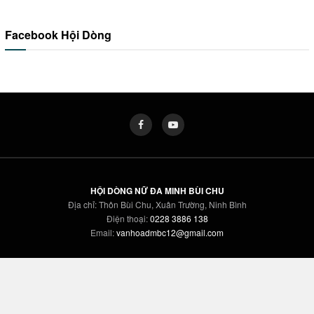
Facebook Hội Dòng
HỘI DÒNG NỮ ĐA MINH BÙI CHU
Địa chỉ: Thôn Bùi Chu, Xuân Trường, Ninh Bình
Điện thoại:
0228 3886 138
Email:
vanhoadmbc12@gmail.com