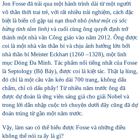
Jon Fosse đã trải qua một hành trình dài từ một người
vô thần thời trai trẻ, với rất nhiều trải nghiệm, cách đặc
biệt là biến cố gặp tai nạn thuở nhỏ
(như một cú sốc
bừng tỉnh tâm linh)
và cuối cùng ông quyết định trở
thành một nhà văn Công giáo vào năm 2012. Ông được
coi là một nhà văn thần bí và chịu ảnh hưởng lớn bởi
nhà thần bí Meister Eckhart (1260 –1328), một linh
mục Dòng Đa Minh. Tác phẩm nổi tiếng nhất của Fosse
là Septology (Bộ Bảy), được coi là kiệt tác. Thật lạ lùng,
đó chỉ là một câu văn kéo dài 700 trang, không dấu
chấm, chỉ có dấu phẩy! Từ nhiều năm trước ông đã
được dự đoán là ứng viên sáng giá cho giải Nobel và
trong lời dẫn nhập cuộc trò chuyện dưới đây cũng đã dự
đoán trúng từ gần một năm trước.
Vậy, làm sao có thể hiểu được Fosse và những điều
không thể nói ra ấy là gì?