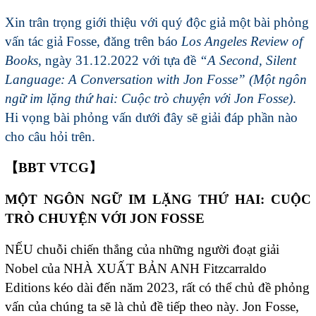
Xin trân trọng giới thiệu với quý độc giả một bài phỏng
vấn tác giả Fosse, đăng trên báo
Los Angeles Review of
Books
, ngày 31.12.2022 với tựa đề
“A Second, Silent
Language: A Conversation with Jon Fosse” (Một ngôn
ngữ im lặng thứ hai: Cuộc trò chuyện với Jon Fosse)
.
Hi vọng bài phỏng vấn dưới đây sẽ giải đáp phần nào
cho câu hỏi trên.
【BBT VTCG】
MỘT NGÔN NGỮ IM LẶNG THỨ HAI: CUỘC
TRÒ CHUYỆN VỚI JON FOSSE
NẾU chuỗi chiến thắng của những người đoạt giải
Nobel của NHÀ XUẤT BẢN ANH Fitzcarraldo
Editions kéo dài đến năm 2023, rất có thể chủ đề phỏng
vấn của chúng ta sẽ là chủ đề tiếp theo này. Jon Fosse,