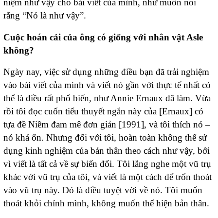
niệm như vậy cho bài viết của mình, như muốn nói
rằng “Nó là như vậy”.
Cuộc hoán cải của ông có giống với nhân vật Asle
không?
Ngày nay, việc sử dụng những điều bạn đã trải nghiệm
vào bài viết của mình và viết nó gần với thực tế nhất có
thể là điều rất phổ biến, như Annie Ernaux đã làm. Vừa
rồi tôi đọc cuốn tiểu thuyết ngắn này của [Ernaux] có
tựa đề Niềm đam mê đơn giản [1991], và tôi thích nó –
nó khá ổn. Nhưng đối với tôi, hoàn toàn không thể sử
dụng kinh nghiệm của bản thân theo cách như vậy, bởi
vì viết là tất cả về sự biến đổi. Tôi lắng nghe một vũ trụ
khác với vũ trụ của tôi, và viết là một cách để trốn thoát
vào vũ trụ này. Đó là điều tuyệt vời về nó. Tôi muốn
thoát khỏi chính mình, không muốn thể hiện bản thân.