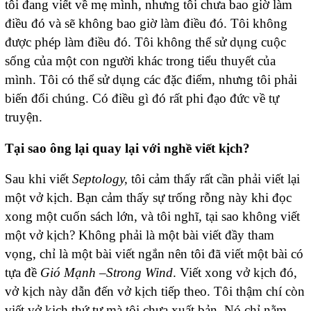
tôi đang viết về mẹ mình, nhưng tôi chưa bao giờ làm
điều đó và sẽ không bao giờ làm điều đó. Tôi không
được phép làm điều đó. Tôi không thể sử dụng cuộc
sống của một con người khác trong tiểu thuyết của
mình. Tôi có thể sử dụng các đặc điểm, nhưng tôi phải
biến đổi chúng. Có điều gì đó rất phi đạo đức về tự
truyện.
Tại sao ông lại quay lại với nghề viết kịch?
Sau khi viết
Septology,
tôi cảm thấy rất cần phải viết lại
một vở kịch. Bạn cảm thấy sự trống rỗng này khi đọc
xong một cuốn sách lớn, và tôi nghĩ, tại sao không viết
một vở kịch? Không phải là một bài viết đầy tham
vọng, chỉ là một bài viết ngắn nên tôi đã viết một bài có
tựa đề
Gió Mạnh –
Strong Wind
. Viết xong vở kịch đó,
vở kịch này dẫn đến vở kịch tiếp theo. Tôi thậm chí còn
viết vở kịch thứ tư mà tôi chưa xuất bản. Nó chỉ nằm