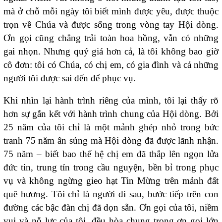
mà ở chỗ mỗi ngày tôi biết mình được yêu, được thuộc
trọn về Chúa và được sống trong vòng tay Hội dòng.
Ơn gọi cũng chẳng trải toàn hoa hồng, vẫn có những
gai nhọn. Nhưng quý giá hơn cả, là tôi không bao giờ
cô đơn: tôi có Chúa, có chị em, có gia đình và cả những
người tôi được sai đến để phục vụ.
Khi nhìn lại hành trình riêng của mình, tôi lại thấy rõ
hơn sự gắn kết với hành trình chung của Hội dòng. Bởi
25 năm của tôi chỉ là một mảnh ghép nhỏ trong bức
tranh 75 năm ân sủng mà Hội dòng đã được lãnh nhận.
75 năm – biết bao thế hệ chị em đã thắp lên ngọn lửa
đức tin, trung tín trong cầu nguyện, bền bỉ trong phục
vụ và không ngừng gieo hạt Tin Mừng trên mảnh đất
quê hương. Tôi chỉ là người đi sau, bước tiếp trên con
đường các bậc đàn chị đã dọn sẵn. Ơn gọi của tôi, niềm
vui và nỗ lực của tôi, đều hòa chung trong ơn gọi lớn