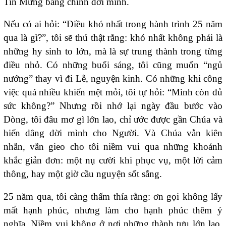
Tin Mừng bằng chính đời mình.
Nếu có ai hỏi: “Điều khó nhất trong hành trình 25 năm
qua là gì?”, tôi sẽ thú thật rằng: khó nhất không phải là
những hy sinh to lớn, mà là sự trung thành trong từng
điều nhỏ. Có những buổi sáng, tôi cũng muốn “ngủ
nướng” thay vì đi Lễ, nguyện kinh. Có những khi công
việc quá nhiều khiến mệt mỏi, tôi tự hỏi: “Mình còn đủ
sức không?” Nhưng rồi nhớ lại ngày đầu bước vào
Dòng, tôi đâu mơ gì lớn lao, chỉ ước được gần Chúa và
hiến dâng đời mình cho Người. Và Chúa vẫn kiên
nhẫn, vẫn gieo cho tôi niềm vui qua những khoảnh
khắc giản đơn: một nụ cười khi phục vụ, một lời cảm
thông, hay một giờ cầu nguyện sốt sắng.
25 năm qua, tôi càng thấm thía rằng: ơn gọi không lấy
mất hạnh phúc, nhưng làm cho hạnh phúc thêm ý
nghĩa. Niềm vui không ở nơi những thành tựu lớn lao,