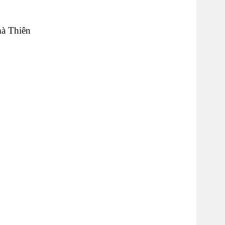
.
mà Thiên