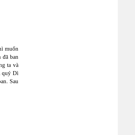
thì muốn
n đã ban
ng ta và
a quý Dì
ban. Sau