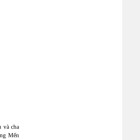
u và cha
òng Mến