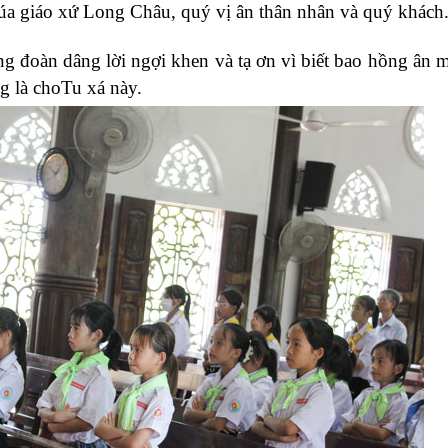
a giáo xứ Long Châu, quý vị ân thân nhân và quý khách
g đoàn dâng lời ngợi khen và tạ ơn vì biết bao hồng ân 
g là choTu xá này.