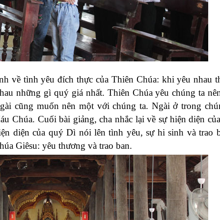
nh về tình yêu đích thực của Thiên Chúa: khi yêu nhau 
hau những gì quý giá nhất. Thiên Chúa yêu chúng ta nê
gài cũng muốn nên một với chúng ta. Ngài ở trong chú
áu Chúa. Cuối bài giảng, cha nhắc lại về sự hiện diện củ
ện diện của quý Dì nói lên tình yêu, sự hi sinh và trao 
úa Giêsu: yêu thương và trao ban.