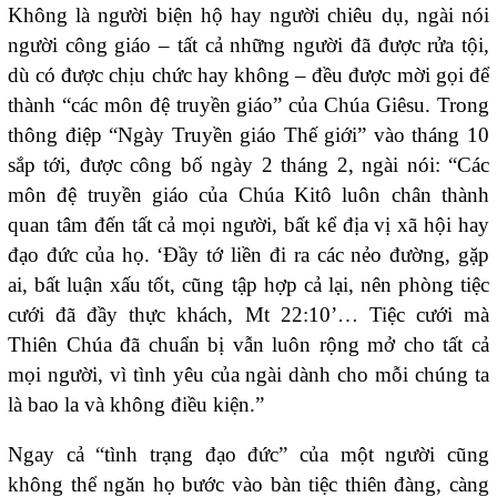
Không là người biện hộ hay người chiêu dụ, ngài nói
người công giáo – tất cả những người đã được rửa tội,
dù có được chịu chức hay không – đều được mời gọi để
thành “các môn đệ truyền giáo” của Chúa Giêsu. Trong
thông điệp “Ngày Truyền giáo Thế giới” vào tháng 10
sắp tới, được công bố ngày 2 tháng 2, ngài nói: “Các
môn đệ truyền giáo của Chúa Kitô luôn chân thành
quan tâm đến tất cả mọi người, bất kể địa vị xã hội hay
đạo đức của họ. ‘Đầy tớ liền đi ra các nẻo đường, gặp
ai, bất luận xấu tốt, cũng tập hợp cả lại, nên phòng tiệc
cưới đã đầy thực khách, Mt 22:10’… Tiệc cưới mà
Thiên Chúa đã chuẩn bị vẫn luôn rộng mở cho tất cả
mọi người, vì tình yêu của ngài dành cho mỗi chúng ta
là bao la và không điều kiện.”
Ngay cả “tình trạng đạo đức” của một người cũng
không thể ngăn họ bước vào bàn tiệc thiên đàng, càng