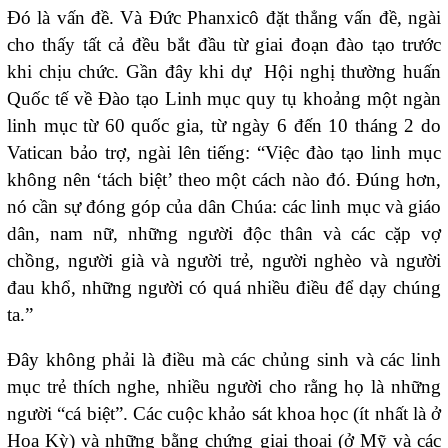
Đó là vấn đề. Và Đức Phanxicô đặt thẳng vấn đề, ngài
cho thấy tất cả đều bắt đầu từ giai đoạn đào tạo trước
khi chịu chức. Gần đây khi dự Hội nghị thường huấn
Quốc tế về Đào tạo Linh mục quy tụ khoảng một ngàn
linh mục từ 60 quốc gia, từ ngày 6 đến 10 tháng 2 do
Vatican bảo trợ, ngài lên tiếng: “Việc đào tạo linh mục
không nên ‘tách biệt’ theo một cách nào đó. Đúng hơn,
nó cần sự đóng góp của dân Chúa: các linh mục và giáo
dân, nam nữ, những người độc thân và các cặp vợ
chồng, người già và người trẻ, người nghèo và người
đau khổ, những người có quá nhiều điều để dạy chúng
ta.”
Đây không phải là điều mà các chủng sinh và các linh
mục trẻ thích nghe, nhiều người cho rằng họ là những
người “cá biệt”. Các cuộc khảo sát khoa học (ít nhất là ở
Hoa Kỳ) và những bằng chứng giai thoại (ở Mỹ và các