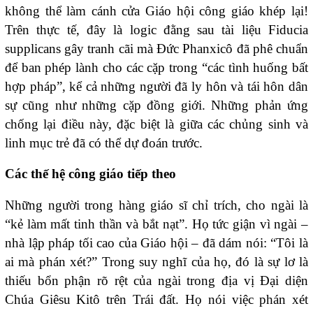
không thể làm cánh cửa Giáo hội công giáo khép lại!
Trên thực tế, đây là logic đằng sau tài liệu Fiducia
supplicans gây tranh cãi mà Đức Phanxicô đã phê chuẩn
để ban phép lành cho các cặp trong “các tình huống bất
hợp pháp”, kể cả những người đã ly hôn và tái hôn dân
sự cũng như những cặp đồng giới. Những phản ứng
chống lại điều này, đặc biệt là giữa các chủng sinh và
linh mục trẻ đã có thể dự đoán trước.
Các thế hệ công giáo tiếp theo
Những người trong hàng giáo sĩ chỉ trích, cho ngài là
“kẻ làm mất tinh thần và bắt nạt”. Họ tức giận vì ngài –
nhà lập pháp tối cao của Giáo hội – đã dám nói: “Tôi là
ai mà phán xét?” Trong suy nghĩ của họ, đó là sự lơ là
thiếu bổn phận rõ rệt của ngài trong địa vị Đại diện
Chúa Giêsu Kitô trên Trái đất. Họ nói việc phán xét