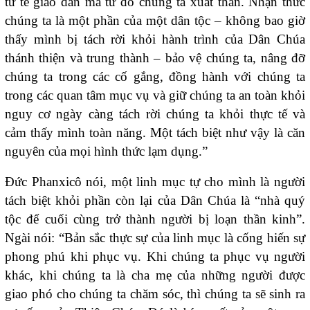
tư tế giáo dân mà từ đó chúng ta xuất thân. Nhận thức
chúng ta là một phần của một dân tộc – không bao giờ
thấy mình bị tách rời khỏi hành trình của Dân Chúa
thánh thiện và trung thành – bảo vệ chúng ta, nâng đỡ
chúng ta trong các cố gắng, đồng hành với chúng ta
trong các quan tâm mục vụ và giữ chúng ta an toàn khỏi
nguy cơ ngày càng tách rời chúng ta khỏi thực tế và
cảm thấy mình toàn năng. Một tách biệt như vậy là căn
nguyên của mọi hình thức lạm dụng.”
Đức Phanxicô nói, một linh mục tự cho mình là người
tách biệt khỏi phần còn lại của Dân Chúa là “nhà quý
tộc để cuối cùng trở thành người bị loạn thần kinh”.
Ngài nói: “Bản sắc thực sự của linh mục là cống hiến sự
phong phú khi phục vụ. Khi chúng ta phục vụ người
khác, khi chúng ta là cha mẹ của những người được
giao phó cho chúng ta chăm sóc, thì chúng ta sẽ sinh ra