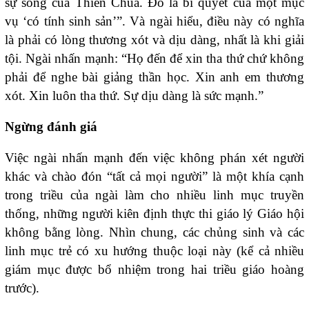
sự sống của Thiên Chúa. Đó là bí quyết của một mục
vụ ‘có tính sinh sản’”. Và ngài hiểu, điều này có nghĩa
là phải có lòng thương xót và dịu dàng, nhất là khi giải
tội. Ngài nhấn mạnh: “Họ đến để xin tha thứ chứ không
phải để nghe bài giảng thần học. Xin anh em thương
xót. Xin luôn tha thứ. Sự dịu dàng là sức mạnh.”
Ngừng đánh giá
Việc ngài nhấn mạnh đến việc không phán xét người
khác và chào đón “tất cả mọi người” là một khía cạnh
trong triều của ngài làm cho nhiều linh mục truyền
thống, những người kiên định thực thi giáo lý Giáo hội
không bằng lòng. Nhìn chung, các chủng sinh và các
linh mục trẻ có xu hướng thuộc loại này (kể cả nhiều
giám mục được bổ nhiệm trong hai triều giáo hoàng
trước).