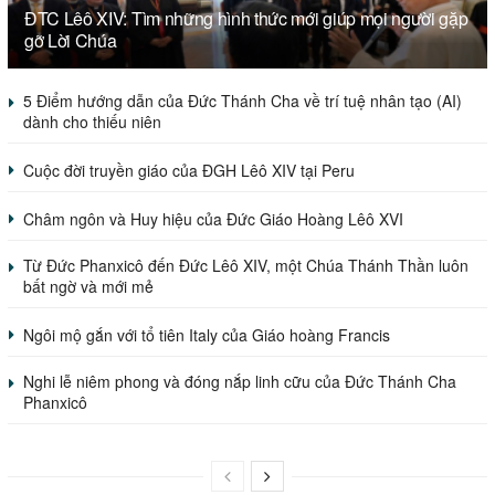
ĐTC Lêô XIV: Tìm những hình thức mới giúp mọi người gặp
gỡ Lời Chúa
5 Điểm hướng dẫn của Đức Thánh Cha về trí tuệ nhân tạo (AI)
dành cho thiếu niên
Cuộc đời truyền giáo của ĐGH Lêô XIV tại Peru
Châm ngôn và Huy hiệu của Đức Giáo Hoàng Lêô XVI
Từ Đức Phanxicô đến Đức Lêô XIV, một Chúa Thánh Thần luôn
bất ngờ và mới mẻ
Ngôi mộ gắn với tổ tiên Italy của Giáo hoàng Francis
Nghi lễ niêm phong và đóng nắp linh cữu của Đức Thánh Cha
Phanxicô