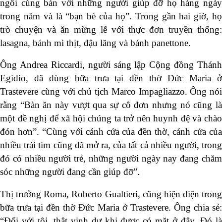
ngồi cùng bàn với những người giúp đỡ họ hàng ngày
trong năm và là “bạn bè của họ”. Trong gần hai giờ, họ
trò chuyện và ăn mừng lễ với thực đơn truyền thống:
lasagna, bánh mì thịt, đậu lăng và bánh panettone.
Ông Andrea Riccardi, người sáng lập Cộng đồng Thánh
Egidio, đã dùng bữa trưa tại đền thờ Đức Maria ở
Trastevere cùng với chủ tịch Marco Impagliazzo. Ông nói
rằng “Bàn ăn này vượt qua sự cô đơn nhưng nó cũng là
một đề nghị để xã hội chúng ta trở nên huynh đệ và chào
đón hơn”. “Cùng với cánh cửa của đền thờ, cánh cửa của
nhiều trái tim cũng đã mở ra, của tất cả nhiều người, trong
đó có nhiều người trẻ, những người ngày nay đang chăm
sóc những người đang cần giúp đỡ”.
Thị trưởng Roma, Roberto Gualtieri, cũng hiện diện trong
bữa trưa tại đền thờ Đức Maria ở Trastevere. Ông chia sẻ:
“Đối với tôi, thật vinh dự khi được có mặt ở đây. Đó là