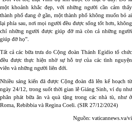
một khoảnh khắc đẹp, với những người cần cảm thấy
thành phố đang ở gần, một thành phố không muốn bỏ ai
lại phía sau, nơi mọi người đều được sống tốt hơn, không
chỉ những người được giúp đỡ mà còn cả những người
giúp đỡ họ”.
Tất cả các bữa trưa do Cộng đoàn Thánh Egidio tổ chức
đều được thực hiện nhờ sự hỗ trợ của các tình nguyện
viên và những người liên đới.
Nhiều sáng kiến đã được Cộng đoàn đã lên kế hoạch từ
ngày 24/12, trong suốt thời gian lễ Giáng Sinh, ví dụ như
phân phát bữa ăn và quà tặng trong các nhà tù, như ở
Roma, Rebibbia và Regina Coeli. (SIR 27/12/2024)
Nguồn:
vaticannews.va/vi