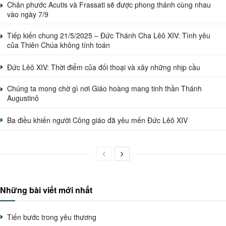
Chân phước Acutis và Frassati sẽ được phong thánh cùng nhau
vào ngày 7/9
Tiếp kiến chung 21/5/2025 – Đức Thánh Cha Lêô XIV: Tình yêu
của Thiên Chúa không tính toán
Đức Lêô XIV: Thời điểm của đối thoại và xây những nhịp cầu
Chúng ta mong chờ gì nơi Giáo hoàng mang tinh thần Thánh
Augustinô
Ba điều khiến người Công giáo đã yêu mến Đức Lêô XIV
Những bài viết mới nhất
Tiến bước trong yêu thương