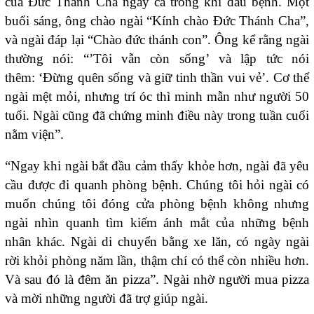
của Đức Thánh Cha ngay cả trong khi đau bệnh. Một
buổi sáng, ông chào ngài “Kính chào Đức Thánh Cha”,
và ngài đáp lại “Chào đức thánh con”. Ông kể rằng ngài
thường nói: “’Tôi vẫn còn sống’ và lập tức nói
thêm: ‘Đừng quên sống và giữ tinh thần vui vẻ’. Cơ thể
ngài mệt mỏi, nhưng trí óc thì minh mẫn như người 50
tuổi. Ngài cũng đã chứng minh điều này trong tuần cuối
nằm viện”.
“Ngay khi ngài bắt đầu cảm thấy khỏe hơn, ngài đã yêu
cầu được đi quanh phòng bệnh. Chúng tôi hỏi ngài có
muốn chúng tôi đóng cửa phòng bệnh không nhưng
ngài nhìn quanh tìm kiếm ánh mắt của những bệnh
nhân khác. Ngài di chuyển bằng xe lăn, có ngày ngài
rời khỏi phòng năm lần, thậm chí có thể còn nhiều hơn.
Và sau đó là đêm ăn pizza”. Ngài nhờ người mua pizza
và mời những người đã trợ giúp ngài.