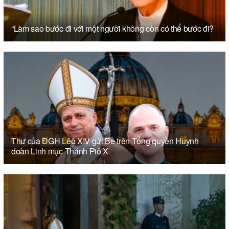
“Làm sao bước đi với một người không còn có thể bước đi?
Thư của ĐGH Lêô XIV gửi Bề trên Tổng quyền Huynh
đoàn Linh mục Thánh Piô X