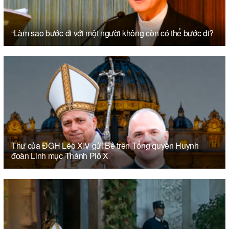
“Làm sao bước đi với một người không còn có thể bước đi?
Thư của ĐGH Lêô XIV gửi Bề trên Tổng quyền Huynh
đoàn Linh mục Thánh Piô X