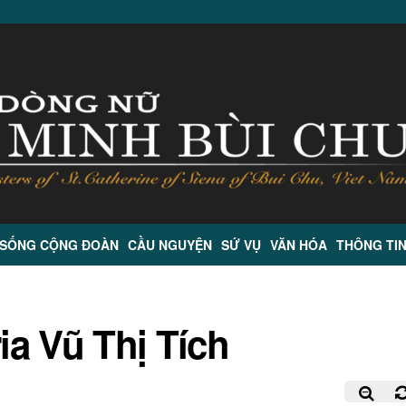
 SỐNG CỘNG ĐOÀN
CẦU NGUYỆN
SỨ VỤ
VĂN HÓA
THÔNG TI
a Vũ Thị Tích