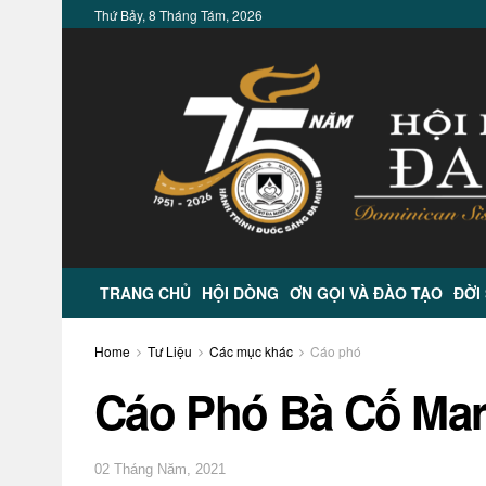
Thứ Bảy, 8 Tháng Tám, 2026
TRANG CHỦ
HỘI DÒNG
ƠN GỌI VÀ ĐÀO TẠO
ĐỜI
Home
Tư Liệu
Các mục khác
Cáo phó
Cáo Phó Bà Cố Mari
02 Tháng Năm, 2021