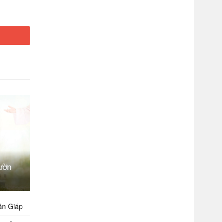
ườn
ăn Giáp