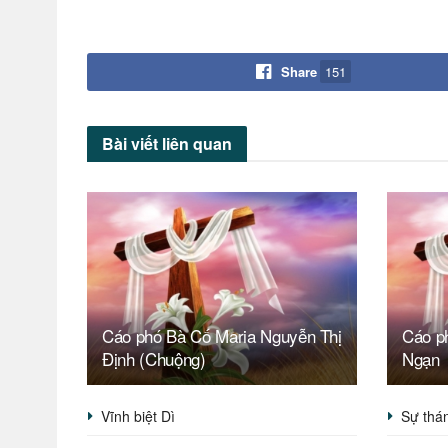
Share
151
Bài viết
liên quan
Cáo phó Bà Cố Maria Nguyễn Thị
Cáo p
Định (Chuộng)
Ngạn
Vĩnh biệt Dì
Sự thán