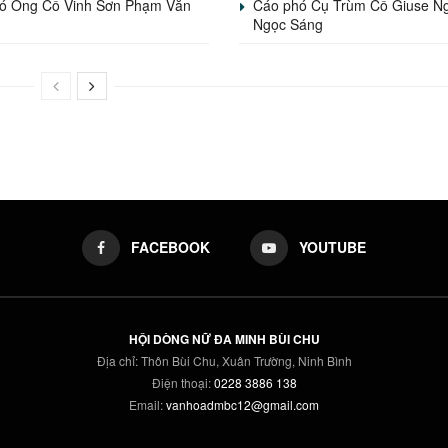
ó Ông Cố Vinh Sơn Phạm Văn
Cáo phó Cụ Trùm Cố Giuse N
Ngọc Sáng
FACEBOOK
YOUTUBE
HỘI DÒNG NỮ ĐA MINH BÙI CHU
Địa chỉ: Thôn Bùi Chu, Xuân Trường, Ninh Bình
Điện thoại:
0228 3886 138
Email:
vanhoadmbc12@gmail.com