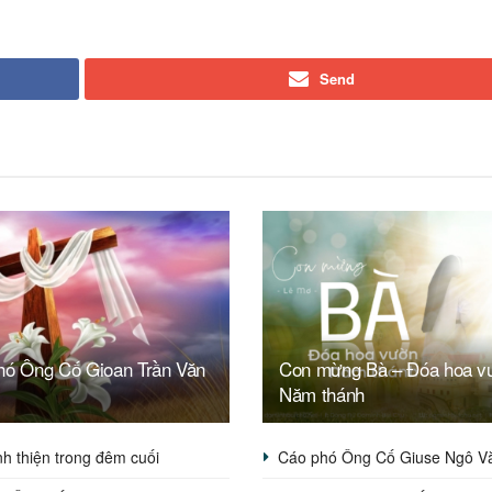
Send
hó Ông Cố Gioan Trần Văn
Con mừng Bà – Đóa hoa v
Năm thánh
h thiện trong đêm cuối
Cáo phó Ông Cố Giuse Ngô V