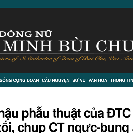
 SỐNG CỘNG ĐOÀN
CẦU NGUYỆN
SỨ VỤ
VĂN HÓA
THÔNG TI
 hậu phẫu thuật của ĐTC
i tối, chụp CT ngực-bụng