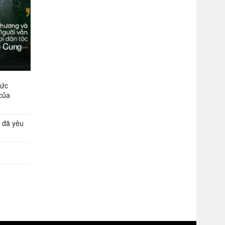
g Cung
Đức
của
 đã yêu