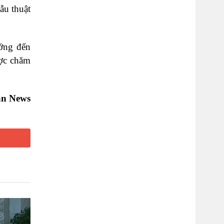
ẫu thuật
ướng đến
ược chăm
can News