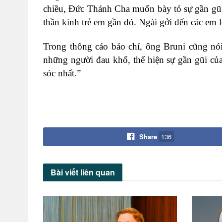
chiều, Đức Thánh Cha muốn bày tỏ sự gần gũi
thần kinh trẻ em gần đó. Ngài gởi đến các em l
Trong thông cáo báo chí, ông Bruni cũng nói
những người đau khổ, thể hiện sự gần gũi củ
sóc nhất.”
Share
136
Bài viết
liên quan