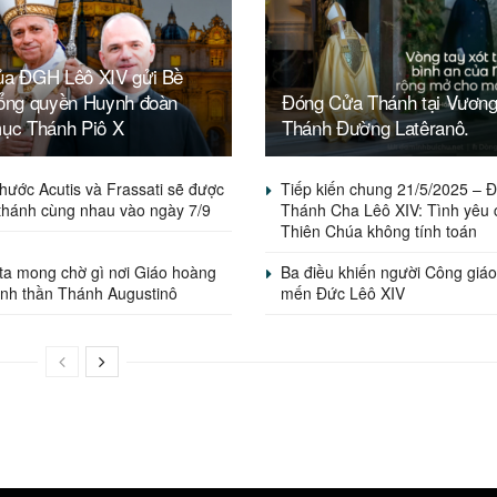
ủa ĐGH Lêô XIV gửi Bề
Tổng quyền Huynh đoàn
Đóng Cửa Thánh tại Vươn
mục Thánh Piô X
Thánh Đường Latêranô.
hước Acutis và Frassati sẽ được
Tiếp kiến chung 21/5/2025 – 
thánh cùng nhau vào ngày 7/9
Thánh Cha Lêô XIV: Tình yêu 
Thiên Chúa không tính toán
ta mong chờ gì nơi Giáo hoàng
Ba điều khiến người Công giáo
inh thần Thánh Augustinô
mến Đức Lêô XIV