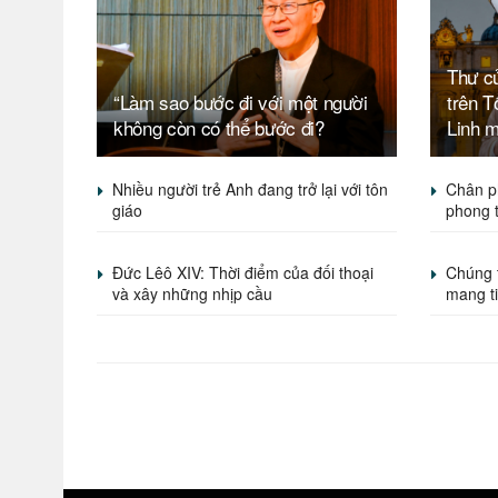
Thư c
“Làm sao bước đi với một người
trên 
không còn có thể bước đi?
Linh 
Nhiều người trẻ Anh đang trở lại với tôn
Chân p
giáo
phong 
Đức Lêô XIV: Thời điểm của đối thoại
Chúng 
và xây những nhịp cầu
mang t