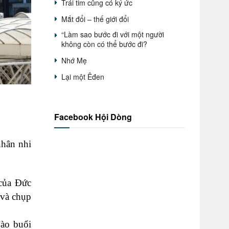
Trái tim cũng có ký ức
Mắt đổi – thế giới đổi
“Làm sao bước đi với một người
không còn có thể bước đi?
Nhớ Mẹ
Lại một Êđen
Facebook Hội Dòng
nhân nhi
 của Đức
 và chụp
Vào buổi