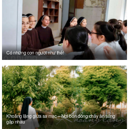
Có những con người như thế!
Khoảng lặng giữa sa mạc – Nơi bốn dòng chảy ân sủng
gặp nhau