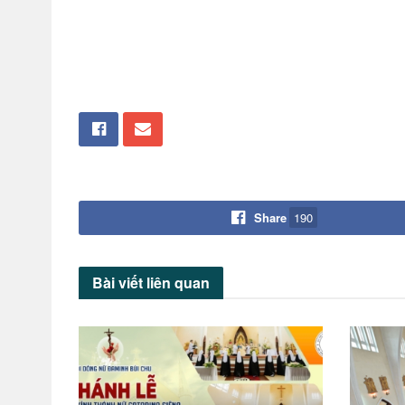
Share
190
Bài viết
liên quan