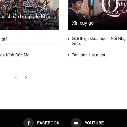
ác chuẩn bị ngày lễ Khấn
Xin quỳ gối
Giới thiệu khóa học – Nốt Nhạ
 gì?
2024
oa Kính Đức Mẹ
Tâm tình Hạt muối
FACEBOOK
YOUTUBE