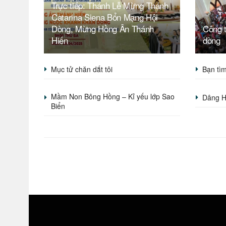
Trực tiếp: Thánh Lễ Mừng Thánh
Catarina Siena Bổn Mạng Hội
Dòng, Mừng Hồng Ân Thánh
Công t
Hiến
dòng
Mục tử chăn dắt tôi
Bạn tìm
Mầm Non Bông Hồng – Kỉ yếu lớp Sao
Dâng H
Biển