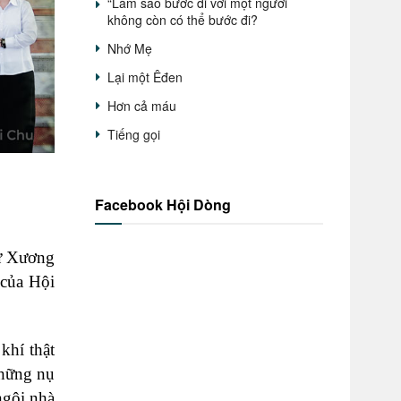
“Làm sao bước đi với một người
không còn có thể bước đi?
Nhớ Mẹ
Lại một Êđen
Hơn cả máu
Tiếng gọi
Facebook Hội Dòng
xứ Xương
của Hội
khí thật
những nụ
ngôi nhà