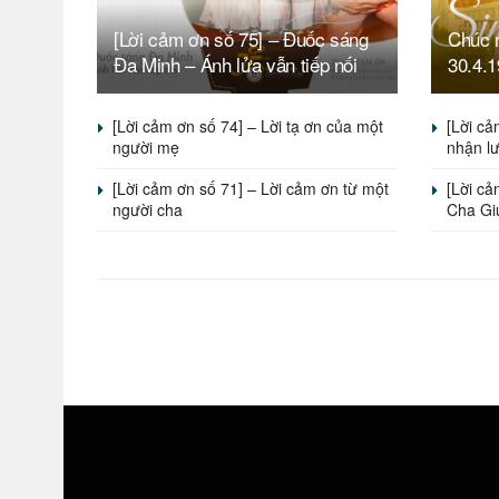
[Lời cảm ơn số 75] – Đuốc sáng
Chúc 
Đa Minh – Ánh lửa vẫn tiếp nối
30.4.1
[Lời cảm ơn số 74] – Lời tạ ơn của một
[Lời cả
người mẹ
nhận l
[Lời cảm ơn số 71] – Lời cảm ơn từ một
[Lời cả
người cha
Cha Gi