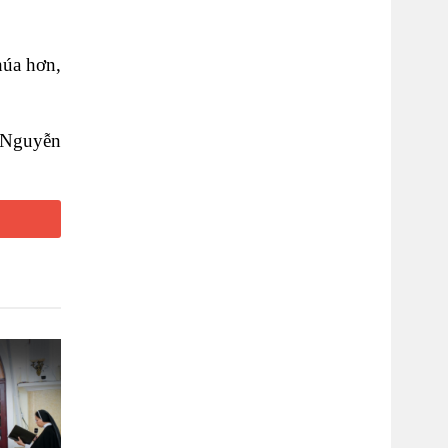
húa hơn,
 Nguyễn