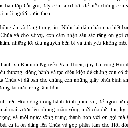
ác bạn lớp Ơn gọi, đây còn là cơ hội để mỗi chúng con 
i mỗi người bước theo.
ồng ân và lòng trung tín. Nhìn lại dấu chân của biết ba
 Chúa và cho sứ vụ, con cảm nhận sâu sắc rằng ơn gọi 
thầm, những lời cầu nguyện bền bỉ và tình yêu không mệt
 chánh xứ Đaminh Nguyễn Văn Thiện, quý Dì trong Hội
êu thương, đồng hành và tạo điều kiện để chúng con có 
tạ Chúa vì đã ban cho chúng con những giây phút bình a
đọng lại mãi trong tâm hồn.
nh trên Hội dòng trong hành trình phục vụ, để ngọn lửa
ẽ mãi mãi vươn lên những mầm sống mới của đức tin, hy
ân trọng và mỗi ngày sống trung thành hơn với ơn gọi mà
h bài ca tạ ơn dâng lên Chúa và góp phần làm cho Hội d