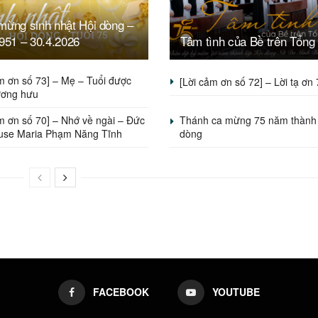
mừng sinh nhật Hội dòng –
951 – 30.4.2026
Tâm tình của Bề trên Tổng
m ơn số 73] – Mẹ – Tuổi được
[Lời cảm ơn số 72] – Lời tạ ơn
ương hưu
m ơn số 70] – Nhớ về ngài – Đức
Thánh ca mừng 75 năm thành 
use Maria Phạm Năng Tĩnh
dòng
FACEBOOK
YOUTUBE