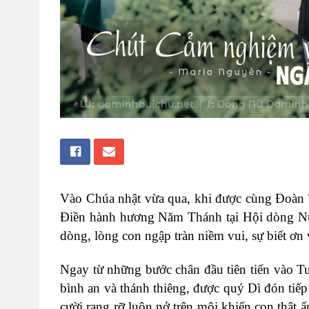
Vào Chúa nhật vừa qua, khi được cùng Đoàn 
Điền hành hương Năm Thánh tại Hội dòng Nữ
dòng, lòng con ngập tràn niềm vui, sự biết ơn
Ngay từ những bước chân đầu tiên tiến vào T
bình an và thánh thiêng, được quý Dì đón ti
cười rạng rỡ luôn nở trên môi khiến con thật 