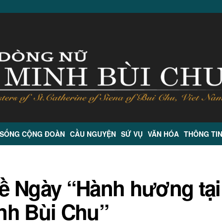
 SỐNG CỘNG ĐOÀN
CẦU NGUYỆN
SỨ VỤ
VĂN HÓA
THÔNG TI
ề Ngày “Hành hương tại
nh Bùi Chu”