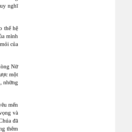
suy nghĩ
o thế hệ
của mình
 mỏi của
 dòng Nữ
được một
n, những
 yêu mến
 vọng và
 Chúa đã
òng thêm