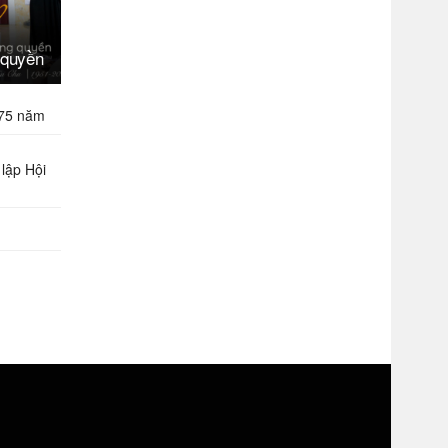
 quyền
 75 năm
lập Hội