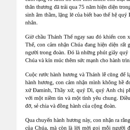
thân thương đã trải qua 75 năm hiện diện tr
sinh âm thầm, lặng lẽ của biết bao thế hệ qu
nhân.
Giờ chầu Thánh Thể ngay sau đó khiến con x
Thể, con cảm nhận Chúa đang hiện diện rất g
người trong đoàn. Đó là những phút giây quý g
Chúa và kín múc thêm sức mạnh cho hành trìn
Cuộc rước hành hương và Thánh lễ cũng để lạ
hành hương, con cảm nhận mình không hề đơ
xứ Đaminh, Thầy xứ, quý Dì, quý Anh chị ph
với một niềm tin và một tình yêu chung. Điều
đỡ, sẻ chia và đồng hành của cộng đoàn.
Qua chuyến hành hương này, con nhận ra rằng
của Chúa, mà còn là lời mời gọi mỗi người đ