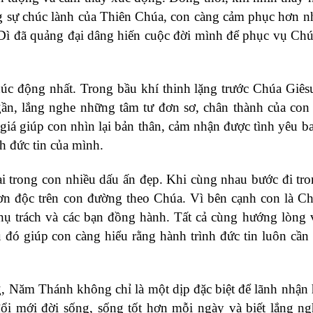
ong sự chúc lành của Thiên Chúa, con càng cảm phục hơn 
ý Dì đã quảng đại dâng hiến cuộc đời mình để phục vụ Chú
úc động nhất. Trong bầu khí thinh lặng trước Chúa Giê
ần, lắng nghe những tâm tư đơn sơ, chân thành của con
iá giúp con nhìn lại bản thân, cảm nhận được tình yêu ba
h đức tin của mình.
i trong con nhiều dấu ấn đẹp. Khi cùng nhau bước đi tr
n độc trên con đường theo Chúa. Vì bên cạnh con là C
ụ trách và các bạn đồng hành. Tất cả cùng hướng lòng
 đó giúp con càng hiểu rằng hành trình đức tin luôn cần
, Năm Thánh không chỉ là một dịp đặc biệt để lãnh nhận
ổi mới đời sống, sống tốt hơn mỗi ngày và biết lắng ng