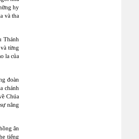
những hy
a và tha
su Thánh
 và từng
o la của
ong đoàn
ha chánh
 về Chúa
 sự nâng
 hồng ân
he tiếng