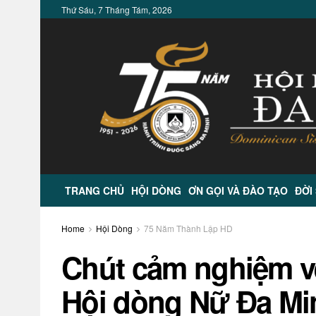
Thứ Sáu, 7 Tháng Tám, 2026
TRANG CHỦ
HỘI DÒNG
ƠN GỌI VÀ ĐÀO TẠO
ĐỜI
Home
Hội Dòng
75 Năm Thành Lập HD
Chút cảm nghiệm v
Hội dòng Nữ Đa Mi