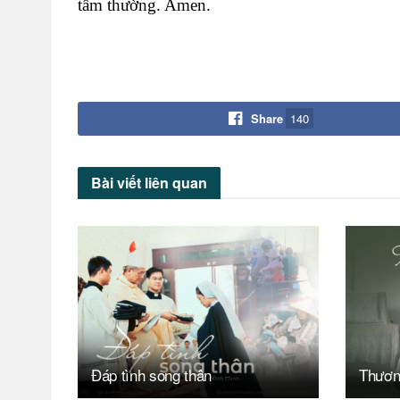
tầm thường. Amen.
Maria K
Share
140
Bài viết
liên quan
Đáp tình song thân
Thươn