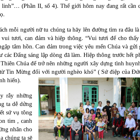
 linh”… (Phần II, số 4). Thế giới hôm nay đang rất cần 
ọ.
ch mỗi người nữ tu chúng ta hãy lên đường tìm ra đâu là
ự vui tươi, can đảm và hiệp thông. “Vui tươi để cho thấy
ngập tâm hồn. Can đảm trong việc yêu mến Chúa và gửi
hư các Đấng sáng lập dòng đã làm. Hiệp thông trước hết p
i Thiên Chúa để trở nên những người xây dựng tình huyn
át từ Tin Mừng đối với người nghèo khó” ( Sứ điệp của Đ
nh hiến).
ầy rẫy những
ng ta dễ dửng
ết sứ vụ tông
on tim , canh
hứng nhân cho
a chúng ta sẽ