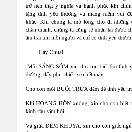
trở nên thật ý nghĩa và hạnh phúc khi chúng
tặng tình yêu thương và mang niềm vui đ
khác. Khi chúng ta mở lòng cho đi những t
chân thành, chúng ta cũng sẽ nhận lại được c
ấm trái tim mỗi người và chỉ có tình yêu thươn
L
ạy Chúa!
Mỗi SÁNG SỚM xin cho con biết tìm tình yêu
đường, đẩy phụ chiếc xe chết máy.
Cho con mỗi BUỔI TRƯA dám để tình yêu trong 
Khi HOÀNG HÔN xuống, xin cho con biết đặt t
kinh cầu sám hối.
Và giữa ĐÊM KHUYA, xin cho con giấc ngủ tr