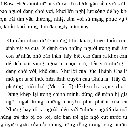
 Rosa Hiền- một nữ tu với cái tên được gắn liền với sự h
 bao người đang chơi vơi, khơi lên nghị lực sống để họ k
trọn trái tim yêu thương, nhiệt tâm với sứ mạng phục vụ
i, khốn khổ trong thời đại ngày hôm nay.
Khi cảm nhận được những khó khăn, thiếu thốn cùn
sinh vất vả của Dì dành cho những người trong mái ấ
con tự nhắc nhở bản thân: hãy biết can đảm ra khỏi ch
để đến với vùng ngoại ô cuộc đời, đến với những 
đang chới với, khổ đau. Như lời của Đức Thánh Cha 
mời gọi tu sĩ thực hiện lệnh truyền của Chúa là “Hãy đi
phương thiên hạ” (Mc 16,15) để đem hy vọng cho th
Đừng khép lại trong chính mình, đừng để mình bị g
ngột ngạt trong những chuyện phù phiếm của cu
Nhưng hãy đi ra ngoài, đến với “những người đã mấ
ng trẻ thơ bị bỏ rơi, các bạn trẻ gặp ngõ cụt trước tư
ững người giàu của cải nhưng trống rỗng trong lòng, nhữ