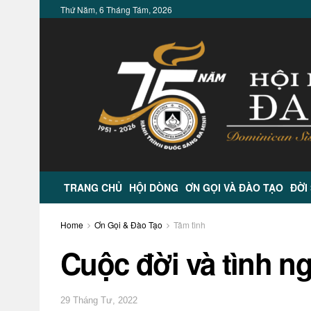
Thứ Năm, 6 Tháng Tám, 2026
TRANG CHỦ
HỘI DÒNG
ƠN GỌI VÀ ĐÀO TẠO
ĐỜI
Home
Ơn Gọi & Đào Tạo
Tâm tình
Cuộc đời và tình n
29 Tháng Tư, 2022