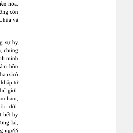
iền hòa,
hông còn
 Chúa và
g sự hy
m, chúng
ính mình
tâm hồn
Phanxicô
 khắp tứ
ế giới.
iam hãm,
ộc đời.
t hết hy
ơng lai,
ng người