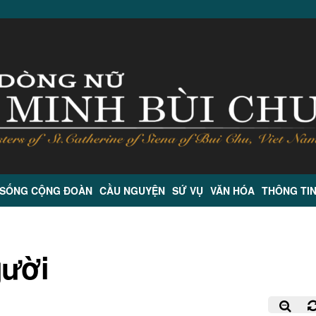
 SỐNG CỘNG ĐOÀN
CẦU NGUYỆN
SỨ VỤ
VĂN HÓA
THÔNG TI
gười