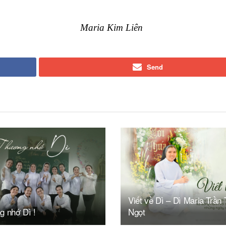
im Liên
Send
Viết về Dì – Dì Maria Trần 
g nhớ Dì !
Ngọt