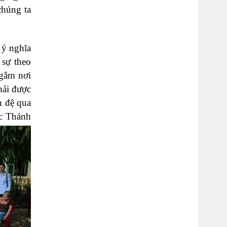
chúng ta
 ý nghĩa
 sự theo
 gắm nơi
hải được
h đệ qua
ức Thánh