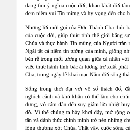
đang tìm ý nghĩa cuộc đời, khao khát đời tâm
đem niềm vui Tin mừng và hy vọng đến cho h
Những lời mời gọi của Đức Thánh Cha thúc bá
của cuộc đời, giúp thức tỉnh thế giới bằng s
Chúa và thực hành Tin mừng của Người tràn 
Ngài tất cả niềm tin tưởng của mình, giống n
bén rễ trong mối tương quan giữa cá nhân vớ
việc thực hành tình bác ái tương trợ xuất ph
Cha, trong ngày lễ khai mạc Năm đời sống thá
Sống trong thời đại với vô số thách đố, đ
nghịch cảnh và khó khăn có thể làm cho chú
dưng, vô cảm dẫn đến suy giảm lửa nhiệt huy
đồ. Vì thế chúng ta hãy khơi dậy, mở rộng c
tân và đánh thức chính mình trở nên những c
lòng thương xót Chúa. Thật vậy, cuộc sống củ