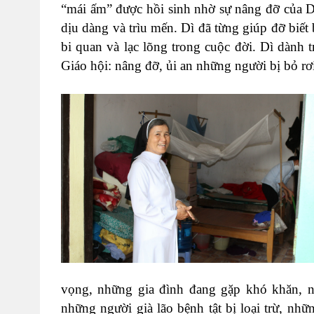
“mái ấm” được hồi sinh nhờ sự nâng đỡ của Dì
dịu dàng và trìu mến. Dì đã từng giúp đỡ biết
bi quan và lạc lõng trong cuộc đời. Dì dành 
Giáo hội: nâng đỡ, ủi an những người bị bỏ rơ
vọng, những gia đình đang gặp khó khăn, nhữ
những người già lão bệnh tật bị loại trừ, nh