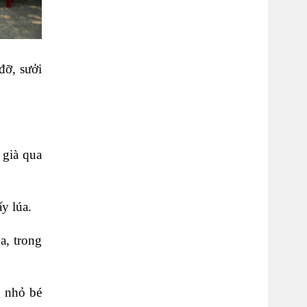
đỡ, sưởi
 già qua
y lúa.
a, trong
n nhỏ bé