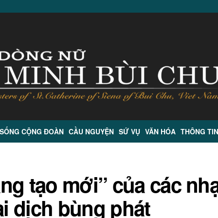
 SỐNG CỘNG ĐOÀN
CẦU NGUYỆN
SỨ VỤ
VĂN HÓA
THÔNG TI
ng tạo mới” của các nh
ại dịch bùng phát