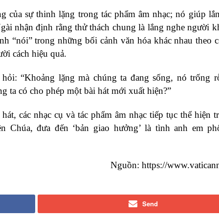
 của sự thinh lặng trong tác phẩm âm nhạc; nó giúp lắ
Ngài nhận định rằng thử thách chung là lắng nghe người k
ánh “nói” trong những bối cảnh văn hóa khác nhau theo 
ười cách hiệu quả.
 hỏi: “Khoảng lặng mà chúng ta đang sống, nó trống 
g ta có cho phép một bài hát mới xuất hiện?”
t, các nhạc cụ và tác phẩm âm nhạc tiếp tục thể hiện t
iên Chúa, đưa đến ‘bản giao hưởng’ là tình anh em ph
Nguồn: https://www.vatican
Send