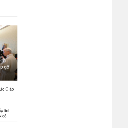
ình
ặp gỡ
ức Giáo
p linh
xicô