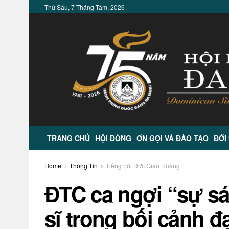
Thứ Sáu, 7 Tháng Tám, 2026
TRANG CHỦ
HỘI DÒNG
ƠN GỌI VÀ ĐÀO TẠO
ĐỜI
Home
Thông Tin
Tiếng nói Đức Giáo Hoàng
ĐTC ca ngợi “sự sá
sĩ trong bối cảnh đ