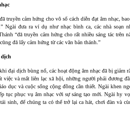
nhạc
ã truyền cảm hứng cho vô số cách diễn đạt âm nhạc, ba
.” Ngài đưa ra ví dụ như nhạc bình ca, các nhà soạn 
Thánh “đã truyền cảm hứng cho rất nhiều sáng tác trên 
 cũng đã lấy cảm hứng từ các văn bản thánh.”
 dịch
khi đại dịch bùng nổ, các hoạt động âm nhạc đã bị giảm rấ
t việc và mất liên lạc xã hội, những người phải đương đầ
giáo dục và cuộc sống cộng đồng cần thiết. Ngài khen ng
ếp tục phục vụ âm nhạc với sự sáng tạo mới. Ngài hy v
ái sinh, để chúng ta có thể trở lại ca hát, chơi đàn và c