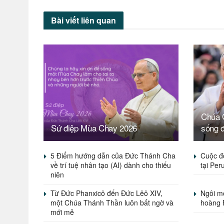
Bài viết
liên quan
Chúa G
Sứ điệp Mùa Chay 2026
sống 
5 Điểm hướng dẫn của Đức Thánh Cha
Cuộc đ
về trí tuệ nhân tạo (AI) dành cho thiếu
tại Per
niên
Từ Đức Phanxicô đến Đức Lêô XIV,
Ngôi mộ
một Chúa Thánh Thần luôn bất ngờ và
hoàng 
mới mẻ