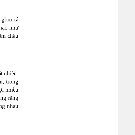
o gồm cả
nhạc như
năm châu
t nhiều.
u, trong
ợi nhiều
ọng rằng
ùng nhau