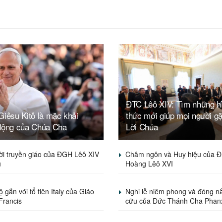
ĐTC Lêô XIV: Tìm những h
iêsu Kitô là mặc khải
thức mới giúp mọi người g
động của Chúa Cha
Lời Chúa
ời truyền giáo của ĐGH Lêô XIV
Châm ngôn và Huy hiệu của Đ
u
Hoàng Lêô XVI
 gắn với tổ tiên Italy của Giáo
Nghi lễ niêm phong và đóng nắ
Francis
cữu của Đức Thánh Cha Phan