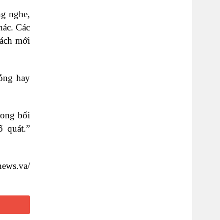
ng nghe,
hác. Các
cách mới
rỗng hay
rong bối
ổ quát.”
news.va/