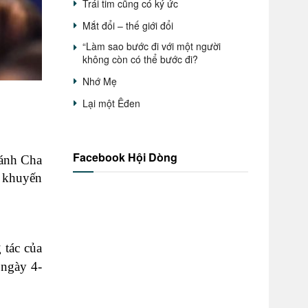
Trái tim cũng có ký ức
Mắt đổi – thế giới đổi
“Làm sao bước đi với một người
không còn có thể bước đi?
Nhớ Mẹ
Lại một Êđen
Facebook Hội Dòng
hánh Cha
i khuyến
 tác của
 ngày 4-