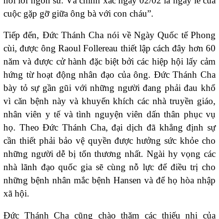
nói lời ngôn sứ. Và chính xác ngày 02/02 là ngày lễ của
cuộc gặp gỡ giữa ông bà với con cháu”.
Tiếp đến, Đức Thánh Cha nói về Ngày Quốc tế Phong
cùi, được ông Raoul Follereau thiết lập cách đây hơn 60
năm và được cử hành đặc biệt bởi các hiệp hội lấy cảm
hứng từ hoạt động nhân đạo của ông. Đức Thánh Cha
bày tỏ sự gần gũi với những người đang phải đau khổ
vì căn bệnh này và khuyến khích các nhà truyền giáo,
nhân viên y tế và tình nguyện viên dấn thân phục vụ
họ. Theo Đức Thánh Cha, đại dịch đã khẳng định sự
cần thiết phải bảo vệ quyền được hưởng sức khỏe cho
những người dễ bị tổn thương nhất. Ngài hy vọng các
nhà lãnh đạo quốc gia sẽ cùng nỗ lực để điều trị cho
những bệnh nhân mắc bệnh Hansen và để họ hòa nhập
xã hội.
Đức Thánh Cha cũng chào thăm các thiếu nhi của