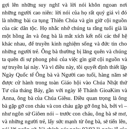
gợi lên những suy nghĩ và lời nói khôn ngoan nơi
những người cao niên: lời nói của họ rất quý giá vì đó
là những bài ca tụng Thiên Chúa và gìn giữ cội nguồn
của các dân tộc. Họ nhắc nhở chúng ta rằng tuổi già là
một hồng ân và ông bà là mắt xích kết nối các thế hệ
khác nhau, để truyền kinh nghiệm sống và đức tin cho
những người trẻ. Ông bà thường bị lãng quên và chúng
ta quên đi sự phong phú của việc gìn giữ cội nguồn và
sự truyền lại này. Và vì điều này, tôi quyết định thiết lập
Ngày Quốc tế Ông bà và Người cao tuổi, hàng năm sẽ
được cử hành trong toàn Giáo hội vào Chúa Nhật thứ
Tư của tháng Bảy, gần với ngày lễ Thánh GioaKim và
Anna, ông bà của Chúa Giêsu. Điều quan trọng là ông
bà gặp gỡ con cháu và con cháu gặp gỡ ông bà, bởi vì –
như ngôn sứ Giôen nói – trước con cháu, ông bà sẽ mơ,
và những người trẻ, lấy sức mạnh từ ông bà, sẽ tiến lên,