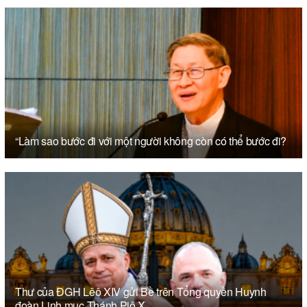
“Làm sao bước đi với một người không còn có thể bước đi?
Thư của ĐGH Lêô XIV gửi Bề trên Tổng quyền Huynh
đoàn Linh mục Thánh Piô X