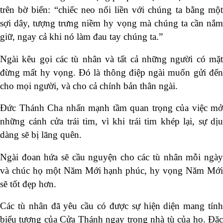
trên bờ biển: “chiếc neo nối liền với chúng ta bằng một
sợi dây, tượng trưng niềm hy vọng mà chúng ta cần nắm
giữ, ngay cả khi nó làm đau tay chúng ta.”
Ngài kêu gọi các tù nhân và tất cả những người có mặt
đừng mất hy vọng. Đó là thông điệp ngài muốn gửi đến
cho mọi người, và cho cả chính bản thân ngài.
Đức Thánh Cha nhấn mạnh tầm quan trọng của việc mở
những cánh cửa trái tim, vì khi trái tim khép lại, sự dịu
dàng sẽ bị lãng quên.
Ngài đoan hứa sẽ cầu nguyện cho các tù nhân mỗi ngày
và chúc họ một Năm Mới hạnh phúc, hy vọng Năm Mới
sẽ tốt đẹp hơn.
Các tù nhân đã yêu cầu có được sự hiện diện mang tính
biểu tượng của Cửa Thánh ngay trong nhà tù của họ. Đặc