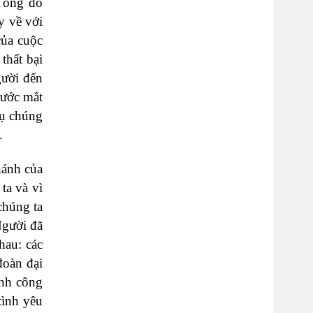
 Tông đồ
y về với
của cuộc
thất bại
gười đến
rước mắt
tụ chúng
.
hánh của
ta và vì
chúng ta
Người đã
hau: các
đoàn đại
ính công
tình yêu