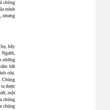
cả chúng
của mình
i, nhưng
 họ, bây
a Người,
nh những
 nắm bắt
ánh cửa.
). Chúng
 ta được
iết, một
ưa chúng
ưa chúng