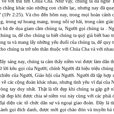
ta về với trái tim Chúa Cha. Như vậy, chúng ta đã nghe
em chẳng khác nào những con chiên lạc, nhưng nay đã qua
 (1Pr 2:25). Và cho đến hôm nay, trong mọi hoàn cảnh 
, trong sự hoang mang, trong nỗi sợ hãi, trong cảm giác 
ồn bã đe dọa giam cầm chúng ta, Người gọi chúng ta . N
úng ta, để cho chúng ta biết chúng ta quý giá biết bao t
úng ta và mang lấy những yếu đuối của chúng ta, để quy 
 cho chúng ta trở nên thân thuộc với Chúa Cha và với nhau
 đây sáng nay, chúng ta cảm thấy niềm vui được làm dân t
ừ lời kêu gọi của Người; chính Người đã hiệu triệu chúng 
n chiên của Người, Giáo hội của Người. Người đã tập hợp 
c về các cộng đoàn khác nhau, nhưng tình yêu vĩ đại của 
vòng tay duy nhất. Thật là tốt đẹp khi chúng ta gặp gỡ n
hật đẹp khi được chia sẻ niềm vui này cùng với các phái 
ại diện các tổ chức dân sự và ngoại giao đoàn. Đây là t
Lành gọi đích danh, được mời gọi chào đón và truyền bá 