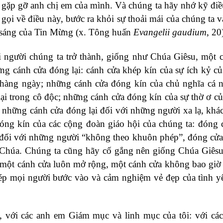
để gặp gỡ anh chị em của mình. Và chúng ta hãy nhớ kỹ điều
gọi về điều này, bước ra khỏi sự thoải mái của chúng ta v
 sáng của Tin Mừng (x. Tông huấn
Evangelii gaudium
, 20
i người chúng ta trở thành, giống như Chúa Giêsu, một 
ng cánh cửa đóng lại: cánh cửa khép kín của sự ích kỷ c
 hàng ngày; những cánh cửa đóng kín của chủ nghĩa cá 
lại trong cô độc; những cánh cửa đóng kín của sự thờ ơ c
những cánh cửa đóng lại đối với những người xa lạ, khác 
ng kín của các cộng đoàn giáo hội của chúng ta: đóng 
a đối với những người “không theo khuôn phép”, đóng cửa
 Chúa. Chúng ta cũng hãy cố gắng nên giống Chúa Giês
ên một cánh cửa luôn mở rộng, một cánh cửa không bao giờ
hép mọi người bước vào và cảm nghiệm vẻ đẹp của tình y
nh, với các anh em Giám mục và linh mục của tôi: với cá