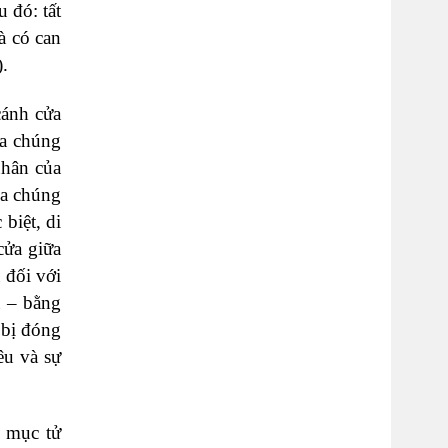
 đó: tất
à có can
).
cánh cửa
ủa chúng
nhân của
ủa chúng
biệt, di
cửa giữa
 đối với
u – bằng
 bị đóng
êu và sự
c mục tử