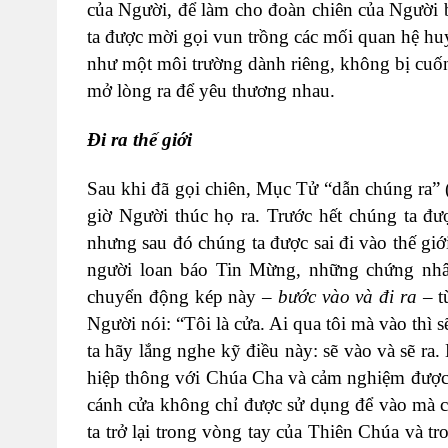
của Người, để làm cho đoàn chiên của Người ba
ta được mời gọi vun trồng các mối quan hệ hu
như một môi trường dành riêng, không bị cuố
mở lòng ra để yêu thương nhau.
Đi ra thế giới
Sau khi đã gọi chiên, Mục Tử “dẫn chúng ra” 
giờ Người thúc họ ra. Trước hết chúng ta đư
nhưng sau đó chúng ta được sai đi vào thế giớ
người loan báo Tin Mừng, những chứng nhân
chuyển động kép này –
bước vào và đi ra
– t
Người nói: “Tôi là cửa. Ai qua tôi mà vào thì 
ta hãy lắng nghe kỹ điều này: sẽ vào và sẽ r
hiệp thông với Chúa Cha và cảm nghiệm được 
cánh cửa không chỉ được sử dụng để vào mà cò
ta trở lại trong vòng tay của Thiên Chúa và t