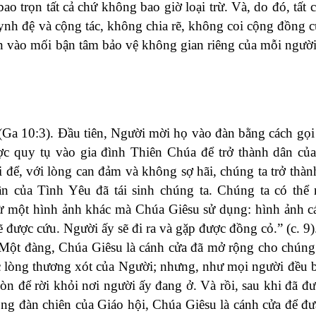
o trọn tất cả chứ không bao giờ loại trừ. Và, do đó, tất 
ynh đệ và cộng tác, không chia rẽ, không coi cộng đồng 
n vào mối bận tâm bảo vệ không gian riêng của mỗi ngườ
(Ga 10:3). Đầu tiên, Người mời họ vào đàn bằng cách gọi
ợc quy tụ vào gia đình Thiên Chúa để trở thành dân củ
i để, với lòng can đảm và không sợ hãi, chúng ta trở thà
 của Tình Yêu đã tái sinh chúng ta. Chúng ta có thể
ừ một hình ảnh khác mà Chúa Giêsu sử dụng: hình ảnh c
sẽ được cứu. Người ấy sẽ đi ra và gặp được đồng cỏ.” (c. 9
a. Một đàng, Chúa Giêsu là cánh cửa đã mở rộng cho chúng
lòng thương xót của Người; nhưng, như mọi người đều b
n để rời khỏi nơi người ấy đang ở. Và rồi, sau khi đã đ
rong đàn chiên của Giáo hội, Chúa Giêsu là cánh cửa để đ