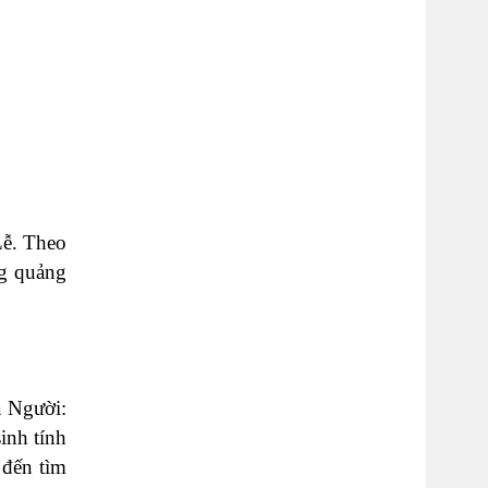
Lễ. Theo
ng quảng
a Người:
inh tính
 đến tìm