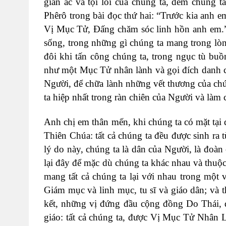
gian ác và tội lỗi của chúng ta, đem chúng 
Phêrô trong bài đọc thứ hai: “Trước kia anh 
Vị Mục Tử, Đấng chăm sóc linh hồn anh em.”
sống, trong những gì chúng ta mang trong lòng
đôi khi tấn công chúng ta, trong ngục tù bu
như một Mục Tử nhân lành và gọi đích danh ch
Người, để chữa lành những vết thương của ch
ta hiệp nhất trong ràn chiên của Người và làm
Anh chị em thân mến, khi chúng ta có mặt tại
Thiên Chúa: tất cả chúng ta đều được sinh ra t
lý do này, chúng ta là dân của Người, là đoà
lại đây để mặc dù chúng ta khác nhau và thuộ
mang tất cả chúng ta lại với nhau trong một 
Giám mục và linh mục, tu sĩ và giáo dân; và t
kết, những vị đứng đầu cộng đồng Do Thái, đ
giáo: tất cả chúng ta, được Vị Mục Tử Nhân 