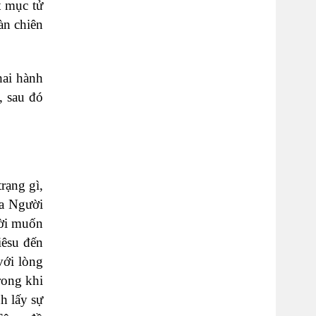
t mục tử
àn chiên
hai hành
, sau đó
rạng gì,
ủa Người
ười muốn
iêsu đến
với lòng
rong khi
h lấy sự