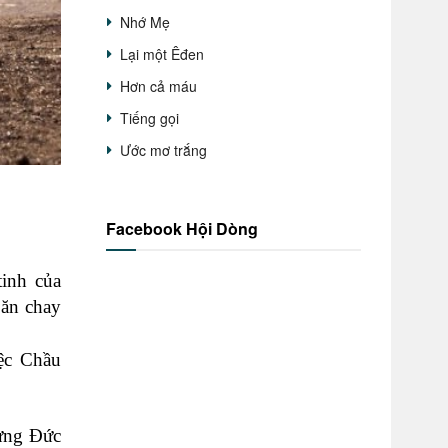
Nhớ Mẹ
Lại một Êđen
Hơn cả máu
Tiếng gọi
Ước mơ trắng
Facebook Hội Dòng
inh của
 ăn chay
iệc Chầu
hưng Đức