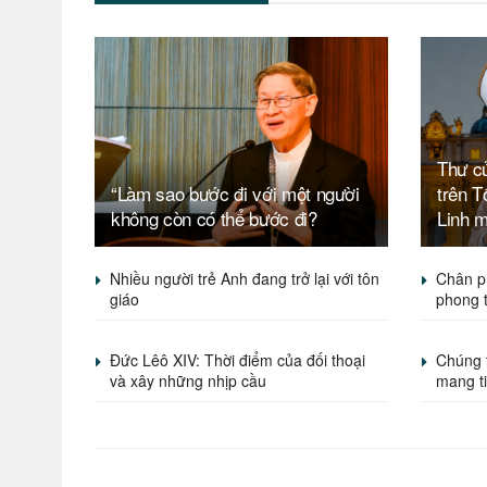
Thư c
“Làm sao bước đi với một người
trên 
không còn có thể bước đi?
Linh 
Nhiều người trẻ Anh đang trở lại với tôn
Chân p
giáo
phong 
Đức Lêô XIV: Thời điểm của đối thoại
Chúng 
và xây những nhịp cầu
mang t