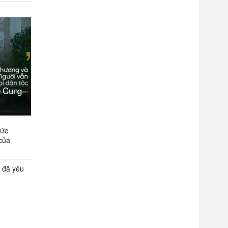
g Cung
Đức
của
 đã yêu