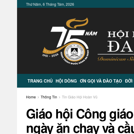
Thứ Năm, 6 Tháng Tám, 2026
TRANG CHỦ
HỘI DÒNG
ƠN GỌI VÀ ĐÀO TẠO
ĐỜI
Home
Thông Tin
Tin Giáo Hội Hoàn Vũ
Giáo hội Công giáo
ngày ăn chay và cầ