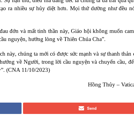
. Sự hận thù, điều mà đáng tiếc là chúng ta đã trải qua quá
tạo ra nhiều sự hủy diệt hơn. Mọi thứ dường như đều nó
m đau đớn và mất tinh thần này, Giáo hội không muốn cam
i cầu nguyện, hướng lòng về Thiên Chúa Cha”.
h này, chúng ta mới có được sức mạnh và sự thanh thản c
hướng về Người, trong lời cầu nguyện và chuyển cầu, để
y”. (CNA 11/10/2023)
Hồng Thủy – Vatic
Send