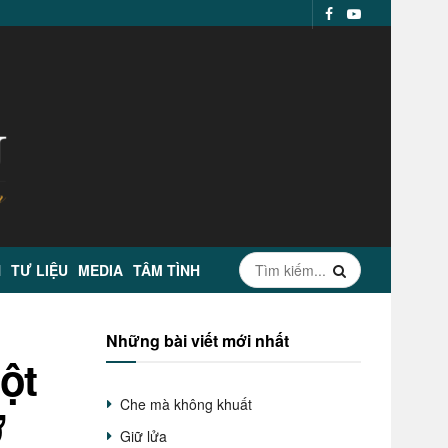
N
TƯ LIỆU
MEDIA
TÂM TÌNH
Những bài viết mới nhất
ột
Che mà không khuất
ở
Giữ lửa