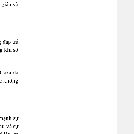
 giản và
 đáp trả
g khi số
 Gaza đã
ộc không
 mạnh sự
au và sự