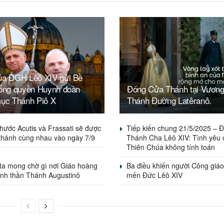
ủa ĐGH Lêô XIV gửi Bề
Tổng quyền Huynh đoàn
Đóng Cửa Thánh tại Vươn
mục Thánh Piô X
Thánh Đường Latêranô.
hước Acutis và Frassati sẽ được
Tiếp kiến chung 21/5/2025 – 
thánh cùng nhau vào ngày 7/9
Thánh Cha Lêô XIV: Tình yêu 
Thiên Chúa không tính toán
ta mong chờ gì nơi Giáo hoàng
Ba điều khiến người Công giáo
inh thần Thánh Augustinô
mến Đức Lêô XIV