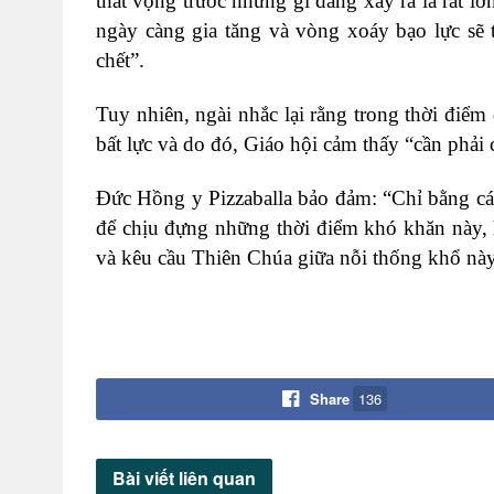
thất vọng trước những gì đang xảy ra là rất lớn
ngày càng gia tăng và vòng xoáy bạo lực sẽ 
chết”.
Tuy nhiên, ngài nhắc lại rằng trong thời điể
bất lực và do đó, Giáo hội cảm thấy “cần phả
Đức Hồng y Pizzaballa bảo đảm: “Chỉ bằng các
để chịu đựng những thời điểm khó khăn này, 
và kêu cầu Thiên Chúa giữa nỗi thống khổ nà
Share
136
Bài viết
liên quan