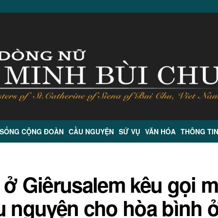
 SỐNG CỘNG ĐOÀN
CẦU NGUYỆN
SỨ VỤ
VĂN HÓA
THÔNG TI
 ở Giêrusalem kêu gọi m
u nguyện cho hòa bình 