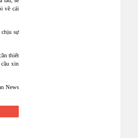
 lâu, sẽ
i về cái
 chịu sự
ần thiết
 cầu xin
an News