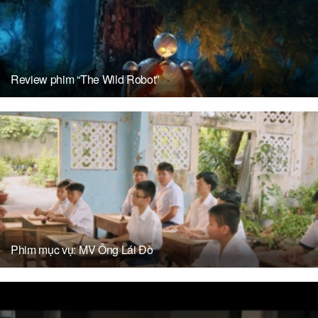
Review phim “The Wild Robot”
Phim mục vụ: MV Ông Lái Đò