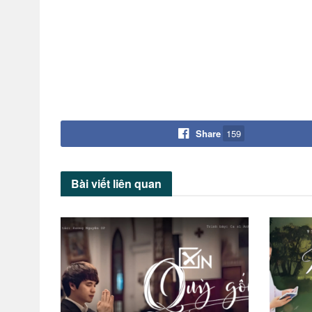
Share
159
Bài viết
liên quan