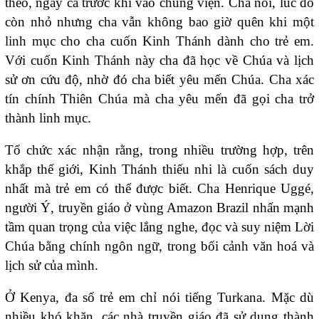
theo, ngay cả trước khi vào chủng viện. Cha nói, lúc đó
còn nhỏ nhưng cha vẫn không bao giờ quên khi một
linh mục cho cha cuốn Kinh Thánh dành cho trẻ em.
Với cuốn Kinh Thánh này cha đã học về Chúa và lịch
sử ơn cứu độ, nhờ đó cha biết yêu mến Chúa. Cha xác
tín chính Thiên Chúa mà cha yêu mến đã gọi cha trở
thành linh mục.
Tổ chức xác nhận rằng, trong nhiều trường hợp, trên
khắp thế giới, Kinh Thánh thiếu nhi là cuốn sách duy
nhất mà trẻ em có thể được biết. Cha Henrique Uggé,
người Ý, truyền giáo ở vùng Amazon Brazil nhấn mạnh
tầm quan trọng của việc lắng nghe, đọc và suy niệm Lời
Chúa bằng chính ngôn ngữ, trong bối cảnh văn hoá và
lịch sử của mình.
Ở Kenya, đa số trẻ em chỉ nói tiếng Turkana. Mặc dù
nhiều khó khăn, các nhà truyền giáo đã sử dụng thành