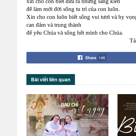
xin cho con biết đưa ra những sáng kiến
để làm mới đời sống tu trì của con luôn.
Xin cho con luôn biết sống vui tươi và hy vọn
can đảm và trung thành
để yêu Chúa và sống hết mình cho Chúa.
Tá
Share
146
Bài viết
liên quan