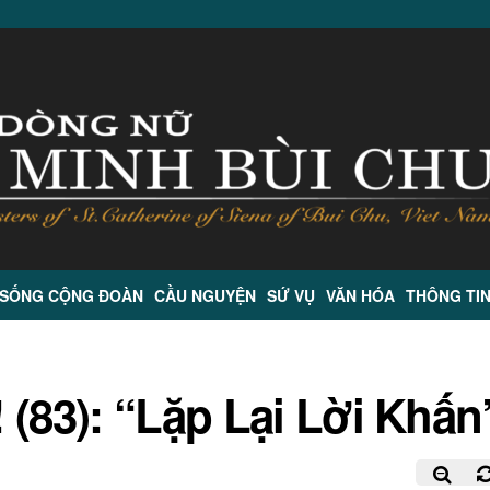
 SỐNG CỘNG ĐOÀN
CẦU NGUYỆN
SỨ VỤ
VĂN HÓA
THÔNG TI
 (83): “Lặp Lại Lời Khấn