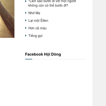
“Làm sao bước đi với một người
không còn có thể bước đi?
Nhớ Mẹ
Lại một Êđen
Hơn cả máu
Tiếng gọi
Facebook Hội Dòng