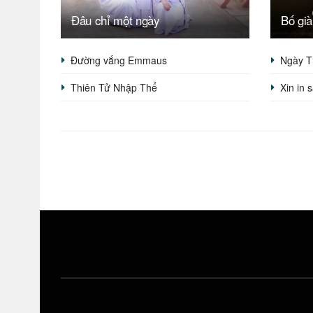
Đâu chỉ một ngày
Bố già
Đường vắng Emmaus
Ngày T
Thiên Tử Nhập Thể
Xin in 