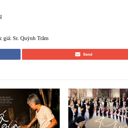
g
c giả: Sr. Quỳnh Trâm
Send