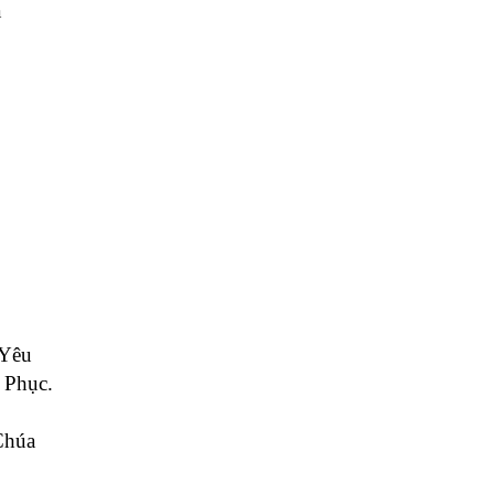
a
 Yêu
 Phục.
Chúa