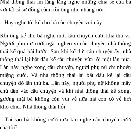
Nhà thông thái im lặng lắng nghe những chia sẻ của bà
với tất cả sự đồng cảm, rồi ông nhẹ nhàng nói:
– Hãy nghe tôi kể cho bà câu chuyện vui này.
Rồi ông kể cho bà nghe một câu chuyện cười khá thú vị.
Người phụ nữ cười ngặt nghẽo vì câu chuyện nhà thông
thái kể quá hài hước. Sau khi kể dứt câu chuyện ấy, nhà
thông thái lại bắt đầu kể câu chuyện vừa rồi một lần nữa.
Lần này, nghe xong câu chuyện, người phụ nữ chỉ nhoẻn
miệng cười. Và nhà thông thái lại bắt đầu kể lại câu
chuyện đó lần thứ ba. Lần này, người phụ nữ không mấy
chú tâm vào câu chuyện và khi nhà thông thái kể xong,
gương mặt bà không còn vui vẻ nữa mà còn có vẻ hơi
khó chịu. Nhà thông thái hỏi:
– Tại sao bà không cười nữa khi nghe câu chuyện cười
của tôi?