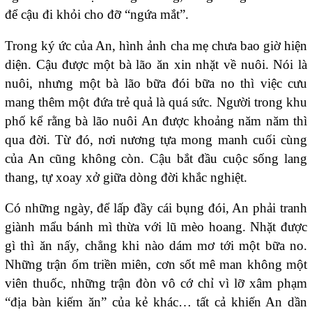
để cậu đi khỏi cho đỡ “ngứa mắt”.
Trong ký ức của An, hình ảnh cha mẹ chưa bao giờ hiện
diện. Cậu được một bà lão ăn xin nhặt về nuôi. Nói là
nuôi, nhưng một bà lão bữa đói bữa no thì việc cưu
mang thêm một đứa trẻ quả là quá sức. Người trong khu
phố kể rằng bà lão nuôi An được khoảng năm năm thì
qua đời. Từ đó, nơi nương tựa mong manh cuối cùng
của An cũng không còn. Cậu bắt đầu cuộc sống lang
thang, tự xoay xở giữa dòng đời khắc nghiệt.
Có những ngày, để lấp đầy cái bụng đói, An phải tranh
giành mẩu bánh mì thừa với lũ mèo hoang. Nhặt được
gì thì ăn nấy, chẳng khi nào dám mơ tới một bữa no.
Những trận ốm triền miên, cơn sốt mê man không một
viên thuốc, những trận đòn vô cớ chỉ vì lỡ xâm phạm
“địa bàn kiếm ăn” của kẻ khác… tất cả khiến An dần