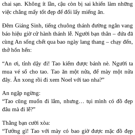
chai sạn. Không ít lần, cậu còn bị sai khiến làm những
việc chẳng mấy tốt đẹp để đổi lấy miếng ăn.
Đêm Giáng Sinh, tiếng chuông thánh đường ngân vang
báo hiệu giờ cử hành thánh lễ. Người bạn thân – đứa đã
cùng An sống chết qua bao ngày lang thang – chạy đến,
thở hổn hển:
“An ơi, tỉnh dậy đi! Tao kiếm được bánh nè. Người ta
mua vé số cho tao. Tao ăn một nửa, để mày một nửa
đây. Ăn xong rồi đi xem Noel với tao nha?”
An ngập ngừng:
“Tao cũng muốn đi lắm, nhưng… tụi mình có đồ đẹp
đâu mà đi lễ?”
Thằng bạn cười xòa:
“Tưởng gì! Tao với mày có bao giờ được mặc đồ đẹp