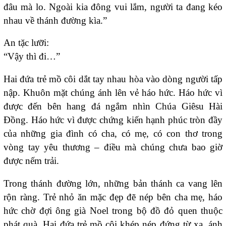
đâu mà lo. Ngoài kia đông vui lắm, người ta đang kéo
nhau về thánh đường kìa.”
An tặc lưỡi:
“Vậy thì đi…”
Hai đứa trẻ mồ côi dắt tay nhau hòa vào dòng người tấp
nập. Khuôn mặt chúng ánh lên vẻ háo hức. Háo hức vì
được đến bên hang đá ngắm nhìn Chúa Giêsu Hài
Đồng. Háo hức vì được chứng kiến hạnh phúc tròn đầy
của những gia đình có cha, có mẹ, có con thơ trong
vòng tay yêu thương – điều mà chúng chưa bao giờ
được nếm trải.
Trong thánh đường lớn, những bản thánh ca vang lên
rộn ràng. Trẻ nhỏ ăn mặc đẹp đẽ nép bên cha mẹ, háo
hức chờ đợi ông già Noel trong bộ đồ đỏ quen thuộc
phát quà. Hai đứa trẻ mồ côi khép nép đứng từ xa, ánh