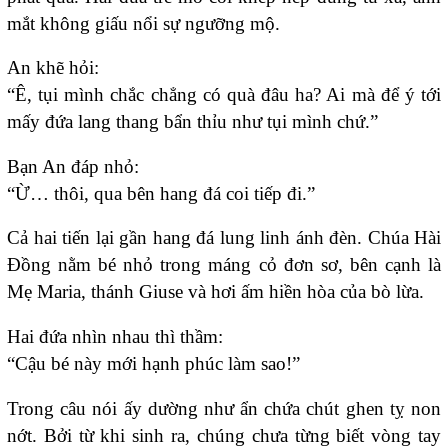
mắt không giấu nổi sự ngưỡng mộ.
An khẽ hỏi:
“Ê, tụi mình chắc chẳng có quà đâu ha? Ai mà để ý tới
mấy đứa lang thang bẩn thỉu như tụi mình chứ.”
Bạn An đáp nhỏ:
“Ừ… thôi, qua bên hang đá coi tiếp đi.”
Cả hai tiến lại gần hang đá lung linh ánh đèn. Chúa Hài
Đồng nằm bé nhỏ trong máng cỏ đơn sơ, bên cạnh là
Mẹ Maria, thánh Giuse và hơi ấm hiền hòa của bò lừa.
Hai đứa nhìn nhau thì thầm:
“Cậu bé này mới hạnh phúc làm sao!”
Trong câu nói ấy dường như ẩn chứa chút ghen tỵ non
nớt. Bởi từ khi sinh ra, chúng chưa từng biết vòng tay