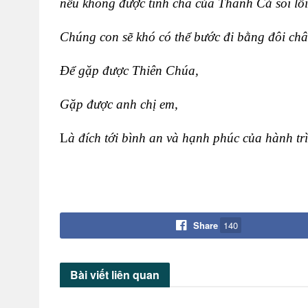
nếu không được tình cha của Thánh Cả soi lối
Chúng con sẽ khó có thể bước đi bằng đôi châ
Để gặp được Thiên Chúa,
Gặp được anh chị em,
L
à đích tới bình an và hạnh phúc của hành t
Share
140
Bài viết
liên quan