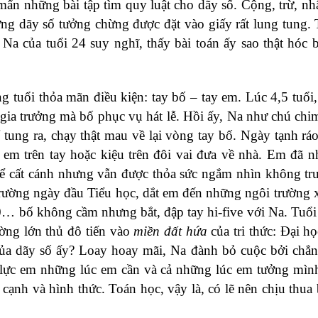
ẩn những bài tập tìm quy luật cho dãy số. Cộng, trừ, nhâ
ững dãy số tưởng chừng được đặt vào giấy rất lung tung.
Na của tuổi 24 suy nghĩ, thấy bài toán ấy sao thật hóc 
ng tuổi thỏa mãn điều kiện: tay bố – tay em. Lúc 4,5 tuổi,
 gia trưởng mà bố phục vụ hát lễ. Hồi ấy, Na như chú chi
 tung ra, chạy thật mau về lại vòng tay bố. Ngày tạnh ráo
m trên tay hoặc kiệu trên đôi vai đưa về nhà. Em đã n
để cất cánh nhưng vẫn được thỏa sức ngắm nhìn không tr
 trường ngày đầu Tiểu học, dắt em đến những ngôi trường x
 20… bố không cầm nhưng bắt, đập tay hi-five với Na. Tuổi
ờng lớn thủ đô tiến vào
miền đất hứa
của tri thức: Đại h
 của dãy số ấy? Loay hoay mãi, Na đành bỏ cuộc bởi chẳn
rợ lực em những lúc em cần và cả những lúc em tưởng mì
 cạnh và hình thức. Toán học, vậy là, có lẽ nên chịu thua 