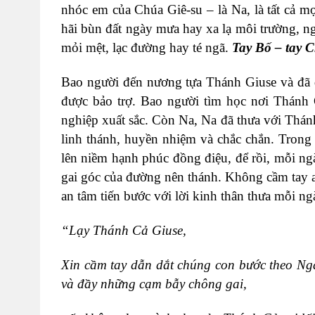
nhóc em của Chúa Giê-su – là Na, là tất cả m
hãi bùn đất ngày mưa hay xa lạ môi trường, n
mỏi mệt, lạc đường hay té ngã.
Tay Bố – tay C
Bao người đến nương tựa Thánh Giuse và đã 
được bảo trợ. Bao người tìm học nơi Thánh 
nghiệp xuất sắc. Còn Na, Na đã thưa với Thán
linh thánh, huyền nhiệm và chắc chắn. Trong
lên niềm hạnh phúc đồng điệu, để rồi, mỗi n
gai góc của đường nên thánh. Không cầm tay a
an tâm tiến bước với lời kinh thân thưa mỗi ng
“Lạy Thánh Cả Giuse,
Xin cầm tay dẫn dắt chúng con bước theo Ngà
và đầy những cạm bẫy chông gai,