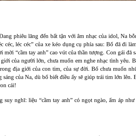
Đang phiêu lãng đến bất tận với âm nhạc của idol, Na b
c céc, léc céc” của xe kéo dụng cụ phía sau: Bố đã đi là
ời mời “cầm tay anh” cao vút của thần tượng. Con gái đã s
iới của người lớn, chưa muốn em nghe nhạc tình yêu. B
 trong địa giới của con tim, của sự đời. Bố chưa muốn n
g sáng của Na, dù bố biết điều ấy sẽ giúp trái tim lớn lên.
on cái!
suy nghĩ: liệu “cầm tay anh” có ngọt ngào, ấm áp như