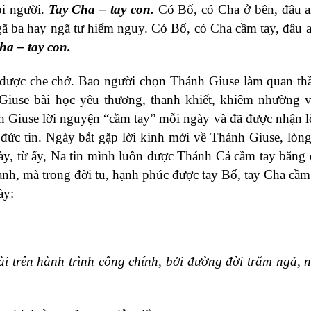
ọi người.
Tay Cha – tay con.
Có Bố, có Cha ở bên, đâu a
gã ba hay ngã tư hiểm nguy. Có Bố, có Cha cầm tay, đâu a
ha – tay con.
được che chở. Bao người chọn Thánh Giuse làm quan th
Giuse bài học yêu thương, thanh khiết, khiêm nhường v
h Giuse lời nguyện “cầm tay” mỗi ngày và đã được nhận l
 đức tin. Ngày bắt gặp lời kinh mới về Thánh Giuse, lòn
gày, từ ấy, Na tin mình luôn được Thánh Cả cầm tay băng
nh, mà trong đời tu, hạnh phúc được tay Bố, tay Cha cầm
ày:
i trên hành trình công chính, bởi đường đời trăm ngả, n