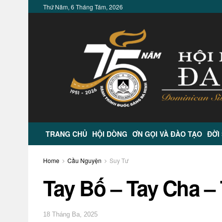
Thứ Năm, 6 Tháng Tám, 2026
TRANG CHỦ
HỘI DÒNG
ƠN GỌI VÀ ĐÀO TẠO
ĐỜI
Home
Cầu Nguyện
Suy Tư
Tay Bố – Tay Cha –
18 Tháng Ba, 2025