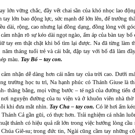
tay lớn vững chắc, đầy vết chai sần của khó nhọc lao độ
 tay lớn bao động lực, sức mạnh để lớn lên, để trưởng th
ều dài, rộng, cao nhưng lại đồng dạng, đồng lòng với góc
 cảm nhận rõ sự kéo dài ngọt ngào, ấm áp của bàn tay bố 
iữ tay em thật chặt khi bố tìm lại được. Na đã từng làm th
ăm tháng tuổi trẻ và cái bắt, đập tay với bố đã làm đầy 
phép màu.
Tay Bố – tay con.
 cảm nhận dễ dàng hơn cái nắm tay của trời cao. Dưới má
g trường học tu trì, Na hạnh phúc có Thánh Giuse là t
nh- thăng bằng, mọi vững bước – té ngã của đường tiến 
nơi nguyện đường của tu viện và ở khuôn viên nhà thờ
mỗi khi đưa mắt nhìn.
Tay Cha – tay con.
Có lẽ hơi ấm kéo
a Thánh Cả gần gũi, có thực hơn. Trải nghiệm cá nhân lu
thuật thánh có hiệu quả rất lớn trong việc hướng lòng cầu
 Chúa Giê-su; trong đức tin, Ngài cũng cầm tay những cô