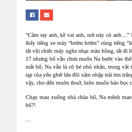
“Cầm tay anh, kề vai anh, nơi này có anh…” 
thấy tiếng xe máy “brừm brừm” cùng tiếng “lé
tắt vội chiếc máy nghe nhạc màu hồng, tắt đi l
17 nhưng bố vẫn chưa muốn Na bước vào thế g
mắt bố, Na vẫn là cô bé nhỏ nhắn, trong vắt
tạp của yêu ghét lứa đôi xâm nhập trái tim trắn
vậy, cho đến muôn thuở, luôn muốn bảo bọc c
Chạy mau xuống nhà chào bố, Na mênh mang 
bố?!
…