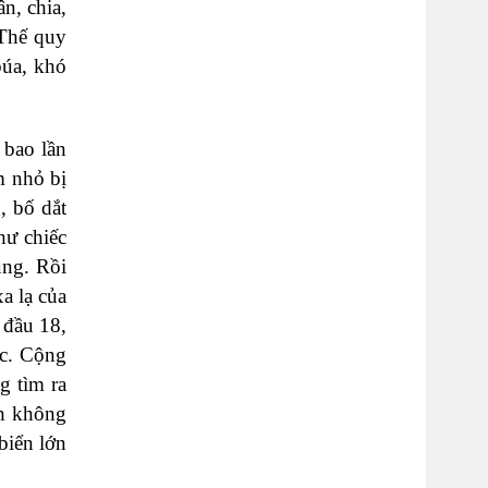
n, chia,
 Thế quy
búa, khó
 bao lần
m nhỏ bị
, bố dắt
hư chiếc
ung. Rồi
a lạ của
 đầu 18,
ọc. Cộng
g tìm ra
nh không
biển lớn