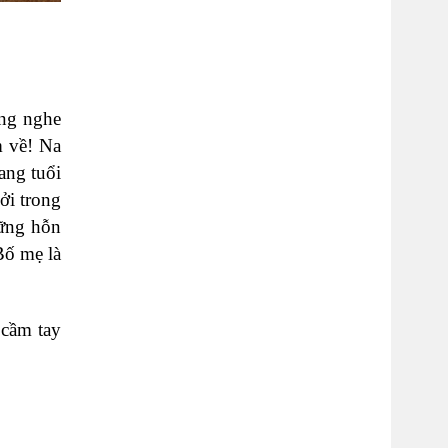
ỗng nghe
m về! Na
ang tuổi
ởi trong
hững hỗn
 Bố mẹ là
 cầm tay