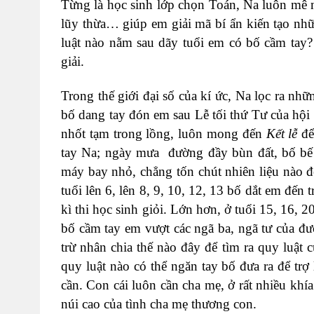
Từng là học sinh lớp chọn Toán, Na luôn mê m
lũy thừa… giúp em giải mã bí ẩn kiến tạo nh
luật nào nằm sau dãy tuổi em có bố cầm tay? 
giải.
Trong thế giới đại số của kí ức, Na lọc ra nhữ
bố dang tay đón em sau Lễ tối thứ Tư của hội
nhốt tạm trong lồng, luôn mong đến
Kết lễ
để
tay Na; ngày mưa đường đầy bùn đất, bố bế e
máy bay nhỏ, chẳng tốn chút nhiên liệu nào 
tuổi lên 6, lên 8, 9, 10, 12, 13 bố dắt em đến
kì thi học sinh giỏi. Lớn hơn, ở tuổi 15, 16,
bố cầm tay em vượt các ngã ba, ngã tư của đư
trừ nhân chia thế nào đây để tìm ra quy luật
quy luật nào có thể ngăn tay bố đưa ra để t
cần. Con cái luôn cần cha mẹ, ở rất nhiều khía
núi cao của tình cha mẹ thương con.