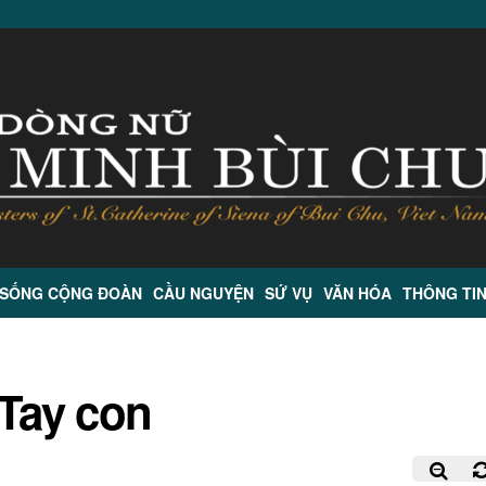
 SỐNG CỘNG ĐOÀN
CẦU NGUYỆN
SỨ VỤ
VĂN HÓA
THÔNG TI
 Tay con