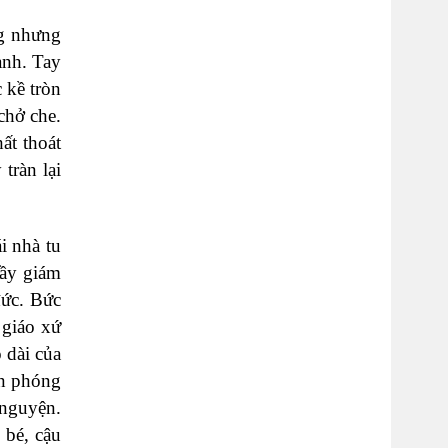
ng nhưng
ành. Tay
 kề tròn
chở che.
ất thoát
tràn lại
i nhà tu
hầy giám
đức. Bức
 giáo xứ
 dài của
ôn phóng
 nguyện.
 bé, cậu