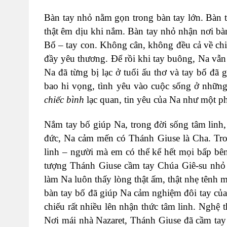
Bàn tay nhỏ nằm gọn trong bàn tay lớn. Bàn 
thật êm dịu khi nắm. Bàn tay nhỏ nhận nơi bàn
Bố – tay con. Không cân, không đều cả về chi
đầy yêu thương. Để rồi khi tay buông, Na vẫn
Na đã từng bị lạc ở tuổi ấu thơ và tay bố đã g
bao hi vọng, tình yêu vào cuộc sống ở những n
chiếc bình
lạc quan, tin yêu của Na như một 
Nắm tay bố giúp Na, trong đời sống tâm linh,
đức, Na cảm mến có Thánh Giuse là Cha. Tron
linh – người mà em có thể kể hết mọi bấp bê
tượng Thánh Giuse cầm tay Chúa Giê-su nhỏ 
làm Na luôn thấy lòng thật ấm, thật nhẹ tênh 
bàn tay bố đã giúp Na cảm nghiệm đôi tay củ
chiếu rất nhiều lên nhận thức tâm linh. Nghệ 
Nơi mái nhà Nazaret, Thánh Giuse đã cầm tay