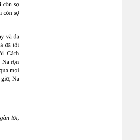
i còn sợ
i còn sợ
ầy và đã
à đã tốt
ời. Cách
g Na rộn
 qua mọi
 giữ, Na
gàn lối,