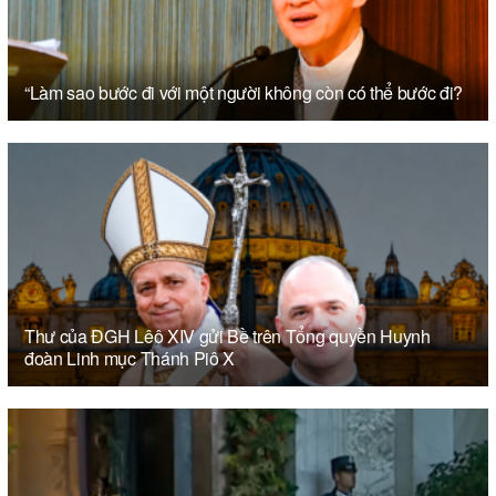
“Làm sao bước đi với một người không còn có thể bước đi?
Thư của ĐGH Lêô XIV gửi Bề trên Tổng quyền Huynh
đoàn Linh mục Thánh Piô X