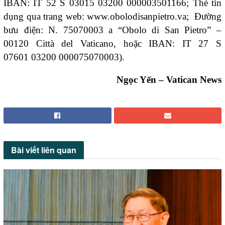
IBAN: IT 52 S 03015
03200 000003501166
; Thẻ tín
dụng qua trang web:
www.obolodisanpietro.va
; Đường
bưu điện: N. 75070003 a “Obolo di San Pietro” –
00120 Città del Vaticano, hoặc IBAN: IT 27 S
07601
03200 000075070003
).
Ngọc Yến – Vatican News
Bài viết
liên quan