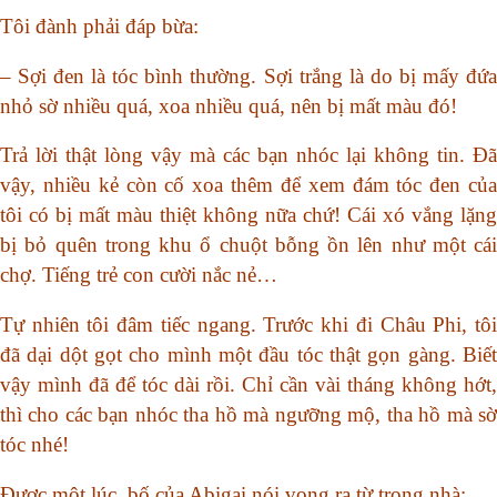
Tôi đành phải đáp bừa:
– Sợi đen là tóc bình thường. Sợi trắng là do bị mấy đứa
nhỏ sờ nhiều quá, xoa nhiều quá, nên bị mất màu đó!
Trả lời thật lòng vậy mà các bạn nhóc lại không tin. Đã
vậy, nhiều kẻ còn cố xoa thêm để xem đám tóc đen của
tôi có bị mất màu thiệt không nữa chứ! Cái xó vắng lặng
bị bỏ quên trong khu ổ chuột bỗng ồn lên như một cái
chợ. Tiếng trẻ con cười nắc nẻ…
Tự nhiên tôi đâm tiếc ngang. Trước khi đi Châu Phi, tôi
đã dại dột gọt cho mình một đầu tóc thật gọn gàng. Biết
vậy mình đã để tóc dài rồi. Chỉ cần vài tháng không hớt,
thì cho các bạn nhóc tha hồ mà ngưỡng mộ, tha hồ mà sờ
tóc nhé!
Được một lúc, bố của Abigai nói vọng ra từ trong nhà: