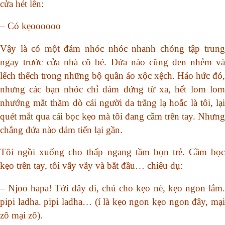
cửa hét lên:
– Có kẹoooooo
Vậy là có một đám nhóc nhóc nhanh chóng tập trung
ngay trước cửa nhà cô bé. Đứa nào cũng đen nhẻm và
lếch thếch trong những bộ quần áo xộc xệch. Háo hức đó,
nhưng các bạn nhóc chỉ dám đứng từ xa, hết lom lom
nhướng mắt thăm dò cái người da trắng lạ hoắc là tôi, lại
quét mắt qua cái bọc kẹo mà tôi đang cầm trên tay. Nhưng
chẳng đứa nào dám tiến lại gần.
Tôi ngồi xuống cho thấp ngang tầm bọn trẻ. Cầm bọc
kẹo trên tay, tôi vẫy vẫy và bắt đầu… chiêu dụ:
– Njoo hapa! Tới đây đi, chú cho kẹo nè, kẹo ngon lắm.
pipi ladha. pipi ladha… (í là kẹo ngon kẹo ngon đây, mại
zô mại zô).