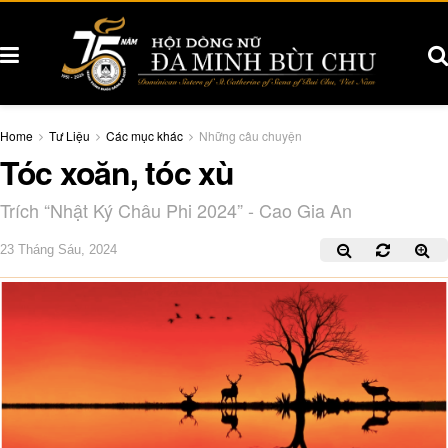
Home
Tư Liệu
Các mục khác
Những câu chuyện
Tóc xoăn, tóc xù
Trích “Nhật Ký Châu Phi 2024” - Cao Gia An
23 Tháng Sáu, 2024