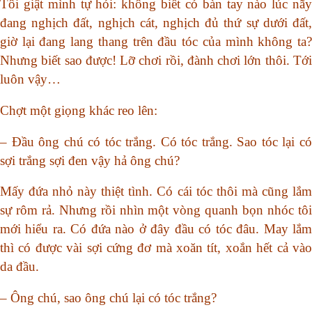
Tôi giật mình tự hỏi: không biết có bàn tay nào lúc nãy
đang nghịch đất, nghịch cát, nghịch đủ thứ sự dưới đất,
giờ lại đang lang thang trên đầu tóc của mình không ta?
Nhưng biết sao được! Lỡ chơi rồi, đành chơi lớn thôi. Tới
luôn vậy…
Chợt một giọng khác reo lên:
– Đầu ông chú có tóc trắng. Có tóc trắng. Sao tóc lại có
sợi trắng sợi đen vậy hả ông chú?
Mấy đứa nhỏ này thiệt tình. Có cái tóc thôi mà cũng lắm
sự rôm rả. Nhưng rồi nhìn một vòng quanh bọn nhóc tôi
mới hiểu ra. Có đứa nào ở đây đầu có tóc đâu. May lắm
thì có được vài sợi cứng đơ mà xoăn tít, xoắn hết cả vào
da đầu.
– Ông chú, sao ông chú lại có tóc trắng?