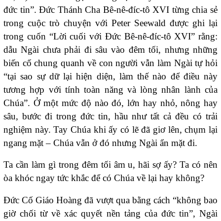
đức tin”. Đức Thánh Cha Bê-nê-đíc-tô XVI từng chia sẻ
trong cuộc trò chuyện với Peter Seewald được ghi lại
trong cuốn “Lời cuối với Đức Bê-nê-đíc-tô XVI” rằng:
dẫu Ngài chưa phải đi sâu vào đêm tối, nhưng những
biến cố chung quanh về con người vẫn làm Ngài tự hỏi
“tại sao sự dữ lại hiện diện, làm thế nào để điều này
tương hợp với tính toàn năng và lòng nhân lành của
Chúa”. Ở một mức độ nào đó, lớn hay nhỏ, nông hay
sâu, bước đi trong đức tin, hầu như tất cả đều có trải
nghiệm này. Tay Chúa khi ấy có lẽ đã giơ lên, chụm lại
ngang mặt – Chúa vẫn ở đó nhưng Ngài ẩn mặt đi.
Ta cần làm gì trong đêm tối âm u, hãi sợ ấy? Ta có nên
òa khóc ngay tức khắc để có Chúa về lại hay không?
Đức Cố Giáo Hoàng đã vượt qua bằng cách “không bao
giờ chối từ về xác quyết nền tảng của đức tin”, Ngài