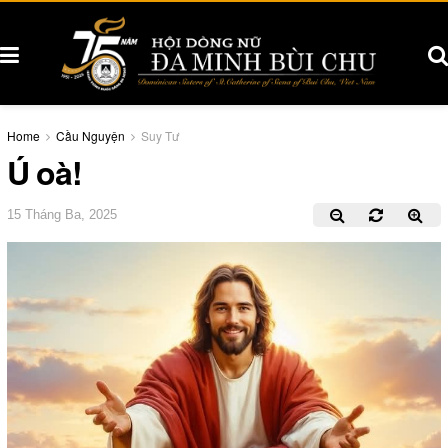
Home
Cầu Nguyện
Suy Tư
Ú oà!
15 Tháng Ba, 2025