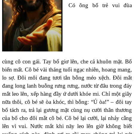
Có ông bố trẻ vui đùa
cùng cô con gái. Tay bố giơ lên, che cả khuôn mặt. Bố
biến mất. Cô bé vài tháng tuổi ngạc nhiên, hoang mang,
lo sợ. Đôi môi đang tươi tắn bỗng méo xệch. Đôi mắt
đang long lanh buỗng rưng rưng, nước từ đâu trong đáy
mắt leo lên, xếp hàng đầy ứ dưới khóe mi. Chỉ một giây
nữa thôi, cô bé sẽ òa khóc, thì bỗng: “Ú òa!” – đôi tay
bố tách ra, trả lại gương mặt cùng nụ cười thân thương
của bố cho đôi mắt cô bé. Cô bé lại cười, lại nhảy cẫng
lên vì vui. Nước mắt khi nãy leo lên giờ không biết