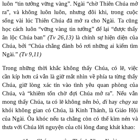
luôn “tin tưởng vững vàng”. Ngài “chờ Thiên Chúa mở
ra”, và không luôn luôn, nhưng đôi khi, trong cuộc
sống vài lúc Thiên Chúa đã mở ra cho Ngài. Ta cũng
học cách luôn “vững vàng tin tưởng” để lại “được thấy
ân lộc Chúa ban”
(Tv 26,13)
là chính sự hiện diện của
Chúa, bởi “Chúa chẳng đành bỏ rơi những ai kiếm tìm
Ngài.”
(Tv 9,11)
Trong những thời khắc không thấy Chúa, có lẽ, việc
cần kíp hơn cả vẫn là giữ mắt nhìn về phía ta từng thấy
Chúa, giữ lòng xác tín vào tình yêu quan phòng của
Chúa, và “khiêm tốn chờ đợi Chúa mở ra”. Nếu vẫn
mong thấy Chúa, ta có lẽ không nên
bò, đi
hay
chạy xa
khỏi không gian có Chúa, là Kinh Thánh, là Giáo Hội
của Ngài. Òa khóc nếu ta chẳng còn có thể kìm nén và
thưa với Chúa lời nguyện của cõi lòng đang khát khao: