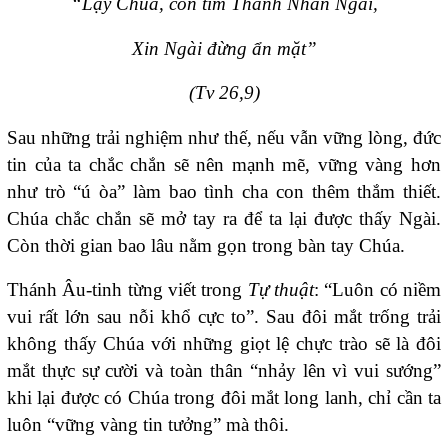
“Lạy Chúa, con tìm Thánh Nhan Ngài,
Xin Ngài đừng ẩn mặt”
(Tv 26,9)
Sau những trải nghiệm như thế, nếu vẫn vững lòng, đức
tin của ta chắc chắn sẽ nên mạnh mẽ, vững vàng hơn
như trò “ú òa” làm bao tình cha con thêm thắm thiết.
Chúa chắc chắn sẽ mở tay ra để ta lại được thấy Ngài.
Còn thời gian bao lâu nằm gọn trong bàn tay Chúa.
Thánh Âu-tinh từng viết trong
Tự thuật
: “Luôn có niềm
vui rất lớn sau nỗi khổ cực to”. Sau đôi mắt trống trải
không thấy Chúa với những giọt lệ chực trào sẽ là đôi
mắt thực sự cười và toàn thân “nhảy lên vì vui sướng”
khi lại được có Chúa trong đôi mắt long lanh, chỉ cần ta
luôn “vững vàng tin tưởng” mà thôi.