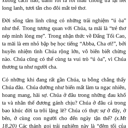
xuống cách nào, đành rơi ra rồi mau chóng trả lại nét
long lanh, tươi tắn cho đôi mắt trẻ thơ.
Đời sống tâm linh cũng có những trải nghiệm “ú òa”
như thế. Trong tương quan với Chúa, ta mãi là “trẻ thơ
nép mình lòng mẹ”. Trong nhận thức về Đấng Tối Cao,
ta mãi là em nhỏ bập bẹ học tiếng “Abba, Cha ơi!”, bởi
huyền nhiệm tình Chúa rộng lớn, vô biên biết chừng
nào. Chúa cũng có thể cùng ta vui trò “ú òa”, vì Chúa
thương ta như người cha.
Có những khi đang rất gần Chúa, ta bỗng chẳng thấy
Chúa đâu. Chúa dường như biến mất làm ta ngạc nhiên,
hoang mang, hãi sợ. Chúa ở đâu trong những đau khổ
ta và nhân thế đương gánh chịu? Chúa ở đâu cả trong
bao khúc đời ta trôi lặng lẽ? Chúa có thực sự ở đây, ở
bên, ở cùng con người cho đến ngày tận thế?
(x.Mt
18,20)
Các thánh gọi trải nghiệm này là “đêm tối của