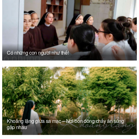
Có những con người như thế!
Khoảng lặng giữa sa mạc – Nơi bốn dòng chảy ân sủng
gặp nhau