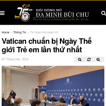
Home
Thông Tin
Tin Giáo Hội Hoàn Vũ
Vatican chuẩn bị Ngày Thế
giới Trẻ em lần thứ nhất
07 Tháng Hai, 2024