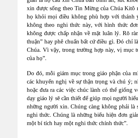
xin được sống theo Tin Mừng của Chúa Kitô m
họ khỏi mọi điều không phù hợp với thánh ý
không theo nghi thức này, với hình thức đ
không được chấp nhận về mặt luân lý. Rõ rà
thuận” hay phê chuẩn bất cứ điều gì. Đó chỉ là
Chúa. Vì vậy, trong trường hợp này, vị mục 
của họ”.
Do đó, mỗi giám mục trong giáo phận của mìn
các khuyến nghị về sự thận trọng và chú ý; 
hoặc đưa ra các việc chúc lành có thể giống 
dạy giáo lý sẽ cần thiết để giúp mọi người hiể
những người xin. Chúng càng không phải là sự
nghi thức. Chúng là những biểu hiện đơn giả
một bí tích hay một nghi thức chính thức”.