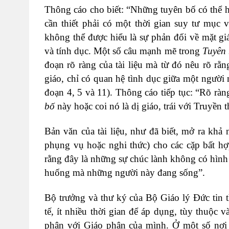
Thông cáo cho biết: “Những tuyên bố có thể h
cần thiết phải có một thời gian suy tư mụ
không thể được hiểu là sự phản đối về mặt giáo
và tính dục. Một số câu mạnh mẽ trong
Tuyên
đoạn rõ ràng của tài liệu mà từ đó nêu rõ r
giáo, chỉ có quan hệ tình dục giữa một người
đoạn 4, 5 và 11). Thông cáo tiếp tục: “Rõ rà
bố
này hoặc coi nó là dị giáo, trái với Truyền
Bản văn của tài liệu, như đã biết, mở ra kh
phụng vụ hoặc nghi thức) cho các cặp bất hợ
rằng đây là những sự chúc lành không có hìn
huống mà những người này đang sống”.
Bộ trưởng và thư ký của Bộ Giáo lý Đức tin t
tế, ít nhiều thời gian để áp dụng, tùy thuộ
phận với Giáo phận của mình. Ở một số nơi