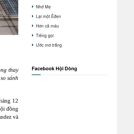
Nhớ Mẹ
Lại một Êđen
Hơn cả máu
Tiếng gọi
Ước mơ trắng
Facebook Hội Dòng
ông thay
 so sánh
tháng 12
Hội đồng
ández và