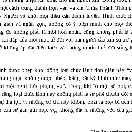
ột cách trung thành trọn vẹn và xin Chúa Thánh Thần gi
 Người và khỏi mọi điều cần thanh luyện. Hình thức c
ơn giản và ngắn gọn, không có ý biện minh cho một đi
ng đó không phải là một hôn nhân, cũng không phải là 
 lời đáp của một mục tử đối với hai người cầu xin sự trợ 
tử không áp đặt điều kiện và không muốn biết đời sống 
h được phép khởi động loại chúc lành đơn giản này “vớ
nhưng ngài không được phép, bằng bất kỳ hình thức nào,
với một nghi thức phụng vụ”. Trong khi “ở một số nơi, có
u rằng loại chúc lành này không phải là sự phê chuẩn đời 
 tha tội, vì những cử chỉ này không phải là một bí tích
n của sự gần gũi mục vụ, không đặt ra những yêu cầu g