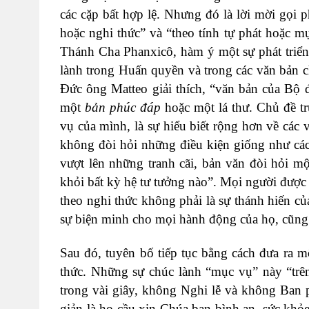
các cặp bất hợp lệ. Nhưng đó là lời mời gọi 
hoặc nghi thức” và “theo tính tự phát hoặc 
Thánh Cha Phanxicô, hàm ý một sự phát triển 
lành trong Huấn quyền và trong các văn bản 
Đức ông Matteo giải thích, “văn bản của Bộ
một
bản phúc đáp
hoặc một lá thư. Chủ đề tr
vụ của mình, là sự hiểu biết rộng hơn về các 
không đòi hỏi những điều kiện giống như các
vượt lên những tranh cãi, bản văn đòi hỏi mộ
khỏi bất kỳ hệ tư tưởng nào”. Mọi người được 
theo nghi thức không phải là sự thánh hiến củ
sự biện minh cho mọi hành động của họ, cũng 
Sau đó, tuyên bố tiếp tục bằng cách đưa ra 
thức. Những sự chúc lành “mục vụ” này “trên
trong vài giây, không Nghi lễ và không Ban 
giản là họ cầu xin Chúa ban bình an, sức khỏe