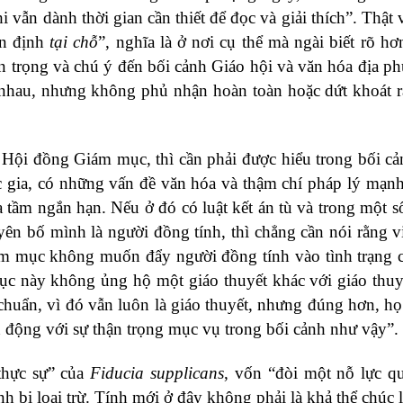
i vẫn dành thời gian cần thiết để đọc và giải thích”. Thật 
ân định
tại chỗ
”, nghĩa là ở nơi cụ thể mà ngài biết rõ h
ận trọng và chú ý đến bối cảnh Giáo hội và văn hóa địa p
nhau, nhưng không phủ nhận hoàn toàn hoặc dứt khoát 
 Hội đồng Giám mục, thì cần phải được hiểu trong bối cả
 gia, có những vấn đề văn hóa và thậm chí pháp lý mạn
a tầm ngắn hạn. Nếu ở đó có luật kết án tù và trong một s
uyên bố mình là người đồng tính, thì chẳng cần nói rằng v
Giám mục không muốn đẩy người đồng tính vào tình trạng 
ục này không ủng hộ một giáo thuyết khác với giáo thuy
uẩn, vì đó vẫn luôn là giáo thuyết, nhưng đúng hơn, họ
 động với sự thận trọng mục vụ trong bối cảnh như vậy”.
thực sự” của
Fiducia supplicans
, vốn “đòi một nỗ lực q
h bị loại trừ. Tính mới ở đây không phải là khả thể chúc 