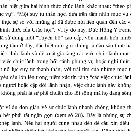
phân biệt giữa hai hình thức chúc lành khác nhau: “theo 
mục vụ”. “Một suy tư thần học, dựa trên tầm nhìn mục vụ
thực sự so với những gì đã được nói liên quan đến các v
chính thức của Giáo hội”. Vì lý do này, Đức Hồng Y Fern
 đã sử dụng một “Tuyên bố” cao cấp, vốn mạnh hơn nhiề
ung tâm ở đây, đặc biệt mời gọi chúng ta đào sâu thực 
việc chúc lành và đề xuất gia tăng các việc chúc lành mục
 việc chúc lành trong bối cảnh phụng vụ hoặc nghi thức
t nỗ lực suy tư thanh thản, với trái tim của những mục t
yêu cầu lớn lên trong niềm xác tín rằng “các việc chúc là
a người hoặc cặp đôi lãnh nhận, việc chúc lành này không
không phải là sự phê chuẩn cho lối sống mà họ đang sốn
một ví dụ đơn giản về sự chúc lành nhanh chóng không t
 hết phải rất ngắn gọn (xem số 28). Đây là những sự c
phép lành. Nếu hai người cùng nhau đến để cầu xin điều
 và những thiện ích khác cho hai người xin. Đồng thời, h