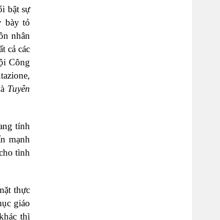
i bật sự
y bày tỏ
hôn nhân
t cả các
hội Công
tazione,
và
Tuyên
ang tính
hấn mạnh
cho tình
mặt thực
mục giáo
khác thì