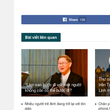
Share
136
Bài viết
liên quan
Thư c
“Làm sao bước đi với một người
trên 
không còn có thể bước đi?
Linh 
Nhiều người trẻ Anh đang trở lại với tôn
Chân p
giáo
phong 