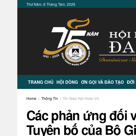
Thứ Năm, 6 Tháng Tám, 2026
TRANG CHỦ
HỘI DÒNG
ƠN GỌI VÀ ĐÀO TẠO
ĐỜI
Home
Thông Tin
Tin Giáo Hội Hoàn Vũ
Các phản ứng đối v
Tuyên bố của Bộ Gi