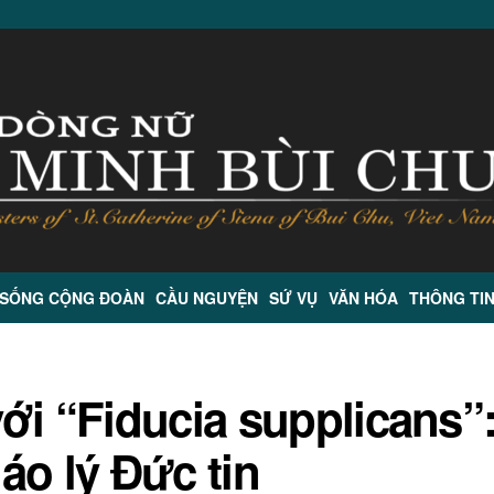
 SỐNG CỘNG ĐOÀN
CẦU NGUYỆN
SỨ VỤ
VĂN HÓA
THÔNG TI
ới “Fiducia supplicans”
áo lý Đức tin