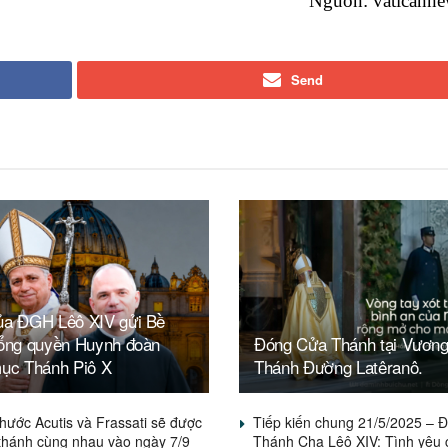
Nguồn:
vaticanne
Send
ủa ĐGH Lêô XIV gửi Bề
Tổng quyền Huynh đoàn
Đóng Cửa Thánh tại Vươn
mục Thánh Piô X
Thánh Đường Latêranô.
hước Acutis và Frassati sẽ được
Tiếp kiến chung 21/5/2025 – 
thánh cùng nhau vào ngày 7/9
Thánh Cha Lêô XIV: Tình yêu 