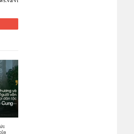
ws.va/vi
g Cung
Đức
của