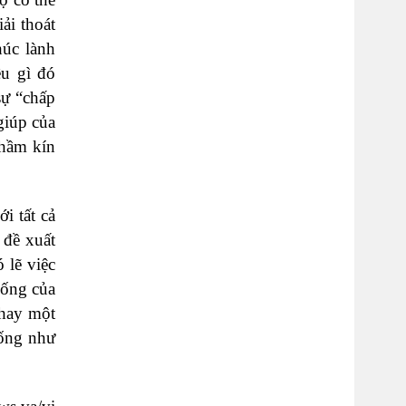
ải thoát
húc lành
ều gì đó
sự “chấp
giúp của
thầm kín
i tất cả
 đề xuất
 lẽ việc
sống của
 hay một
iống như