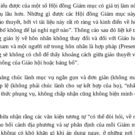
iểu được của một số Hội đồng Giám mục có giá trị làm nổ
c vụ lâu hơn. Những gì được các Hội đồng Giám mục nà
 thuyết, bởi vì tài liệu này rất rõ ràng và kinh điển về 
 bố
không để lại nghi ngờ nào”. Thông cáo sau đó liệt kê tấ
ằng giáo lý về hôn nhân không thay đổi và đối với Giáo 
 nam và một người nữ trong hôn nhân là hợp pháp (Presen
ng sẽ không có chỗ để thấy khoảng cách giữa giáo thuyết 
 thống của Giáo hội hoặc báng bổ”.
ả năng chúc lành mục vụ ngắn gọn và đơn giản (không m
p lệ (không phải chúc lành cho sự kết hợp của họ), “n
h thức phụng vụ, không chấp nhận cũng không biện minh 
hừa nhận rằng các văn kiện tương tự “có thể đòi hỏi, về 
c vào bối cảnh địa phương và sự phân định của mỗi Giám 
 không có khó khăn gì khi áp dụng ngay, ở những nơi 