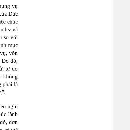
phụng vụ
 của Đức
iệc chúc
andez và
u so với
hành mục
 vụ, vốn
. Do đó,
ử, tự do
nh không
 phải là
g”.
heo nghi
húc lành
 đó, đơn
ọ có thể