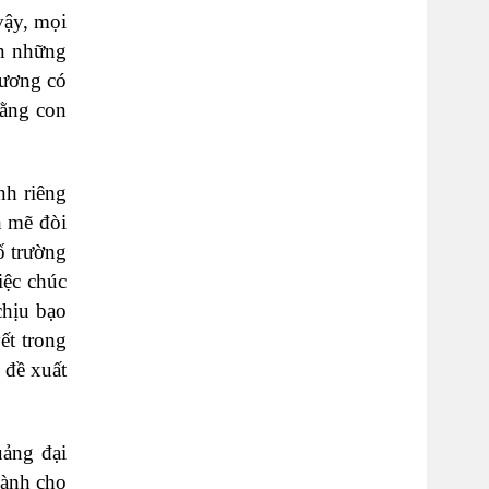
vậy, mọi
ơn những
hương có
rằng con
nh riêng
h mẽ đòi
ố trường
iệc chúc
chịu bạo
ết trong
 đề xuất
uảng đại
lành cho