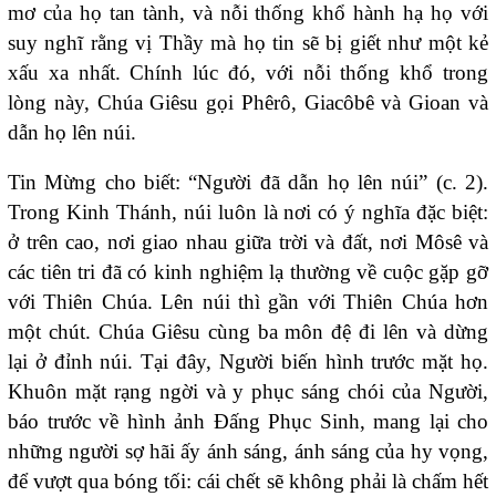
mơ của họ tan tành, và nỗi thống khổ hành hạ họ với
suy nghĩ rằng vị Thầy mà họ tin sẽ bị giết như một kẻ
xấu xa nhất. Chính lúc đó, với nỗi thống khổ trong
lòng này, Chúa Giêsu gọi Phêrô, Giacôbê và Gioan và
dẫn họ lên núi.
Tin Mừng cho biết: “Người đã dẫn họ lên núi” (c. 2).
Trong Kinh Thánh, núi luôn là nơi có ý nghĩa đặc biệt:
ở trên cao, nơi giao nhau giữa trời và đất, nơi Môsê và
các tiên tri đã có kinh nghiệm lạ thường về cuộc gặp gỡ
với Thiên Chúa. Lên núi thì gần với Thiên Chúa hơn
một chút. Chúa Giêsu cùng ba môn đệ đi lên và dừng
lại ở đỉnh núi. Tại đây, Người biến hình trước mặt họ.
Khuôn mặt rạng ngời và y phục sáng chói của Người,
báo trước về hình ảnh Đấng Phục Sinh, mang lại cho
những người sợ hãi ấy ánh sáng, ánh sáng của hy vọng,
để vượt qua bóng tối: cái chết sẽ không phải là chấm hết