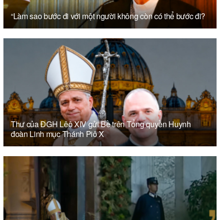
“Làm sao bước đi với một người không còn có thể bước đi?
Thư của ĐGH Lêô XIV gửi Bề trên Tổng quyền Huynh
đoàn Linh mục Thánh Piô X