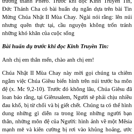
trường thánh Phêrô. Trước khi đọc Kinh Truyền Tin,
Đức Thánh Cha có bài huấn dụ ngắn dựa trên bài Tin
Mừng Chúa Nhật II Mùa Chay. Ngài nói rằng: lên núi
nhưng quên thực tại, cầu nguyện không trốn tránh
những khó khăn của cuộc sống
Bài huấn dụ trước khi đọc Kinh Truyền Tin:
Anh chị em thân mến, chào anh chị em!
Chúa Nhật II Mùa Chay này mời gọi chúng ta chiêm
ngắm việc Chúa Giêsu biến hình trên núi trước ba môn
đệ (x. Mc 9,2-10). Trước đó không lâu, Chúa Giêsu đã
loan báo rằng, tại Giêrusalem, Người sẽ phải chịu nhiều
đau khổ, bị từ chối và bị giết chết. Chúng ta có thể hình
dung những gì diễn ra trong lòng những người bạn
thân, những môn đệ của Người: hình ảnh về một Mêsia
mạnh mẽ và kiên cường bị rơi vào khủng hoảng, ước