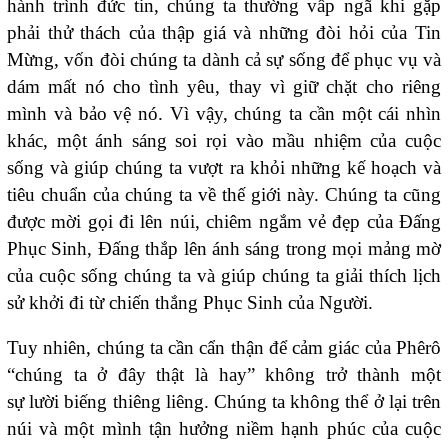
hành trình đức tin, chúng ta thường vấp ngã khi gặp
phải thử thách của thập giá và những đòi hỏi của Tin
Mừng, vốn đòi chúng ta dành cả sự sống để phục vụ và
dám mất nó cho tình yêu, thay vì giữ chặt cho riêng
mình và bảo vệ nó. Vì vậy, chúng ta cần một cái nhìn
khác, một ánh sáng soi rọi vào mầu nhiệm của cuộc
sống và giúp chúng ta vượt ra khỏi những kế hoạch và
tiêu chuẩn của chúng ta về thế giới này. Chúng ta cũng
được mời gọi đi lên núi, chiêm ngắm vẻ đẹp của Đấng
Phục Sinh, Đấng thắp lên ánh sáng trong mọi mảng mờ
của cuộc sống chúng ta và giúp chúng ta giải thích lịch
sử khởi đi từ chiến thắng Phục Sinh của Người.
Tuy nhiên, chúng ta cần cẩn thận để cảm giác của Phêrô
“chúng ta ở đây thật là hay” không trở thành một
sự lười biếng thiêng liêng. Chúng ta không thể ở lại trên
núi và một mình tận hưởng niềm hạnh phúc của cuộc