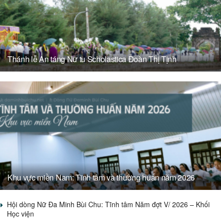
Thánh lễ An táng Nữ tu Scholastica Đoàn Thị Tịnh
Khu vực miền Nam: Tĩnh tâm và thường huấn năm 2026
Hội dòng Nữ Đa Minh Bùi Chu: Tĩnh tâm Năm đợt V/ 2026 – Khối
Học viện