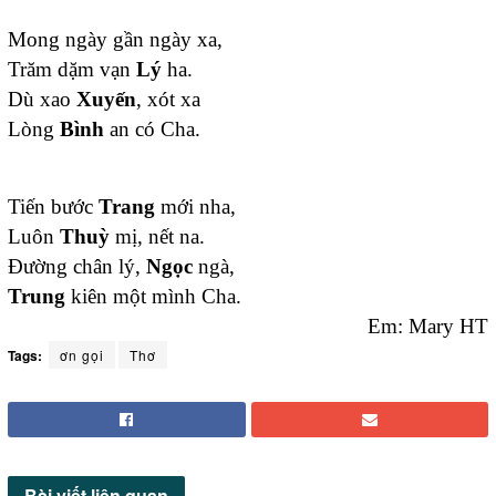
Mong ngày gần ngày xa,
Trăm dặm vạn
Lý
ha.
Dù xao
Xuyến
, xót xa
Lòng
Bình
an có Cha.
Tiến bước
Trang
mới nha,
Luôn
Thuỳ
mị, nết na.
Đường chân lý,
Ngọc
ngà,
Trung
kiên một mình Cha.
Em: Mary HT
Tags:
ơn gọi
Thơ
Bài viết
liên quan