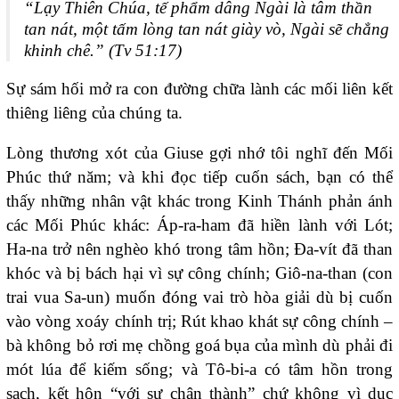
“Lạy Thiên Chúa, tế phẩm dâng Ngài là tâm thần
tan nát, một tấm lòng tan nát giày vò, Ngài sẽ chẳng
khinh chê.”
(Tv 51:17)
Sự sám hối mở ra con đường chữa lành các mối liên kết
thiêng liêng của chúng ta.
Lòng thương xót của Giuse gợi nhớ tôi nghĩ đến Mối
Phúc thứ năm; và khi đọc tiếp cuốn sách, bạn có thể
thấy những nhân vật khác trong Kinh Thánh phản ánh
các Mối Phúc khác: Áp-ra-ham đã hiền lành với Lót;
Ha-na trở nên nghèo khó trong tâm hồn; Đa-vít đã than
khóc và bị bách hại vì sự công chính; Giô-na-than (con
trai vua Sa-un) muốn đóng vai trò hòa giải dù bị cuốn
vào vòng xoáy chính trị; Rút khao khát sự công chính –
bà không bỏ rơi mẹ chồng goá bụa của mình dù phải đi
mót lúa để kiếm sống; và Tô-bi-a có tâm hồn trong
sạch, kết hôn “với sự chân thành” chứ không vì dục