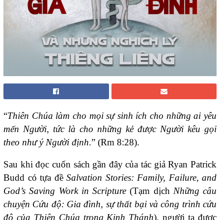
“
Thiên Chúa làm cho mọi sự sinh ích cho những ai yêu
mến Người, tức là cho những kẻ được Người kêu gọi
theo như ý Người định
.” (Rm 8:28).
Sau khi đọc cuốn sách gần đây của tác giả Ryan Patrick
Budd có tựa đề
Salvation Stories: Family, Failure, and
God’s Saving Work in Scripture
(Tạm dịch
Những
câu
chuyện Cứu độ: Gia đình, sự t
hất bại và công trình cứu
độ của Thiên Chúa trong Kinh Thánh
), người ta được