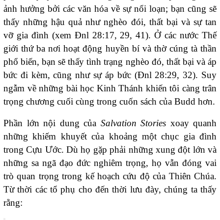
ảnh hưởng bởi các văn hóa về sự nổi loạn; bạn cũng sẽ
thấy những hậu quả như nghèo đói, thất bại và sự tan
vỡ gia đình (xem Đnl 28:17, 29, 41). Ở các nước Thế
giới thứ ba nơi hoạt động huyền bí và thờ cúng tà thần
phổ biến, bạn sẽ thấy tình trạng nghèo đó, thất bại và áp
bức đi kèm, cũng như sự áp bức (Đnl 28:29, 32). Suy
ngẫm về những bài học Kinh Thánh khiến tôi càng trân
trọng chương cuối cùng trong cuốn sách của Budd hơn.
Phần lớn nội dung của
Salvation Stories
xoay quanh
những khiếm khuyết của khoảng một chục gia đình
trong Cựu Ước. Dù họ gặp phải những xung đột lớn và
những sa ngã đạo đức nghiêm trọng, họ vẫn đóng vai
trò quan trọng trong kế hoạch cứu độ của Thiên Chúa.
Từ thời các tổ phụ cho đến thời lưu đày, chúng ta thấy
rằng: