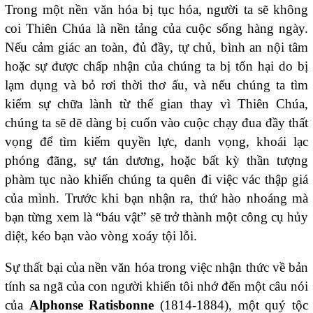
Trong một nền văn hóa bị tục hóa, người ta sẽ không
coi Thiên Chúa là nền tảng của cuộc sống hàng ngày.
Nếu cảm giác an toàn, đủ đầy, tự chủ, bình an nội tâm
hoặc sự được chấp nhận của chúng ta bị tổn hại do bị
lạm dụng và bỏ rơi thời thơ ấu, và nếu chúng ta tìm
kiếm sự chữa lành từ thế gian thay vì Thiên Chúa,
chúng ta sẽ dẽ dàng bị cuốn vào cuộc chạy đua đầy thất
vọng để tìm kiếm quyền lực, danh vọng, khoái lạc
phóng đãng, sự tán dương, hoặc bất kỳ thần tượng
phàm tục nào khiến chúng ta quên đi việc vác thập giá
của mình. Trước khi bạn nhận ra, thứ hào nhoáng mà
bạn từng xem là “báu vật” sẽ trở thành một công cụ hủy
diệt, kéo bạn vào vòng xoáy tội lỗi.
Sự thất bại của nền văn hóa trong việc nhận thức về bản
tính sa ngã của con người khiến tôi nhớ đến một câu nói
của
Alphonse Ratisbonne
(1814-1884), một quý tộc