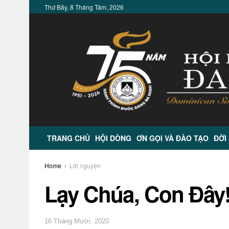
Thứ Bảy, 8 Tháng Tám, 2026
TRANG CHỦ
HỘI DÒNG
ƠN GỌI VÀ ĐÀO TẠO
ĐỜI
Home
Lời nguyện
Lạy Chúa, Con Đây!
16 Tháng Mười, 2020