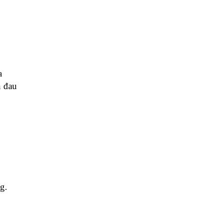
a
n đau
g.