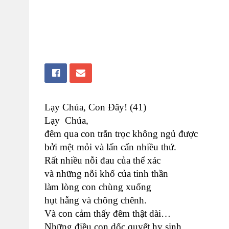
Lạy Chúa, Con Đây! (41)
Lạy Chúa,
đêm qua con trằn trọc không ngủ được
bởi mệt mỏi và lấn cấn nhiều thứ.
Rất nhiều nỗi đau của thể xác
và những nỗi khổ của tinh thần
làm lòng con chùng xuống
hụt hẫng và chông chênh.
Và con cảm thấy đêm thật dài…
Những điều con dốc quyết hy sinh