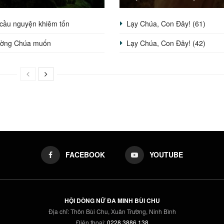
 cầu nguyện khiêm tốn
Lạy Chúa, Con Đây! (61)
ường Chúa muốn
Lạy Chúa, Con Đây! (42)
FACEBOOK
YOUTUBE
HỘI DÒNG NỮ ĐA MINH BÙI CHU
Địa chỉ: Thôn Bùi Chu, Xuân Trường, Ninh Bình
Điện thoại:
0228 3886 138