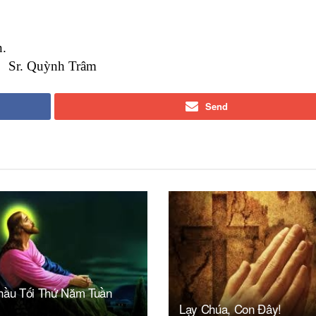
n.
Sr. Quỳnh Trâm
Send
hầu Tối Thứ Năm Tuần
Lạy Chúa, Con Đây!