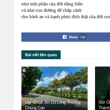
như một phần của đời dâng hiến
và như con đường để chắp cánh
cho bình an và hạnh phúc đích thật của đời co
Share
138
Bài viết
liên quan
Lạy Chúa! Xin Dủ Lòng Thương
Giờ C
Chúng Con
Thánh