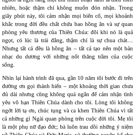
nhiên, hoặc thậm chí không muốn đón nhận. Trong
giây phút này, tôi cảm nhận mọi biến cố, mọi khoảnh
khắc trong đời đều chất chứa bao hồng ân và sự quan
phòng yêu thương của Thiên Chúa: đôi khi nó là quả
ngọt, có lúc là trái đắng, thậm chí là sự chua chát…
Nhưng tất cả đều là hồng ân – tất cả tạo nên một bản
nhạc du dương với những nốt thăng trầm của cuộc
sống.
Nhìn lại hành trình đã qua, gần 10 năm tôi bước đi trên
đường ơn gọi thánh hiến – một khoảng thời gian chưa
đủ dài nhưng cũng không quá ngắn để cảm nhận tình
yêu vô hạn Thiên Chúa dành cho tôi. Lòng tôi không
ngớt lời tạ ơn, chúc tụng và ca khen Thiên Chúa vì tất
cả những gì Ngài quan phòng trên cuộc đời tôi. Mẹ tôi
là một phụ nữ đạo đức; bà luôn trau dồi những ý niệm
về Thiên Chúa và Đức Maria, và thường xuyên kể cho