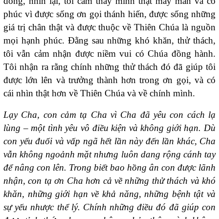
dòng, nhìn lại, tôi cảm thấy mình thật may mắn và có
phúc vì được sống ơn gọi thánh hiến, được sống những
giá trị chân thật và được thuộc về Thiên Chúa là nguồn
mọi hạnh phúc. Đằng sau những khó khăn, thử thách,
tôi vẫn cảm nhận được niềm vui có Chúa đồng hành.
Tôi nhận ra rằng chính những thử thách đó đã giúp tôi
được lớn lên và trưởng thành hơn trong ơn gọi, và có
cái nhìn thật hơn về Thiên Chúa và về chính mình.
Lạy Cha, con cảm tạ Cha vì Cha đã yêu con cách lạ
lùng – một tình yêu vô điều kiện và không giới hạn. Dù
con yếu đuối và vấp ngã hết lần này đến lần khác, Cha
vẫn không ngoảnh mặt nhưng luôn dang rộng cánh tay
để nâng con lên. Trong biết bao hồng ân con được lãnh
nhận, con tạ ơn Cha hơn cả về những thử thách và khó
khăn, những giới hạn về khả năng, những bệnh tật và
sự yếu nhược thể lý. Chính những điều đó đã giúp con