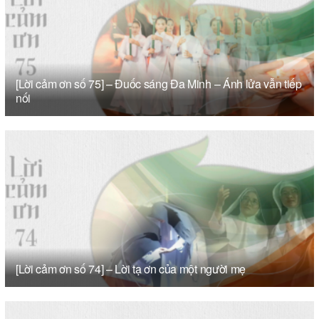
[Lời cảm ơn số 75] – Đuốc sáng Đa Minh – Ánh lửa vẫn tiếp
nối
[Lời cảm ơn số 74] – Lời tạ ơn của một người mẹ