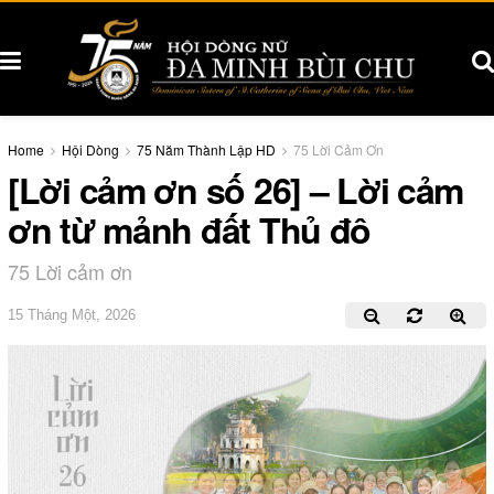
Home
Hội Dòng
75 Năm Thành Lập HD
75 Lời Cảm Ơn
[Lời cảm ơn số 26] – Lời cảm
ơn từ mảnh đất Thủ đô
75 Lời cảm ơn
15 Tháng Một, 2026