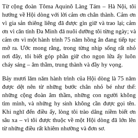
Từ cộng đoàn Tôma Aquinô Làng Tám – Hà Nội, tôi
hướng về Hội dòng với lời cảm ơn chân thành. Cảm ơn
vì gia sản thiêng liêng đã được gìn giữ và trao lại; cảm
ơn vì căn tính Đa Minh đã nuôi dưỡng tôi từng ngày; và
cảm ơn vì một hành trình 75 năm hồng ân đang tiếp tục
mở ra. Ước mong rằng, trong từng nhịp sống rất nhỏ
nơi đây, tôi biết góp phần giữ cho ngọn lửa ấy luôn
cháy sáng – âm thầm, trung thành và đầy hy vọng.
Bảy mươi lăm năm hành trình của Hội dòng là 75 năm
được dệt nên từ những bước chân nhỏ bé như thế:
những cộng đoàn âm thầm, những con người không
tìm mình, và những hy sinh không cần được gọi tên.
Khi nghĩ đến điều ấy, lòng tôi trào dâng niềm biết ơn
sâu xa – vì tôi được thuộc về một Hội dòng đã lớn lên
từ những điều rất khiêm nhường và đơn sơ.