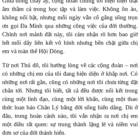
Giữa dòng chảy ấy, cộng đoàn chúng tôi hiện diện thật
âm thầm cả trong học tập và làm việc. Không ồn ào,
không nổi bật, nhưng mỗi ngày vẫn cố gắng sống trọn
ơn gọi Đa Minh qua những công việc của đời thường.
Chính nơi mảnh đất này, tôi cảm nhận rõ hơn bao giờ
hết mối dây liên kết vô hình nhưng bền chặt giữa chị
em và toàn thể Hội Dòng.
Từ nơi Thủ đô, tôi hướng lòng về các cộng đoàn – nơi
có những chị em của tôi đang hiện diện ở khắp nơi. Có
những nơi rất gần, cũng có những nơi tôi chưa từng đặt
chân tới. Nhưng tôi biết, tất cả đều được nối kết trong
cùng một linh đạo, cùng một lời khấn, cùng một thao
thức loan báo Chân Lý bằng đời sống hiến dâng. Dù ở
đâu, trong hoàn cảnh nào, tôi vẫn nhận ra nơi chị em
một điều rất quen: sự trung thành lặng lẽ và niềm vui
đơn sơ của đời thánh hiến.