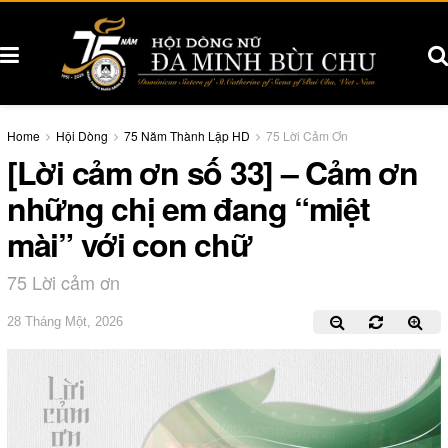
Home
Hội Dòng
75 Năm Thành Lập HD
75 Lời Cảm Ơn
[Lời cảm ơn số 33] – Cảm ơn
những chị em đang “miệt
mài” với con chữ
75 Lời cảm ơn
28 Tháng Một, 2026