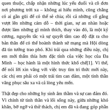
quen thuộc, chấp nhận những lúc yếu đuối và cô đơn
nơi phương trời xa – không ai hiểu mình, cũng chẳng
có ai gần gũi để có thể sẻ chia; rồi cả những cố gắng
vượt lên những cám dỗ – thời gian, sự an nhàn hoặc
được làm những gì mình thích, thay vào đó, là một kỷ
cương, nguyên tắc và sự quyết tâm cao độ đặt ra cho
bản thân để có thể hoành thành sứ mạng mà Hội dòng
đã tin tưởng trao phó. Khi trải qua những điều này, chị
em mới thấm thía hơn đặc tính của việc học của Đa
Minh – học hành là một hình thức khổ chế
[1]
. Vì thế,
để nói lời xin vâng với việc truy tìm tri thức mới này,
các chị em phải có một trái tim can đảm, một tinh thần
vâng phục sâu xa và cả lòng yêu mến.
Thật đẹp cho những hy sinh âm thầm và sự can đảm đó.
Vì chính từ tinh thần và lối sống này, giữa những khó
khăn, bỡ ngỡ và thử thách, chị em đã và đang góp phần