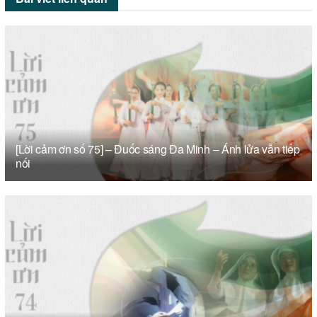
[Lời cảm ơn số 75] – Đuốc sáng Đa Minh – Ánh lửa vẫn tiếp
nối