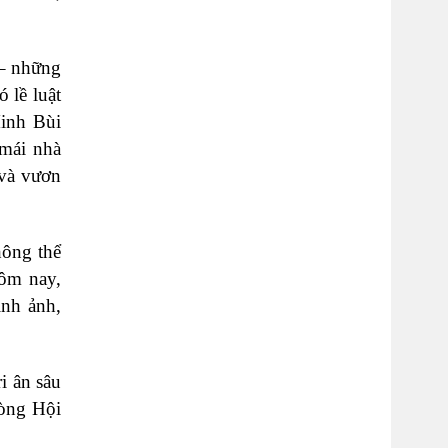
 – những
 lề luật
Minh Bùi
 mái nhà
 và vươn
hông thể
hôm nay,
ình ảnh,
i ân sâu
lòng Hội