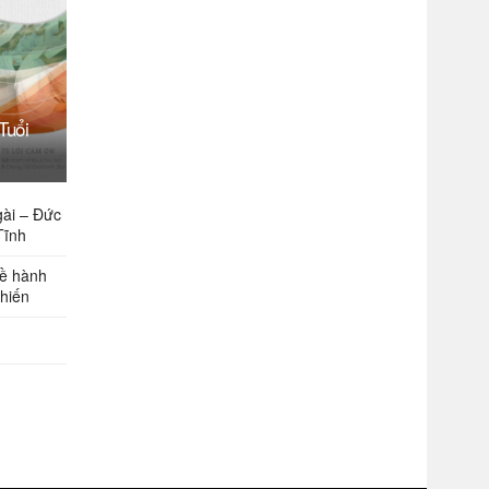
Tuổi
gài – Đức
Tĩnh
về hành
 hiến