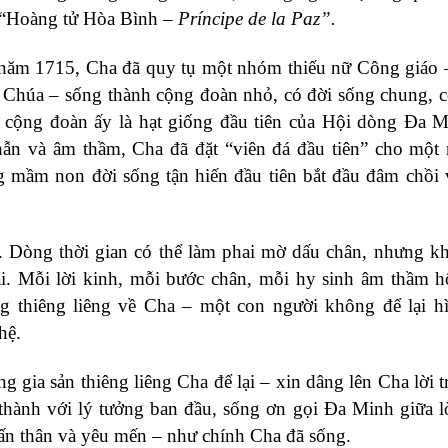
: “Hoàng tử Hòa Bình –
Príncipe de la Paz”.
 năm 1715, Cha đã quy tụ một nhóm thiếu nữ Công giáo
 Chúa – sống thành cộng đoàn nhỏ, có đời sống chung, có
h cộng đoàn ấy là hạt giống đầu tiên của Hội dòng Đa 
ẫn và âm thầm, Cha đã đặt “viên đá đầu tiên” cho một
 mầm non đời sống tận hiến đầu tiên bắt đầu đâm chồi
. Dòng thời gian có thể làm phai mờ dấu chân, nhưng k
ại. Mỗi lời kinh, mỗi bước chân, mỗi hy sinh âm thầm 
ng thiêng liêng về Cha – một con người không để lại h
hệ.
ia sản thiêng liêng Cha để lại – xin dâng lên Cha lời tr
 thành với lý tưởng ban đầu, sống ơn gọi Đa Minh giữa 
ấn thân và yêu mến – như chính Cha đã sống.