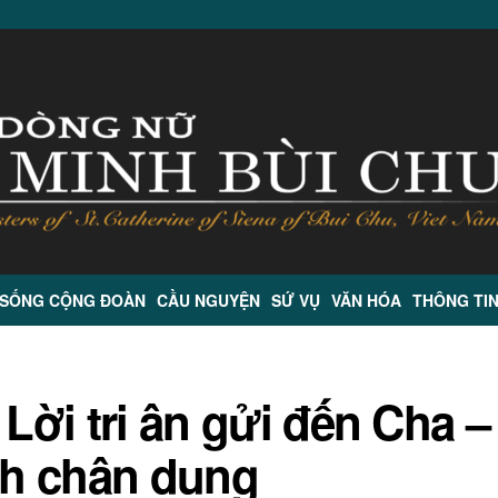
 SỐNG CỘNG ĐOÀN
CẦU NGUYỆN
SỨ VỤ
VĂN HÓA
THÔNG TI
 Lời tri ân gửi đến Cha –
h chân dung