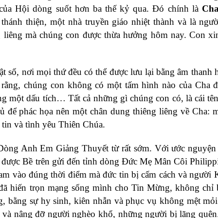
 của Hội dòng suốt hơn ba thế kỷ qua. Đó chính là
Cha
hánh thiện, một nhà truyền giáo nhiệt thành và là ngườ
ng liêng mà chúng con được thừa hưởng hôm nay. Con xi
ật số, nơi mọi thứ đều có thể được lưu lại bằng âm thanh 
a rằng, chúng con không có một tấm hình nào của Cha 
 một dấu tích… Tất cả những gì chúng con có, là cái tê
 đủ để phác họa nên một chân dung thiêng liêng về Cha: 
in và tình yêu Thiên Chúa.
Dòng Anh Em Giảng Thuyết từ rất sớm. Với ước nguyện 
a được Bề trên gửi đến tỉnh dòng Đức Mẹ Mân Côi Philip
Nam vào đúng thời điểm mà đức tin bị cấm cách và người 
 đã hiến trọn mạng sống mình cho Tin Mừng, không chỉ 
g, bằng sự hy sinh, kiên nhẫn và phục vụ không mệt mỏi
ầu, và nâng đỡ người nghèo khổ, những người bị lãng quên.