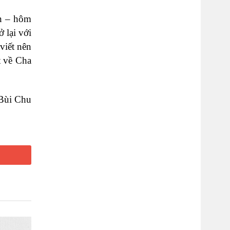
on – hôm
 lại với
viết nên
t về Cha
Bùi Chu