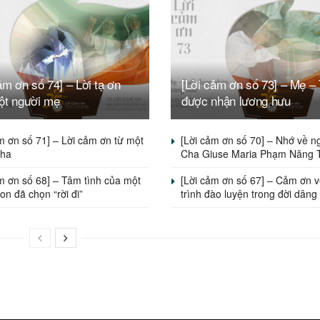
ảm ơn số 74] – Lời tạ ơn
[Lời cảm ơn số 73] – Mẹ – 
ột người mẹ
được nhận lương hưu
m ơn số 71] – Lời cảm ơn từ một
[Lời cảm ơn số 70] – Nhớ về n
cha
Cha Giuse Maria Phạm Năng 
m ơn số 68] – Tâm tình của một
[Lời cảm ơn số 67] – Cảm ơn 
on đã chọn “rời đi”
trình đào luyện trong đời dâng