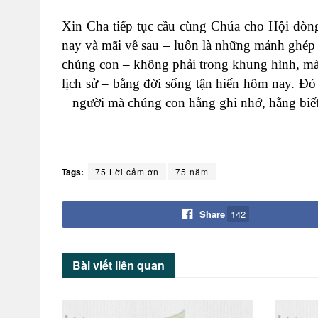
Xin Cha tiếp tục cầu cùng Chúa cho Hội dòn
nay và mãi về sau – luôn là những mảnh ghép t
chúng con – không phải trong khung hình, mà t
lịch sử – bằng đời sống tận hiến hôm nay. Đ
– người mà chúng con hằng ghi nhớ, hằng biết
Tags:
75 Lời cảm ơn
75 năm
Share
142
Bài viết
liên quan