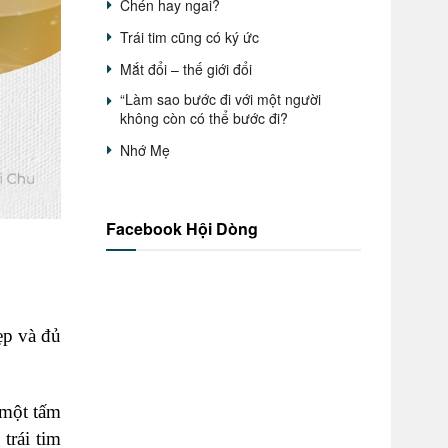
Chén hay ngai?
Trái tim cũng có ký ức
Mắt đổi – thế giới đổi
“Làm sao bước đi với một người
không còn có thể bước đi?
Nhớ Mẹ
Facebook Hội Dòng
ẹp và đủ
 một tấm
trái tim