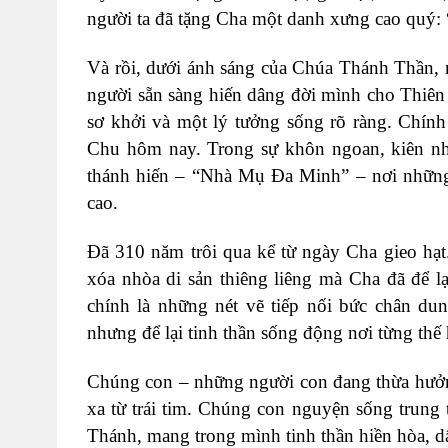
người ta đã tặng Cha một danh xưng cao quý
Và rồi, dưới ánh sáng của Chúa Thánh Thần,
người sẵn sàng hiến dâng đời mình cho Thiên
sơ khởi và một lý tưởng sống rõ ràng. Chín
Chu hôm nay. Trong sự khôn ngoan, kiên nh
thánh hiến – “Nhà Mụ Đa Minh” – nơi những
cao.
Đã 310 năm trôi qua kể từ ngày Cha gieo hạt
xóa nhòa di sản thiêng liêng mà Cha đã để l
chính là những nét vẽ tiếp nối bức chân du
nhưng để lại tinh thần sống động nơi từng thế 
Chúng con – những người con đang thừa hưởng g
xa từ trái tim. Chúng con nguyện sống trung
Thánh, mang trong mình tinh thần hiền hòa, d