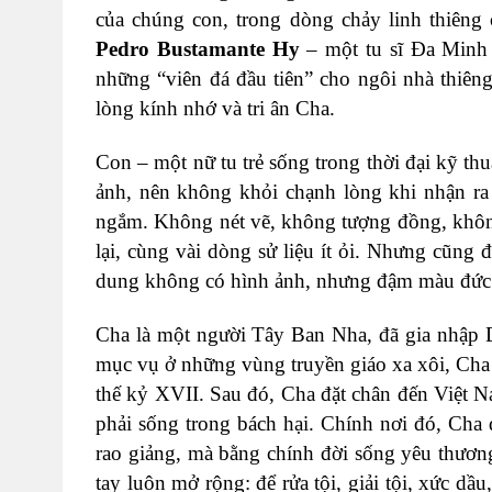
của chúng con, trong dòng chảy linh thiêng
Pedro Bustamante Hy
– một tu sĩ Đa Minh t
những “viên đá đầu tiên” cho ngôi nhà thiê
lòng kính nhớ và tri ân Cha.
Con – một nữ tu trẻ sống trong thời đại kỹ thu
ảnh, nên không khỏi chạnh lòng khi nhận r
ngắm. Không nét vẽ, không tượng đồng, không
lại, cùng vài dòng sử liệu ít ỏi. Nhưng cũng
dung không có hình ảnh, nhưng đậm màu đức t
Cha là một người Tây Ban Nha, đã gia nhập 
mục vụ ở những vùng truyền giáo xa xôi, Ch
thế kỷ XVII. Sau đó, Cha đặt chân đến Việt 
phải sống trong bách hại. Chính nơi đó, Cha
rao giảng, mà bằng chính đời sống yêu thươn
tay luôn mở rộng: để rửa tội, giải tội, xức d