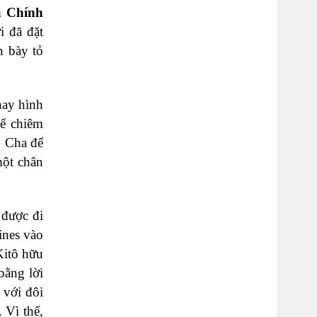
 Chính
i đã đặt
n bày tỏ
hay hình
để chiêm
n Cha để
một chân
được đi
pines vào
Kitô hữu
bằng lời
 với đôi
 Vì thế,