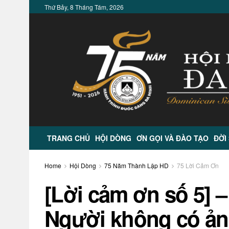
Thứ Bảy, 8 Tháng Tám, 2026
TRANG CHỦ
HỘI DÒNG
ƠN GỌI VÀ ĐÀO TẠO
ĐỜI
Home
Hội Dòng
75 Năm Thành Lập HD
75 Lời Cảm Ơn
[Lời cảm ơn số 5] –
Người không có ản