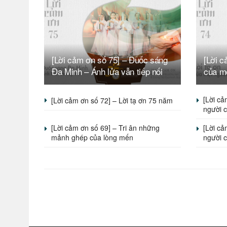
[Lời cảm ơn số 75] – Đuốc sáng
[Lời c
Đa Minh – Ánh lửa vẫn tiếp nối
của m
[Lời cả
[Lời cảm ơn số 72] – Lời tạ ơn 75 năm
người 
[Lời cảm ơn số 69] – Tri ân những
[Lời cả
mảnh ghép của lòng mến
người c