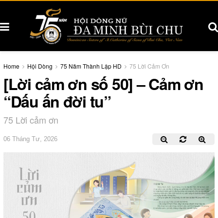
Home
Hội Dòng
75 Năm Thành Lập HD
75 Lời Cảm Ơn
[Lời cảm ơn số 50] – Cảm ơn
“Dấu ấn đời tu”
75 Lời cảm ơn
06 Tháng Tư, 2026