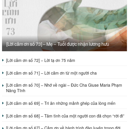
[Lời cảm ơn số 73] – Mẹ – Tuổi được nhận lương hưu
[Lời cảm ơn số 72] – Lời tạ ơn 75 năm
[Lời cảm ơn số 71] – Lời cảm ơn từ một người cha
[Lời cảm ơn số 70] – Nhớ về ngài – Đức Cha Giuse Maria Phạm
Năng Tĩnh
[Lời cảm ơn số 69] – Tri ân những mảnh ghép của lòng mến
[Lời cảm ơn số 68] – Tâm tình của một người con đã chọn “rời đi”
[Lời cảm ơn số 67] – Cảm ơn về hành trình đào luyện trong đời