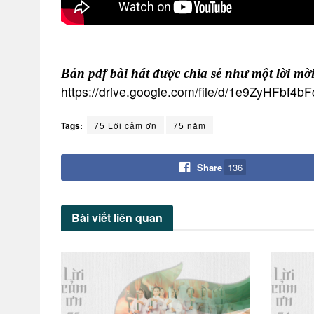
Bản pdf bài hát được chia sẻ như một lời mời 
https://drive.google.com/file/d/1e9ZyHFbf
Tags:
75 Lời cảm ơn
75 năm
Share
136
Bài viết
liên quan