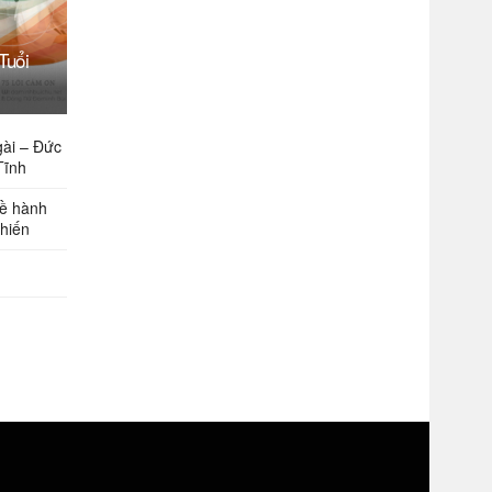
Tuổi
gài – Đức
Tĩnh
về hành
 hiến