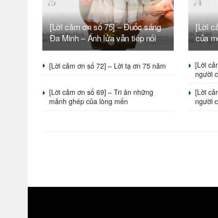
[Lời cảm ơn số 75] – Đuốc sáng
[Lời c
Đa Minh – Ánh lửa vẫn tiếp nối
của m
[Lời cả
[Lời cảm ơn số 72] – Lời tạ ơn 75 năm
người 
[Lời cảm ơn số 69] – Tri ân những
[Lời cả
mảnh ghép của lòng mến
người c