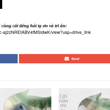
cùng cất tiếng hát tạ ơn và tri ân:
4bFc-aj2zNREtABV4fMSidwK/view?usp=drive_link
Send