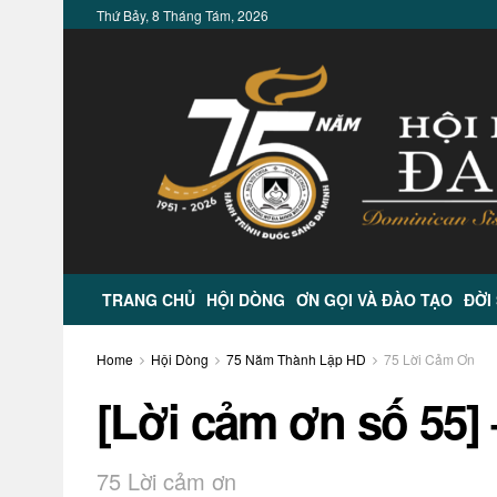
Thứ Bảy, 8 Tháng Tám, 2026
TRANG CHỦ
HỘI DÒNG
ƠN GỌI VÀ ĐÀO TẠO
ĐỜI
Home
Hội Dòng
75 Năm Thành Lập HD
75 Lời Cảm Ơn
[Lời cảm ơn số 55] 
75 Lời cảm ơn