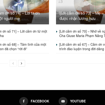
ảm ơn số 74] – Lời tạ ơn
[Lời cảm ơn số 73] – Mẹ – 
ột người mẹ
được nhận lương hưu
m ơn số 71] – Lời cảm ơn từ một
[Lời cảm ơn số 70] – Nhớ về n
cha
Cha Giuse Maria Phạm Năng 
m ơn số 68] – Tâm tình của một
[Lời cảm ơn số 67] – Cảm ơn 
on đã chọn “rời đi”
trình đào luyện trong đời dâng
FACEBOOK
YOUTUBE