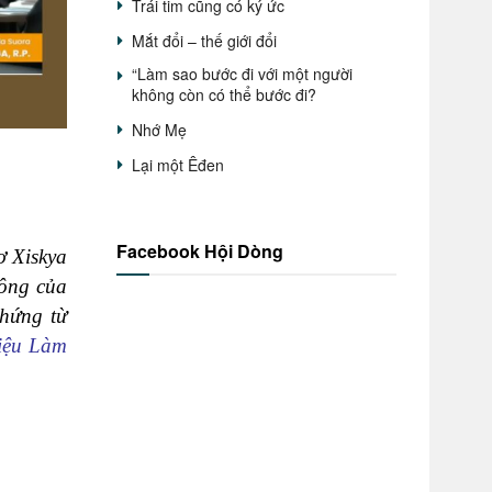
Trái tim cũng có ký ức
Mắt đổi – thế giới đổi
“Làm sao bước đi với một người
không còn có thể bước đi?
Nhớ Mẹ
Lại một Êđen
Facebook Hội Dòng
ơ
Xiskya
hông của
hứng từ
liệu Làm