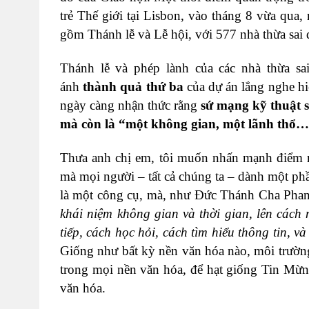
trẻ Thế giới tại Lisbon, vào tháng 8 vừa qua, 
gồm Thánh lễ và Lễ hội, với 577 nhà thừa sai 
Thánh lễ và phép lành của các nhà thừa sa
ánh
thành quả thứ ba
của dự án lắng nghe hi
ngày càng nhận thức rằng
sứ mạng kỹ thuật 
mà còn là “một không gian, một lãnh thổ… m
Thưa anh chị em, tôi muốn nhấn mạnh điểm n
mà mọi người – tất cả chúng ta – dành một ph
là một công cụ, mà, như Đức Thánh Cha Pha
khái niệm không gian và thời gian, lên cách 
tiếp, cách học hỏi, cách tìm hiểu thông tin
, va
Giống như bất kỳ nền văn hóa nào, môi trườn
trong mọi nền văn hóa, để hạt giống Tin Mừng
văn hóa.