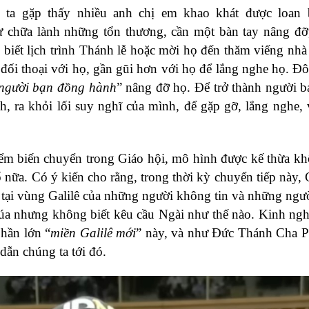
 ta gặp thấy nhiều anh chị em khao khát được loan 
 chữa lành những tổn thương, cần một bàn tay nâng đỡ
 biết lịch trình Thánh lễ hoặc mời họ đến thăm viếng nhà
 đối thoại với họ, gần gũi hơn với họ để lắng nghe họ. Đô
người bạn đồng hành
” nâng đỡ họ. Để trở thành người 
h, ra khỏi lối suy nghĩ của mình, để gặp gỡ, lắng nghe,
điểm biến chuyển trong Giáo hội, mô hình được kế thừa k
 nữa. Có ý kiến cho rằng, trong thời kỳ chuyển tiếp này, 
tại vùng Galilê của những người không tin và những ngườ
úa nhưng không biết kêu cầu Ngài như thế nào. Kinh ng
phần lớn “
miền
Galilê mới
” này, và như Đức Thánh Cha 
dẫn chúng ta tới đó.