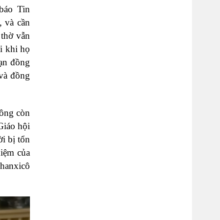
báo Tin
, và cần
 thờ vẫn
i khi họ
bạn đồng
 và đồng
hông còn
Giáo hội
i bị tổn
hiệm của
Phanxicô