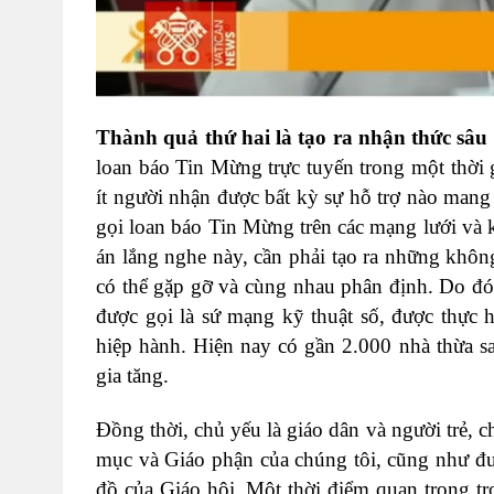
Thành quả thứ hai là tạo ra nhận thức sâu 
loan báo Tin Mừng trực tuyến trong một thời g
ít người nhận được bất kỳ sự hỗ trợ nào mang
gọi loan báo Tin Mừng trên các mạng lưới và 
án lắng nghe này, cần phải tạo ra những khôn
có thể gặp gỡ và cùng nhau phân định. Do đó,
được gọi là sứ mạng kỹ thuật số, được thực h
hiệp hành. Hiện nay có gần 2.000 nhà thừa sai
gia tăng.
Đồng thời, chủ yếu là giáo dân và người trẻ, 
mục và Giáo phận của chúng tôi, cũng như đư
đồ của Giáo hội. Một thời điểm quan trọng t