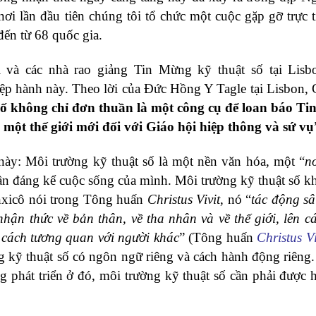
nơi lần đầu tiên chúng tôi tổ chức một cuộc gặp gỡ trực t
đến từ 68 quốc gia.
i và các nhà rao giảng Tin Mừng kỹ thuật số tại Lis
ệp hành này. Theo lời của Đức Hồng Y Tagle tại Lisbon, 
số không chỉ đơn thuần là một công cụ để loan báo Ti
ột thế giới mới đối với Giáo hội hiệp thông và sứ vụ
ày: Môi trường kỹ thuật số là một nền văn hóa, một “
n
ần đáng kể cuộc sống của mình. Môi trường kỹ thuật số k
nxicô nói trong Tông huấn
Christus Vivit
, nó “
tác động s
nhận thức về bản thân, về tha nhân và về thế giới, lên c
̀ cách tương quan với người khác
” (Tông huấn
Christus Vi
g kỹ thuật số có ngôn ngữ riêng và cách hành động riêng
 phát triển ở đó, môi trường kỹ thuật số cần phải được 