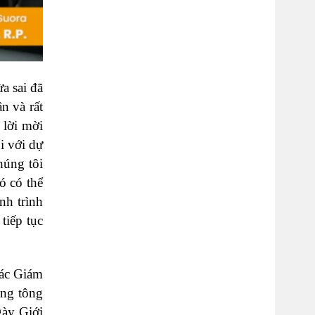
a sai đã
n và rất
 lời mời
i với dự
húng tôi
ó có thể
nh trình
tiếp tục
các Giám
ạng tông
gày Giới