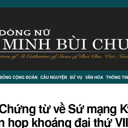
 SỐNG CỘNG ĐOÀN
CẦU NGUYỆN
SỨ VỤ
VĂN HÓA
THÔNG TI
Chứng từ về Sứ mạng K
n họp khoáng đại thứ VII