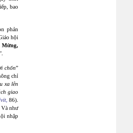
iếp, bao
bon phản
Giáo hội
n Mừng,
”.
ơi
chốn
”
hông chỉ
âu xa lên
ách giao
vit
,
86).
. Và như
hội nhập