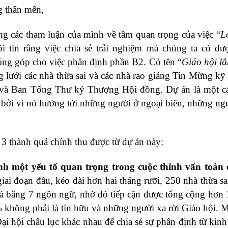
g thân mến,
ng các tham luận của mình về tầm quan trọng của việc “
L
ôi tin rằng việc chia sẻ trải nghiệm mà chúng ta có đư
óng góp cho việc phân định phần B2. Có tên “
Giáo hội l
 lưới các nhà thừa sai và các nhà rao giảng Tin Mừng kỹ 
g và Ban Tổng Thư ký Thượng Hội đồng. Dự án là một c
bởi vì nó hướng tới những người ở ngoại biên, những ng
 3 thành quả chính thu được từ dự án này:
nh một yếu tố quan trọng trong cuộc thỉnh vấn toàn 
giai đoạn đầu, kéo dài hơn hai tháng rưỡi, 250 nhà thừa sai
 và bằng 7 ngôn ngữ, nhờ đó tiếp cận được tổng cộng hơn
% không phải là tín hữu và những người xa rời Giáo hội. 
Đại hội châu lục khác nhau để chia sẻ sự phân định từ kin