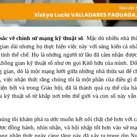
sắc
về chính
sứ mạng kỹ thuật số
. Mặc dù nhiều nhà thừ
ian dài nhưng họ thực hiện việc này với sáng kiến cá nhâ
 tính thể chế. Họ là những người từ lâu đã cảm nhận được
không gian kỹ thuật số như ơn gọi Kitô hữu của mình. Đố
g gian, đó là một mạng lưới giữa những nhà thừa sai để c
 việc nhận thức rằng chúng tôi là một phần của điều gì đ
iện bởi và trong Giáo hội, đã là thành quả cụ thể của hà
 kỹ thuật số từ khắp nơi trên thế giới và con số này vẫn 
chúng tôi khám phá ra ước muốn kết nối chặt chẽ hơn với 
ợc đồng hành, nhìn nhận, và hội nhập tốt hơn vào sứ m
rong nhận thức ngày càng tăng này đã xảy ra trong dịp N