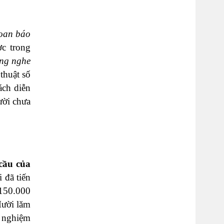
oan báo
ợc trong
ắng nghe
thuật số
ách diễn
ười chưa
cầu của
 đã tiến
 150.000
Mười lăm
h nghiệm