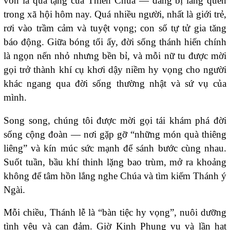
vốn là quà tặng của Thiên Chúa — đang bị lãng quên
trong xã hội hôm nay. Quá nhiều người, nhất là giới trẻ,
rơi vào trầm cảm và tuyệt vọng; con số tự tử gia tăng
báo động. Giữa bóng tối ấy, đời sống thánh hiến chính
là ngọn nến nhỏ nhưng bền bỉ, và mỗi nữ tu được mời
gọi trở thành khí cụ khơi dậy niềm hy vọng cho người
khác ngang qua đời sống thường nhật và sứ vụ của
mình.
Song song, chúng tôi được mời gọi tái khám phá đời
sống cộng đoàn — nơi gặp gỡ “những món quà thiêng
liêng” và kín múc sức mạnh để sánh bước cùng nhau.
Suốt tuần, bầu khí thinh lặng bao trùm, mở ra khoảng
không để tâm hồn lắng nghe Chúa và tìm kiếm Thánh ý
Ngài.
Mỗi chiều, Thánh lễ là “bàn tiệc hy vọng”, nuôi dưỡng
tình yêu và can đảm. Giờ Kinh Phụng vụ và lần hạt