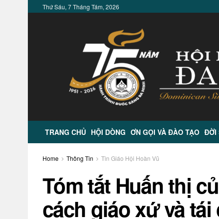
Thứ Sáu, 7 Tháng Tám, 2026
TRANG CHỦ
HỘI DÒNG
ƠN GỌI VÀ ĐÀO TẠO
ĐỜI
Home
Thông Tin
Tin Giáo Hội Hoàn Vũ
Tóm tắt Huấn thị củ
cách giáo xứ và tái