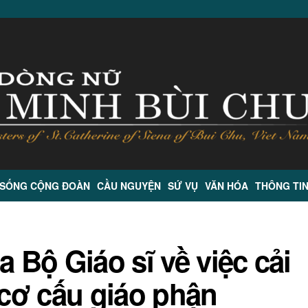
 SỐNG CỘNG ĐOÀN
CẦU NGUYỆN
SỨ VỤ
VĂN HÓA
THÔNG TI
a Bộ Giáo sĩ về việc cải
 cơ cấu giáo phận