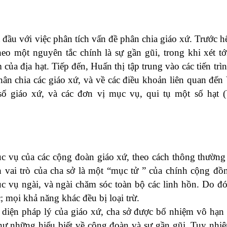
 đầu với việc phân tích vấn đề phân chia giáo xứ. Trước h
theo một nguyên tắc chính là sự gần gũi, trong khi xét t
a địa hạt. Tiếp đến, Huấn thị tập trung vào các tiến trìn
ân chia các giáo xứ, và về các điều khoản liên quan đến V
 số giáo xứ, và các đơn vị mục vụ, qui tụ một số hạt (V
c vụ của các cộng đoàn giáo xứ, theo cách thông thường
 vai trò của cha sở là một “mục tử ” của chính cộng đồ
c vụ ngài, và ngài chăm sóc toàn bộ các linh hồn. Do đó
; mọi khả năng khác đều bị loại trừ.
i diện pháp lý của giáo xứ, cha sở được bổ nhiệm vô hạn 
như những hiểu biết về cộng đoàn và sự gần gũi. Tuy nhi