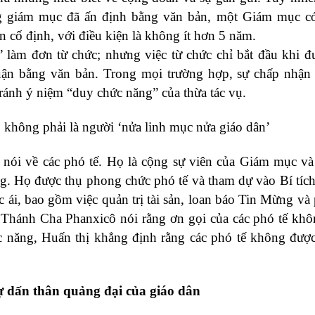
g giám mục đã ấn định bằng văn bản, một Giám mục có
 cố định, với điều kiện là không ít hơn 5 năm.
ý” làm đơn từ chức; nhưng việc từ chức chỉ bắt đầu khi 
ận bằng văn bản. Trong mọi trường hợp, sự chấp nhận
ánh ý niệm “duy chức năng” của thừa tác vụ.
, không phải là người ‘nửa linh mục nửa giáo dân’
nói về các phó tế. Họ là cộng sự viên của Giám mục và
g. Họ được thụ phong chức phó tế và tham dự vào Bí tíc
ác ái, bao gồm việc quản trị tài sản, loan báo Tin Mừng và
ức Thánh Cha Phanxicô nói rằng ơn gọi của các phó tế kh
c năng, Huấn thị khẳng định rằng các phó tế không đượ
ự dấn thân quảng đại của giáo dân