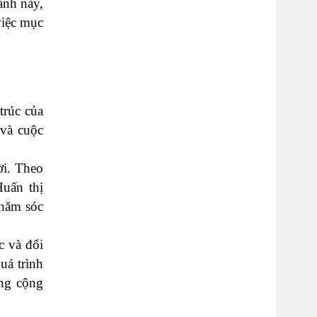
ảnh này,
việc mục
trúc của
 và cuộc
ời. Theo
Huấn thị
chăm sóc
c và đổi
uá trình
ống cộng