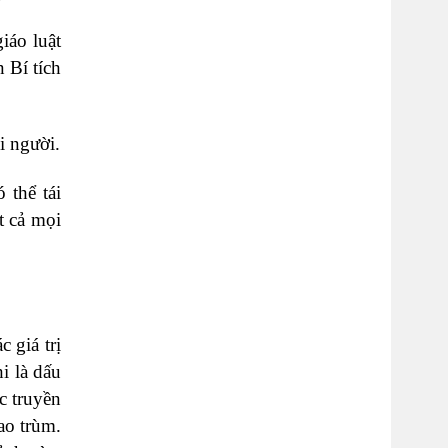
iáo luật
 Bí tích
i người.
 thể tái
t cả mọi
 giá trị
i là dấu
c truyền
ao trùm.