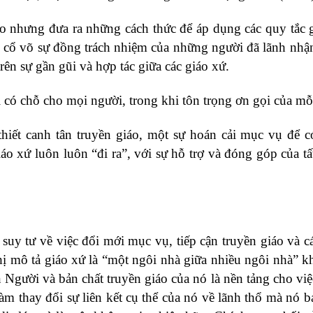
o nhưng đưa ra những cách thức để áp dụng các quy tắc g
 cổ võ sự đồng trách nhiệm của những người đã lãnh nhận
rên sự gần gũi và hợp tác giữa các giáo xứ.
 có chỗ cho mọi người, trong khi tôn trọng ơn gọi của mỗ
thiết canh tân truyền giáo, một sự hoán cải mục vụ để có
o xứ luôn luôn “đi ra”, với sự hỗ trợ và đóng góp của tấ
uy tư về việc đổi mới mục vụ, tiếp cận truyền giáo và các
ị mô tả giáo xứ là “một ngôi nhà giữa nhiều ngôi nhà” kh
Người và bản chất truyền giáo của nó là nền tảng cho việ
làm thay đổi sự liên kết cụ thể của nó về lãnh thổ mà nó b