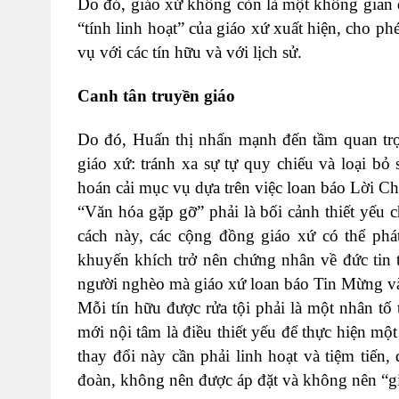
Do đó, giáo xứ không còn là một không gian đ
“tính linh hoạt” của giáo xứ xuất hiện, cho p
vụ với các tín hữu và với lịch sử.
Canh tân truyền giáo
Do đó, Huấn thị nhấn mạnh đến tầm quan trọn
giáo xứ: tránh xa sự tự quy chiếu và loại bỏ
hoán cải mục vụ dựa trên việc loan báo Lời Chú
“Văn hóa gặp gỡ” phải là bối cảnh thiết yếu 
cách này, các cộng đồng giáo xứ có thể phát
khuyến khích trở nên chứng nhân về đức tin 
người nghèo mà giáo xứ loan báo Tin Mừng và
Mỗi tín hữu được rửa tội phải là một nhân tố 
mới nội tâm là điều thiết yếu để thực hiện mộ
thay đổi này cần phải linh hoạt và tiệm tiến
đoàn, không nên được áp đặt và không nên “giá