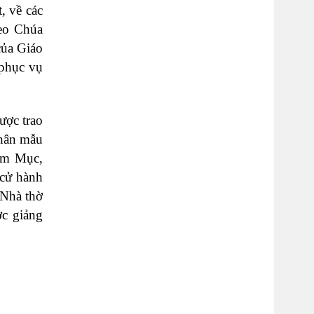
, về các
heo Chúa
của Giáo
 phục vụ
ược trao
nhân mẫu
iám Mục,
 cử hành
 Nhà thờ
ợc giảng