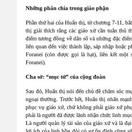
Những phân chia trong giáo phận
Phần thứ hai của Huấn thị, từ chương 7-11, bắt
thị giải thích rằng các giáo xứ cần tuân thủ 
điểm tương đồng về dân số và những đặc điểm củ
liên quan đến việc thành lập, sáp nhập hoặc ph
Foranei (còn được gọi là hạt), liên kết một
Foranei).
Cha sở: “mục tử” của cộng đoàn
Sau đó, Huấn thị nói đến chủ đề chăm sóc mụ
ngoại thường. Trước hết, Huấn thị nhấn mạnh
phục vụ giáo xứ, chứ không phải giáo xứ phụ
phải là người đã được lãnh nhận chức linh mục
Là người quản lý tài sản của giáo xứ và là đạ
lợi ích của linh hồn đòi có sự ổn định cũng 