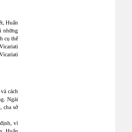
ết, Huấn
ới những
h cụ thể
icariati
icariati
 và cách
ng. Ngài
, cha sở
định, vì
ên, Huấn