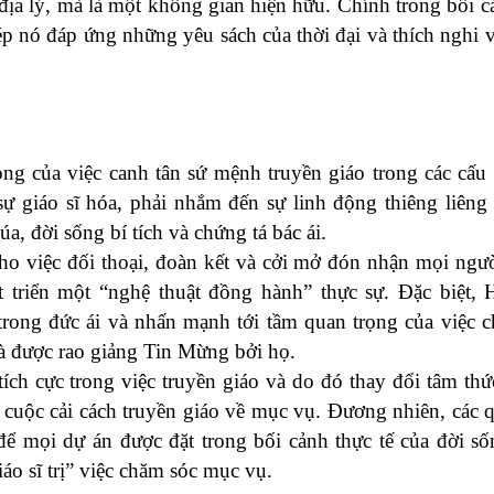
ịa lý, mà là một không gian hiện hữu. Chính trong bối c
hép nó đáp ứng những yêu sách của thời đại và thích nghi 
g của việc canh tân sứ mệnh truyền giáo trong các cấu 
 sự giáo sĩ hóa, phải nhắm đến sự linh động thiêng liêng
a, đời sống bí tích và chứng tá bác ái.
cho việc đối thoại, đoàn kết và cởi mở đón nhận mọi ngư
 triển một “nghệ thuật đồng hành” thực sự. Đặc biệt, 
trong đức ái và nhấn mạnh tới tầm quan trọng của việc 
 được rao giảng Tin Mừng bởi họ.
tích cực trong việc truyền giáo và do đó thay đổi tâm thứ
t cuộc cải cách truyền giáo về mục vụ. Đương nhiên, các q
, để mọi dự án được đặt trong bối cảnh thực tế của đời s
o sĩ trị” việc chăm sóc mục vụ.