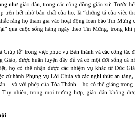
ũng như giáo dân, trong các cộng đồng giáo xứ. Trước hết
p trên hết nhờ bản chất của họ, là “chứng tá của việc t
ị nhắc rằng họ tham gia vào hoạt động loan báo Tin Mừng 
đại” qua cuộc sống hàng ngày theo Tin Mừng, trong khi
và Giúp lễ” trong việc phục vụ Bàn thánh và các công tác đ
ng Giáo, được huấn luyện đầy đủ và có một đời sống cá 
biệt, họ có thể nhận được các nhiệm vụ khác từ Đức G
iệc cử hành Phụng vụ Lời Chúa và các nghi thức an táng,
hân – và với phép của Tòa Thánh – họ có thể giảng trong
. Tuy nhiên, trong mọi trường hợp, giáo dân không đư
hội