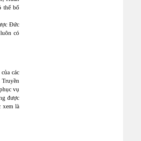
 thể bổ
được Đức
 luôn có
 của các
h Truyền
 phục vụ
ông được
c xem là