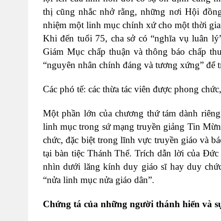
thị cũng nhắc nhở rằng, những nơi Hội đồn
nhiệm một linh mục chính xứ cho một thời gian
Khi đến tuổi 75, cha sở có “nghĩa vụ luân l
Giám Mục chấp thuận và thông báo chấp thu
“nguyên nhân chính đáng và tương xứng” để tr
Các phó tế: các thừa tác viên được phong chức
Một phần lớn của chương thứ tám dành riêng 
linh mục trong sứ mạng truyền giảng Tin Mừn
chức, đặc biệt trong lĩnh vực truyền giáo và b
tại bàn tiệc Thánh Thể. Trích dẫn lời của Đ
nhìn dưới lăng kính duy giáo sĩ hay duy chứ
“nửa linh mục nửa giáo dân”.
Chứng tá của những người thánh hiến và s