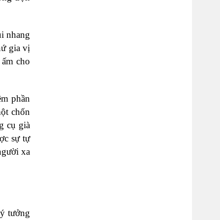
ùi nhang
ứ gia vị
i ấm cho
hêm phần
một chốn
g cụ già
ợc sự tự
người xa
lý tưởng