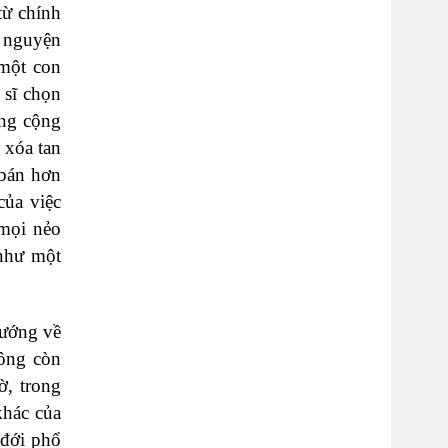
từ chính
u nguyện
 một con
 sĩ chọn
ong cộng
 xóa tan
 bán hơn
của việc
 mọi nẻo
 như một
hướng về
hông còn
ờ, trong
khác của
 đới phổ