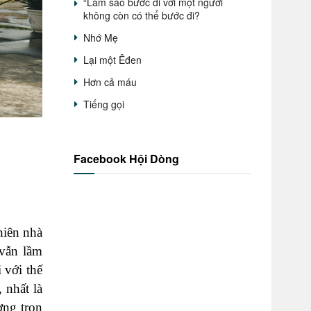
“Làm sao bước đi với một người
không còn có thể bước đi?
Nhớ Mẹ
Lại một Êđen
Hơn cả máu
Tiếng gọi
Facebook Hội Dòng
hiên nhà
 vẫn lầm
 với thế
 nhất là
ơng trọn