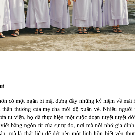
ui
luôn có một ngăn bí mật đựng đầy những kỷ niệm về mái 
ọi thân thương của mẹ cha mỗi độ xuân về. Nhiều người
ửa tu viện, họ đã thực hiện một cuộc đoạn tuyệt tuyệt đối
viết bằng ngôn từ của sự tự do, nơi mà nỗi nhớ gia đình,
ản, mà là chất liệu để dệt nên một linh hồn biết yêu thư