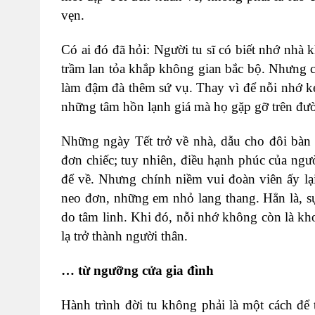
vẹn.
Có ai đó đã hỏi: Người tu sĩ có biết nhớ nhà 
trầm lan tỏa khắp không gian bắc bộ. Nhưng cái
làm đậm đà thêm sứ vụ. Thay vì để nỗi nhớ k
những tâm hồn lạnh giá mà họ gặp gỡ trên đư
Những ngày Tết trở về nhà, dẫu cho đôi bàn
đơn chiếc; tuy nhiên, điều hạnh phúc của ngườ
để về. Nhưng chính niềm vui đoàn viên ấy lạ
neo đơn, những em nhỏ lang thang. Hẳn là, sự
do tâm linh. Khi đó, nỗi nhớ không còn là kho
lạ trở thành người thân.
… từ ngưỡng cửa gia đình
Hành trình đời tu không phải là một cách để