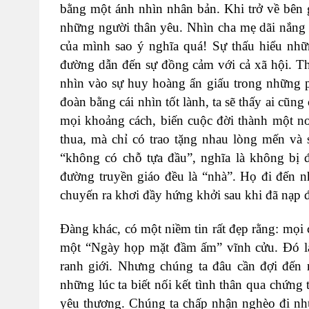
bằng một ánh nhìn nhân bản. Khi trở về bên gi
những người thân yêu. Nhìn cha mẹ dãi nắng 
của mình sao ý nghĩa quá! Sự thấu hiểu nh
đường dẫn đến sự đồng cảm với cả xã hội. Tha
nhìn vào sự huy hoàng ẩn giấu trong những p
đoàn bằng cái nhìn tốt lành, ta sẽ thấy ai cũn
mọi khoảng cách, biến cuộc đời thành một nơ
thua, mà chỉ có trao tặng nhau lòng mến và 
“không có chỗ tựa đầu”, nghĩa là không bị 
đường truyền giáo đều là “nhà”. Họ đi đến 
chuyến ra khơi đầy hứng khởi sau khi đã nạp 
Đàng khác, có một niềm tin rất đẹp rằng: mọi
một “Ngày họp mặt đầm ấm” vĩnh cửu. Đó là
ranh giới. Nhưng chúng ta đâu cần đợi đến 
những lúc ta biết nối kết tình thân qua chứng
yêu thương. Chúng ta chấp nhận nghèo đi nhữ