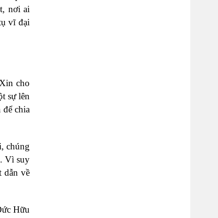
, nơi ai
ụ vĩ đại
 Xin cho
t sự lên
 để chia
i, chúng
. Vì suy
t dẫn về
Đức Hữu