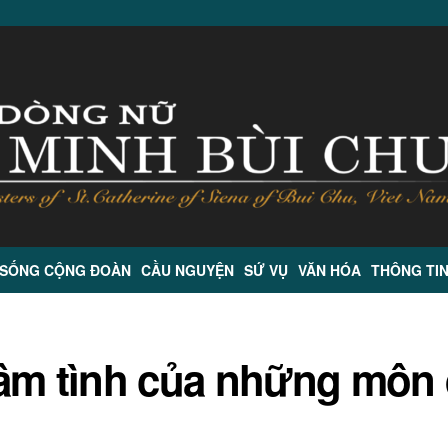
 SỐNG CỘNG ĐOÀN
CẦU NGUYỆN
SỨ VỤ
VĂN HÓA
THÔNG TI
tâm tình của những môn