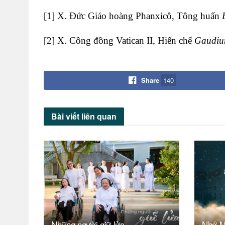
[1]
X. Đức Giáo hoàng Phanxicô, Tông huấn
[2]
X. Công đồng Vatican II, Hiến chế
Gaudiu
Share
140
Bài viết
liên quan
Những người giữ lửa
Nhớ 