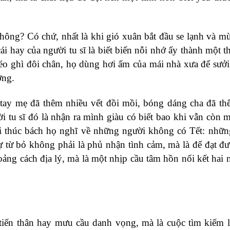
không? Có chứ, nhất là khi gió xuân bắt đầu se lạnh và m
 hay của người tu sĩ là biết biến nỗi nhớ ấy thành một th
éo ghì đôi chân, họ dùng hơi ấm của mái nhà xưa để sưở
ờng.
 tay mẹ đã thêm nhiều vết đồi mồi, bóng dáng cha đã t
i tu sĩ đó là nhận ra mình giàu có biết bao khi vẫn còn 
i thúc bách họ nghĩ về những người không có Tết: nhữn
 từ bỏ không phải là phủ nhận tình cảm, mà là để đạt đư
ảng cách địa lý, mà là một nhịp cầu tâm hồn nối kết hai 
 tiến thân hay mưu cầu danh vọng, mà là cuộc tìm kiếm 