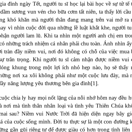
a đình ngày Tết, người tu sĩ học lại bài học về sự tử tế 
dầm sương vun vén cho bữa cơm tất niên, ta thấy lời cầ
ững khó khăn mà người thân đang mang trên vai mở ra
y vì nhìn cuộc đời qua những lề luật khắt khe, người tu
hận người lam lũ. Khi ta nhìn một người anh chị em tr
g có những trách nhiệm cá nhân phải chu toàn. Ánh nhìn ấy
i tràn đầy niềm vui, nơi đó không có chỗ của việc mua
sự trân trọng. Khi người tu sĩ cảm nhận được niềm vui 
đóng khung trong một lợi ích nhỏ hẹp nào, họ sẽ thấy
những nơi xa xôi không phải như một cuộc lưu đày, mà
đầy năng lượng yêu thương bên gia đình
[1]
.
 cuộc chia ly hay mọi nốt lặng của nỗi nhớ hôm nay đều 
 nơi mà tình thân nhân loại và tình yêu Thiên Chúa k
mai sau? Niềm vui Nước Trời đã hiện diện ngay bây gi
 tá của cuộc sống mình. Đời tu thực sự là một con đường 
ng gần gũi riêng tư để được giàu có hơn trong tình liên