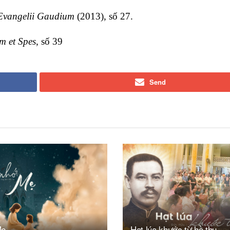
Evangelii Gaudium
(2013), số 27.
m et Spes
, số 39
Send
Mẹ
Hạt lúa khước từ hồ thu