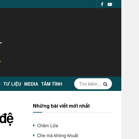
N
TƯ LIỆU
MEDIA
TÂM TÌNH
Những bài viết mới nhất
 đệ
Chăm Lửa
Che mà không khuất