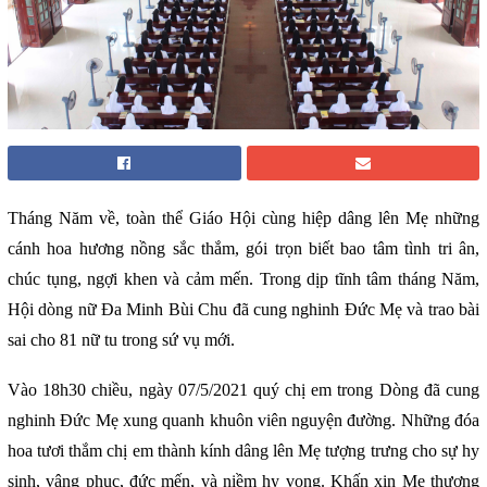
Tháng Năm về, toàn thể Giáo Hội cùng hiệp dâng lên Mẹ những
cánh hoa hương nồng sắc thắm, gói trọn biết bao tâm tình tri ân,
chúc tụng, ngợi khen và cảm mến. Trong dịp tĩnh tâm tháng Năm,
Hội dòng nữ Đa Minh Bùi Chu đã cung nghinh Đức Mẹ và trao bài
sai cho 81 nữ tu trong sứ vụ mới.
Vào 18h30 chiều, ngày 07/5/2021 quý chị em trong Dòng đã cung
nghinh Đức Mẹ xung quanh khuôn viên nguyện đường. Những đóa
hoa tươi thắm chị em thành kính dâng lên Mẹ tượng trưng cho sự hy
sinh, vâng phục, đức mến, và niềm hy vọng. Khấn xin Mẹ thương