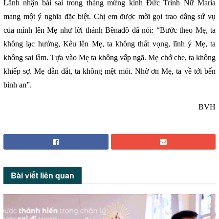
Lãnh nhận bài sai trong tháng mừng kính Đức Trinh Nữ Maria
mang một ý nghĩa đặc biệt. Chị em được mời gọi trao dâng sứ vụ
của mình lên Mẹ như lời thánh Bênađô đã nói: “Bước theo Mẹ, ta
không lạc hướng, Kêu lên Mẹ, ta không thất vọng, lĩnh ý Mẹ, ta
không sai lầm. Tựa vào Mẹ ta không vấp ngã. Mẹ chở che, ta không
khiếp sợ. Mẹ dẫn dắt, ta không mệt mỏi. Nhờ ơn Mẹ, ta về tới bến
bình an”.
BVH
Bài viết
liên quan